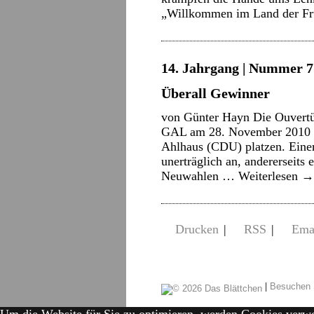
„Willkommen im Land der F
14. Jahrgang | Nummer 7 |
Überall Gewinner
von Günter Hayn Die Ouvertü
GAL am 28. November 2010 di
Ahlhaus (CDU) platzen. Einer
unerträglich an, andererseits
Neuwahlen …
Weiterlesen
→
Drucken
|
RSS
|
Ema
|
Besuchen 