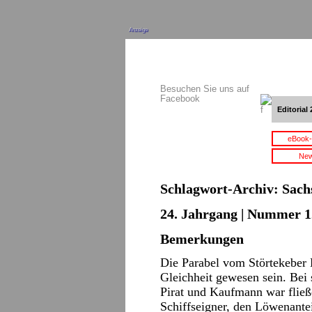
Anzeige
Besuchen Sie uns auf
Facebook
Editorial 
eBook-
New
Schlagwort-Archiv:
Sach
24. Jahrgang | Nummer 12
Bemerkungen
Die Parabel vom Störtekeber 
Gleichheit gewesen sein. Bei
Pirat und Kaufmann war fließ
Schiffseigner, den Löwenante