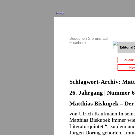
Anzeige
Besuchen Sie uns auf
Facebook
Editorial 
eBook-
New
Schlagwort-Archiv:
Matt
26. Jahrgang | Nummer 6 
Matthias Biskupek – Der
von Ulrich Kaufmann In sein
Matthias Biskupek immer wi
Literaturquintett“, zu dem au
Jürgen Döring gehörten. Immer