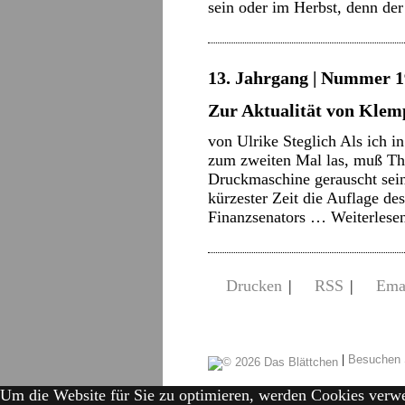
sein oder im Herbst, denn d
13. Jahrgang | Nummer 1
Zur Aktualität von Klem
von Ulrike Steglich Als ich 
zum zweiten Mal las, muß Thi
Druckmaschine gerauscht sei
kürzester Zeit die Auflage de
Finanzsenators …
Weiterlese
Drucken
|
RSS
|
Ema
|
Besuchen 
Um die Website für Sie zu optimieren, werden Cookies verw