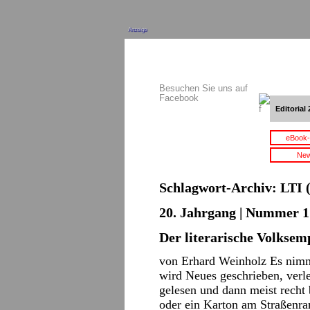
Anzeige
Besuchen Sie uns auf
Facebook
Editorial 
eBook-
New
Schlagwort-Archiv:
LTI
(
20. Jahrgang | Nummer 1 
Der literarische Volksem
von Erhard Weinholz Es nimm
wird Neues geschrieben, verle
gelesen und dann meist recht 
oder ein Karton am Straßenra