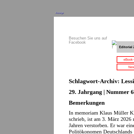
Anzeige
Besuchen Sie uns auf
Facebook
Editorial 
eBook-
New
Schlagwort-Archiv:
Less
29. Jahrgang | Nummer 6 
Bemerkungen
In memoriam Klaus Müller Kla
schrieb, ist am 3. März 2026 
Jahren verstorben. Er war ein
Politökonomen Deutschlands 