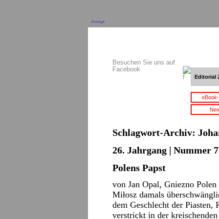
Anzeige
Besuchen Sie uns auf
Facebook
Editorial 
eBook-
New
Schlagwort-Archiv:
Joha
26. Jahrgang | Nummer 7 
Polens Papst
von Jan Opal, Gniezno Polen
Miłosz damals überschwängl
dem Geschlecht der Piasten, 
verstrickt in der kreischende