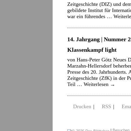
Zeitgeschichte (DIZ) und dem 
gebildete Institut für Intern
war ein führendes …
Weiterl
14. Jahrgang | Nummer 2
Klassenkampf light
von Hans-Peter Götz Neues D
Marzahn-Hellersdorf beherber
Presse des 20. Jahrhunderts. 
Zeitgeschichte (ZfK) in der 
Teil …
Weiterlesen
→
Drucken
|
RSS
|
Ema
|
Besuchen 