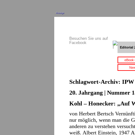
Anzeige
Besuchen Sie uns auf
Facebook
Editorial 
eBook-
New
Schlagwort-Archiv:
IPW
20. Jahrgang | Nummer 14 
Kohl – Honecker: „Auf 
von Herbert Bertsch Vernünft
nur möglich, wenn man die G
anderen zu verstehen versucht
weiß. Albert Einstein, 1947