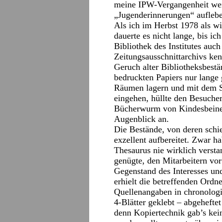
meine IPW-Vergangenheit weiß
„Jugenderinnerungen“ aufleb
Als ich im Herbst 1978 als w
dauerte es nicht lange, bis ic
Bibliothek des Institutes auc
Zeitungsausschnittarchivs ke
Geruch alter Bibliotheksbest
bedruckten Papiers nur lange 
Räumen lagern und mit dem S
eingehen, hüllte den Besucher
Bücherwurm von Kindesbeinen
Augenblick an.
Die Bestände, von deren schi
exzellent aufbereitet. Zwar h
Thesaurus nie wirklich versta
genügte, den Mitarbeitern vor
Gegenstand des Interesses u
erhielt die betreffenden Ordn
Quellenangaben in chronolog
4-Blätter geklebt – abgeheft
denn Kopiertechnik gab’s kein