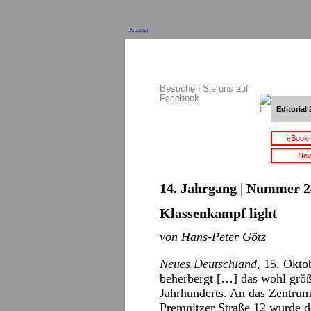
Anzeige
Besuchen Sie uns auf
Facebook
Editorial 
eBook-
New
14. Jahrgang | Nummer 2
Klassenkampf light
von Hans-Peter Götz
Neues Deutschland
, 15. Okto
beherbergt […] das wohl größ
Jahrhunderts. An das Zentrum 
Premnitzer Straße 12 wurde 