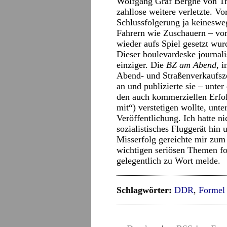
Wolfgang Graf Berghe von Tr
zahllose weitere verletzte. V
Schlussfolgerung ja keinesw
Fahrern wie Zuschauern – vo
wieder aufs Spiel gesetzt wur
Dieser boulevardeske journali
einziger. Die
BZ am Abend
, 
Abend- und Straßenverkaufsz
an und publizierte sie – unter
den auch kommerziellen Erfolg
mit“) verstetigen wollte, unte
Veröffentlichung. Ich hatte n
sozialistisches Fluggerät hin
Misserfolg gereichte mir zum 
wichtigen seriösen Themen fok
gelegentlich zu Wort melde.
Schlagwörter:
DDR
,
Formel