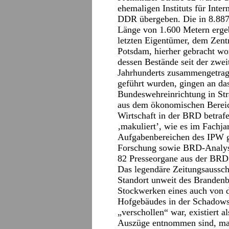
ehemaligen Instituts für Inter
DDR übergeben. Die in 8.887
Länge von 1.600 Metern erge
letzten Eigentümer, dem Zent
Potsdam, hierher gebracht wo
dessen Bestände seit der zwei
Jahrhunderts zusammengetrag
geführt wurden, gingen an das
Bundeswehreinrichtung in Stra
aus dem ökonomischen Bereich
Wirtschaft in der BRD betrafe
‚makuliert’, wie es im Fachja
Aufgabenbereichen des IPW g
Forschung sowie BRD-Analys
82 Presseorgane aus der BRD
Das legendäre Zeitungsausschn
Standort unweit des Brandenb
Stockwerken eines auch von d
Hofgebäudes in der Schadowst
„verschollen“ war, existiert 
Auszüge entnommen sind, mail