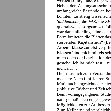
werden sollte, musste überwi
Neben den Zeitungsausschnitt
umfangreiche Bestände an ko
konnten, zu streng wissenscha
Süddeutsche
, die
FAZ
, die
ZE
quartalsweise sorgsam zu Fol
war dann allerdings eine echt
Form breiteten die Blätter da
sterbenden Kapitalismus“ (Le
Arbeiterklasse zutiefst verpfl
Klassenfeind mich mittels sei
mich doch der Faszination de
gestehe, ich las mich fest – n
nicht nur …
Hier muss ich zum Verständn
machen: Nach fünf Jahren St
Mark auch angesichts der nie
(inklusive Bücher und Zeitschr
Beim vorangegangenen Studiu
naturgemäß noch enger gewesen
Möglichkeiten zur Aufbesser
Zum Kellnern und vergleichbar