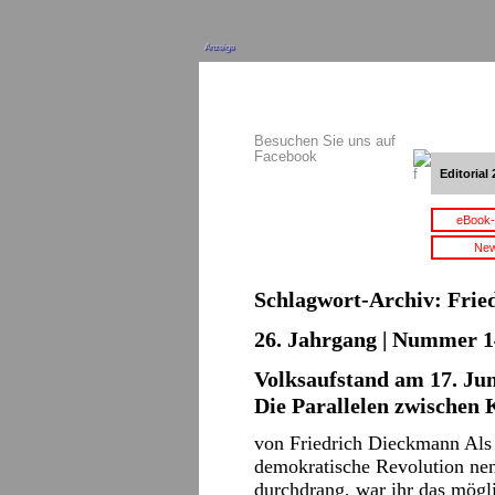
Anzeige
Besuchen Sie uns auf
Facebook
Editorial 
eBook-
New
Schlagwort-Archiv:
Frie
26. Jahrgang | Nummer 14 
Volksaufstand am 17. Ju
Die Parallelen zwischen
von Friedrich Dieckmann Als 
demokratische Revolution ne
durchdrang, war ihr das mögl