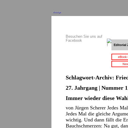
Anzeige
Besuchen Sie uns auf
Facebook
Editorial 
eBook-
New
Schlagwort-Archiv:
Frie
27. Jahrgang | Nummer 12
Immer wieder diese Wahl
von Jürgen Scherer Jedes Mal 
Jedes Mal die gleiche Argumen
wichtig. Und dann fällt die 
Bauchschmerzen: Na gut, dan