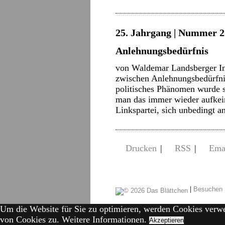
25. Jahrgang | Nummer 2 
Anlehnungsbedürfnis
von Waldemar Landsberger In
zwischen Anlehnungsbedürfni
politisches Phänomen wurde si
man das immer wieder aufkeim
Linkspartei, sich unbedingt
Drucken
|
RSS
|
Ema
|
Besuchen 
Um die Website für Sie zu optimieren, werden Cookies verw
von Cookies zu.
Weitere Informationen.
Akzeptieren