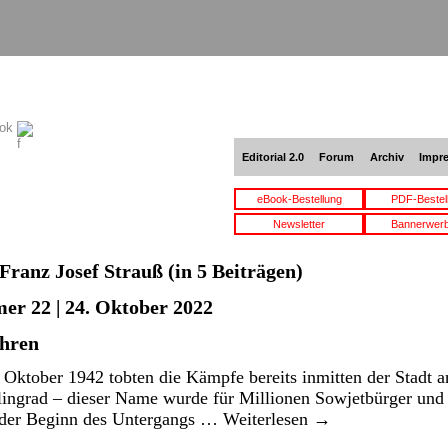
ook
Editorial 2.0
Forum
Archiv
Impr
eBook-Bestellung
PDF-Bestel
Newsletter
Bannerwer
Franz Josef Strauß
(in 5 Beiträgen)
er 22 | 24. Oktober 2022
ahren
Oktober 1942 tobten die Kämpfe bereits inmitten der Stadt a
alingrad – dieser Name wurde für Millionen Sowjetbürger un
 der Beginn des Untergangs …
Weiterlesen
→