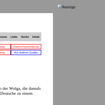
Anzeige
essum
Links
Suche
Inhalt
lung
Datenschutzerklärung
bung
Aus anderen Quellen
n der Wolga, die damals
d Deutsche zu einem