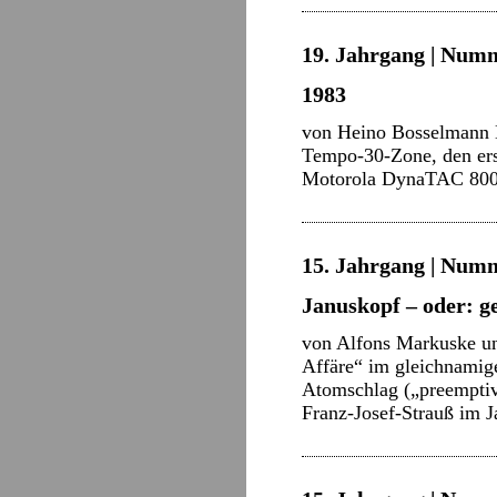
19. Jahrgang | Numme
1983
von Heino Bosselmann M
Tempo-30-Zone, den er
Motorola DynaTAC 8000
15. Jahrgang | Numm
Januskopf – oder: g
von Alfons Markuske und
Affäre“ im gleichnamig
Atomschlag („preemptiv
Franz-Josef-Strauß im 