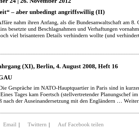
er 24 | 26. November 2012
t“ – aber unbedingt angriffswillig (II)
Affäre nahm ihren Anfang, als die Bundesanwaltschaft am 8. 
ins besetzte und Beschlagnahmen und Verhaftungen vornahm
och viel brisanteren Details verhindern wollte (und verhindert
ahrgang (XI), Berlin, 4. August 2008, Heft 16
-GAU
 Die Gespräche im NATO-Hauptquartier in Paris sind in kurze
 Eines Tages kam Foertsch (stellvertretender Planungschef 
uß nach der Auseinandersetzung mit den Engländern …
Weite
Email
|
Twittern
|
Auf Facebook teilen