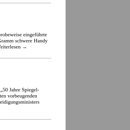
probeweise eingeführte
0 Gramm schwere Handy
eiterlesen
→
„50 Jahre Spiegel-
nten vorbeugenden
eidigungsministers