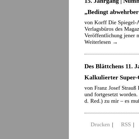
15. Jahrgang | Numm
„Bedingt abwehrberei
von Korff Die Spiegel-
Verlagsbüros des Magaz
Veröffentlichung jener n
Weiterlesen
→
Des Blättchens 11. J
Kalkulierter Super
von Franz Josef Strauß
und fortgesetzt worden.
d. Red.) zu mir – es m
Drucken
|
RSS
|