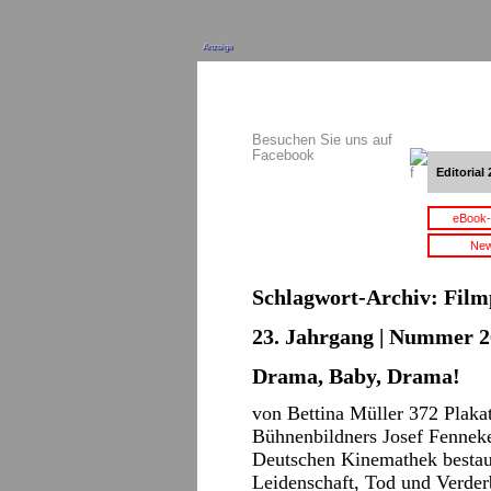
Anzeige
Besuchen Sie uns auf
Facebook
Editorial 
eBook-
New
Schlagwort-Archiv:
Film
23. Jahrgang | Nummer 2
Drama, Baby, Drama!
von Bettina Müller 372 Plaka
Bühnenbildners Josef Fenneke
Deutschen Kinemathek bestau
Leidenschaft, Tod und Verde