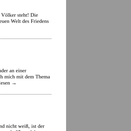
 Völker steht! Die
euen Welt des Friedens
der an einer
 ich mich mit dem Thema
lesen
→
d nicht weiß, ist der