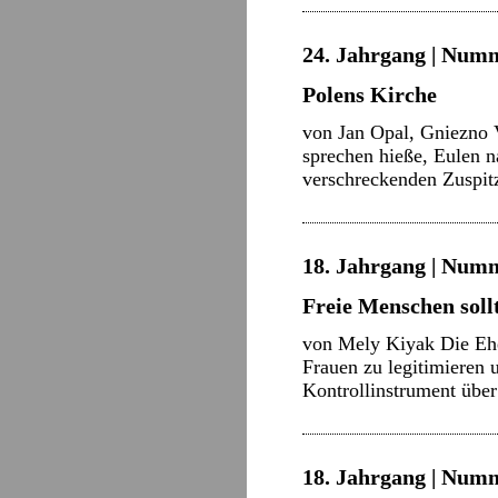
24. Jahrgang | Numm
Polens Kirche
von Jan Opal, Gniezno V
sprechen hieße, Eulen n
verschreckenden Zuspit
18. Jahrgang | Numme
Freie Menschen sollt
von Mely Kiyak Die Ehe 
Frauen zu legitimieren 
Kontrollinstrument übe
18. Jahrgang | Numme