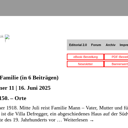
ook
Editorial 2.0
Forum
Archiv
Impr
eBook-Bestellung
PDF-Bestel
Newsletter
Bannerwer
Familie
(in 6 Beiträgen)
er 11 | 16. Juni 2025
50. – Orte
 1918. Mitte Juli reist Familie Mann – Vater, Mutter und fü
 ist die Villa Defregger, ein abgeschiedenes Haus auf der Süd
tte des 19. Jahrhunderts vor …
Weiterlesen
→