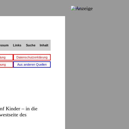
Anzeige
essum
Links
Suche
Inhalt
lung
Datenschutzerklärung
bung
Aus anderen Quellen
nf Kinder – in die
westseite des