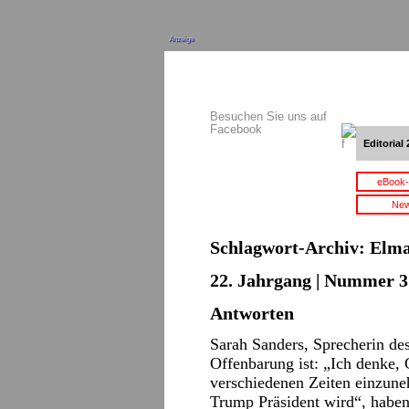
Anzeige
Besuchen Sie uns auf
Facebook
Editorial 
eBook-
New
Schlagwort-Archiv:
Elma
22. Jahrgang | Nummer 3 
Antworten
Sarah Sanders, Sprecherin de
Offenbarung ist: „Ich denke, 
verschiedenen Zeiten einzune
Trump Präsident wird“, habe