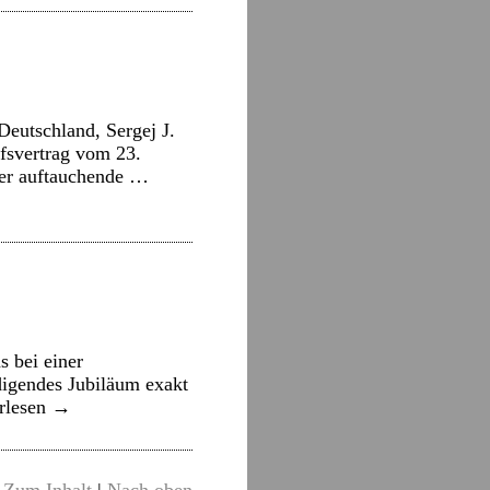
Deutschland, Sergej J.
ffsvertrag vom 23.
der auftauchende …
s bei einer
digendes Jubiläum exakt
rlesen
→