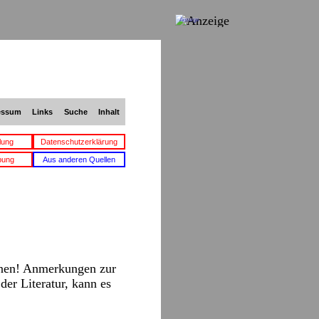
Anzeige
essum
Links
Suche
Inhalt
lung
Datenschutzerklärung
bung
Aus anderen Quellen
nnen! Anmerkungen zur
der Literatur, kann es