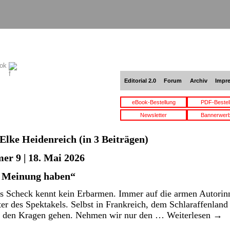
ook
Editorial 2.0
Forum
Archiv
Impr
eBook-Bestellung
PDF-Bestel
Newsletter
Bannerwer
Elke Heidenreich
(in 3 Beiträgen)
er 9 | 18. Mai 2026
e Meinung haben“
is Scheck kennt kein Erbarmen. Immer auf die armen Autori
lter des Spektakels. Selbst in Frankreich, dem Schlaraffenland 
an den Kragen gehen. Nehmen wir nur den …
Weiterlesen
→