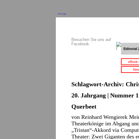
Anzeige
Besuchen Sie uns auf
Facebook
Editorial 
eBook-
New
Schlagwort-Archiv:
Chri
20. Jahrgang | Nummer 15
Querbeet
von Reinhard Wengierek Mein
Theaterkönige im Abgang und 
„Tristan“-Akkord via Comput
Theater: Zwei Giganten des e