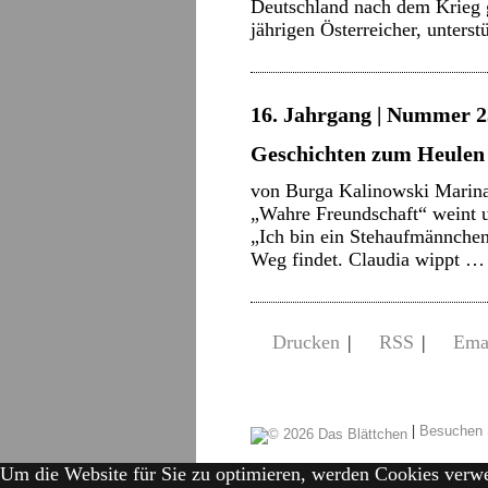
Deutschland nach dem Krieg 
jährigen Österreicher, unters
16. Jahrgang | Nummer 2
Geschichten zum Heulen
von Burga Kalinowski Marina
„Wahre Freundschaft“ weint un
„Ich bin ein Stehaufmännchen“
Weg findet. Claudia wippt 
Drucken
|
RSS
|
Ema
|
Besuchen 
Um die Website für Sie zu optimieren, werden Cookies verw