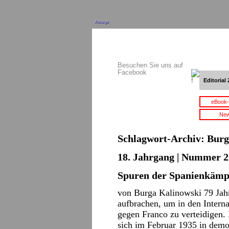
Anzeige
Besuchen Sie uns auf
Facebook
Editorial 
eBook-
New
Schlagwort-Archiv:
Burg
18. Jahrgang | Nummer 2
Spuren der Spanienkämp
von Burga Kalinowski 79 Jahre
aufbrachen, um in den Intern
gegen Franco zu verteidigen.
sich im Februar 1935 in dem