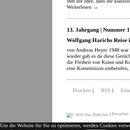
ihm die Idee, dass die klassi
Weiterlesen
→
13. Jahrgang | Nummer 17
Wolfgang Harichs Reise 
von Andreas Heyer 1948 war 
wieder gab es da diese Gerüc
die Freiheit von Kunst und Ku
eine Kommission einberufen
Drucken
|
RSS
|
Ema
|
Besuchen 
Um die Website für Sie zu optimieren, werden Cookies verw