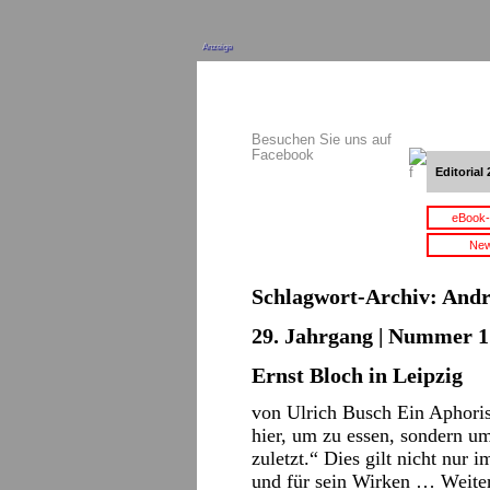
Anzeige
Besuchen Sie uns auf
Facebook
Editorial 
eBook-
New
Schlagwort-Archiv:
Andr
29. Jahrgang | Nummer 1 
Ernst Bloch in Leipzig
von Ulrich Busch Ein Aphoris
hier, um zu essen, sondern um
zuletzt.“ Dies gilt nicht nur 
und für sein Wirken …
Weite