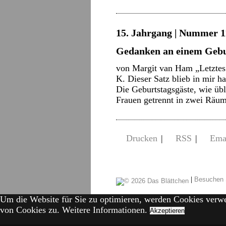
15. Jahrgang | Nummer 11
Gedanken an einem Gebu
von Margit van Ham „Letztes 
K. Dieser Satz blieb in mir h
Die Geburtstagsgäste, wie üb
Frauen getrennt in zwei Rä
Drucken
|
RSS
|
Ema
|
Besuchen 
Um die Website für Sie zu optimieren, werden Cookies verw
von Cookies zu.
Weitere Informationen.
Akzeptieren