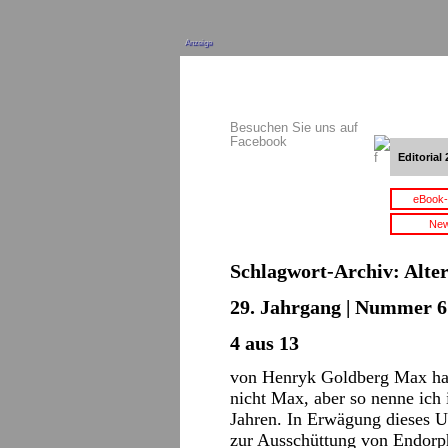
Anzeige
Besuchen Sie uns auf
Facebook
Editorial 
eBook-
New
Schlagwort-Archiv:
Alte
29. Jahrgang | Nummer 6 
4 aus 13
von Henryk Goldberg Max hat 
nicht Max, aber so nenne ich 
Jahren. In Erwägung dieses U
zur Ausschüttung von Endorp