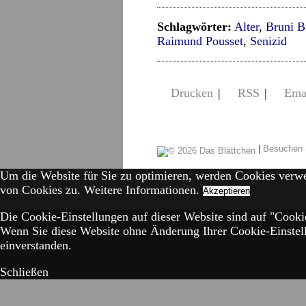
Schlagwörter:
Alter
,
Bruni B
Raimund Pousset
,
Senizid
Drucken
|
RSS
|
Ema
|
Besuchen 
Um die Website für Sie zu optimieren, werden Cookies verw
von Cookies zu.
Weitere Informationen.
Akzeptieren
Die Cookie-Einstellungen auf dieser Website sind auf "Cookie
Wenn Sie diese Website ohne Änderung Ihrer Cookie-Einstell
einverstanden.
Schließen