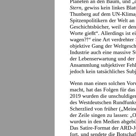
Planeten an den Baum, und „d
Stern
, gewiss kein linkes Bla
Thunberg auf dem UN-Klimag
Spitzenpolitikern der Welt an 
Geschichtsbücher, weil er den
Worte gießt“. Allerdings ist 
wagen?!“ eine Art verdrehter 
objektive Gang der Weltgesch
Industrie auch eine massive 
der Lebenserwartung und der 
Ansammlung subjektiver Fehl
jedoch kein tatsächliches Subj
Wenn man einen solchen Vorwu
macht, hat das Folgen für das
2019 wurden die unschuldige
des Westdeutschen Rundfunks
Scherzlied von früher („Mein
der Zeile singen zu lassen: „
wurden in den Medien abgebüge
Das Satire-Format der ARD-J
fort, und sendete die Botschaft