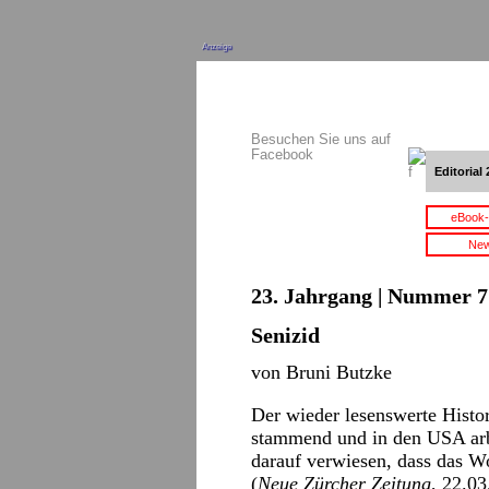
Anzeige
Besuchen Sie uns auf
Facebook
Editorial 
eBook-
New
23. Jahrgang | Nummer 7 
Senizid
von Bruni Butzke
Der wieder lesenswerte Histor
stammend und in den USA arb
darauf verwiesen, dass das W
(
Neue Zürcher Zeitung
, 22.0