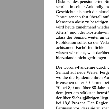
Diskurs“ des pensionierten S
schrieb in seiner Ankündigung
Geschichte als auch die aktuel
Jahrtausenden fast überall auf 
Menschen aktiv zu beseitigen 
wird heute zunehmend wiederb
Alters“ und „der Kostenlawin
„dass der Senizid weiter an t
Publikation solle, so der Verl
achtsamen Fachöffentlichkeit“
wissen wir nicht, weit darübe
hierzulande nicht gedrungen.
Die Corona-Pandemie durch d
Senizid auf neue Weise. Fergu
wo die die Epidemie ihren Au
Menschen unter 50 Jahren bei 
70 bei 8,0 und über 80 Jahren
dem jetzt am stärksten betrof
der über Siebzigjährigen liegt
bei 18,8 Prozent. Den Regier
Ferguson vor, dass sie zu sp