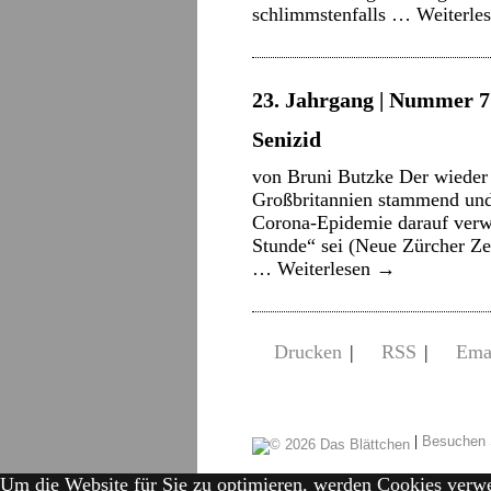
schlimmstenfalls …
Weiterle
23. Jahrgang | Nummer 7 
Senizid
von Bruni Butzke Der wieder 
Großbritannien stammend und 
Corona-Epidemie darauf verwi
Stunde“ sei (Neue Zürcher Ze
…
Weiterlesen
→
Drucken
|
RSS
|
Ema
|
Besuchen 
Um die Website für Sie zu optimieren, werden Cookies verw