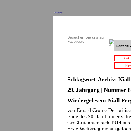
Anzeige
Besuchen Sie uns auf
Facebook
Editorial 
eBook-
New
Schlagwort-Archiv:
Nial
29. Jahrgang | Nummer 8 
Wiedergelesen: Niall Fe
von Erhard Crome Der britisch
Ende des 20. Jahrhunderts di
Großbritannien sich 1914 aus
Erste Weltkrieg nie ausgefoc