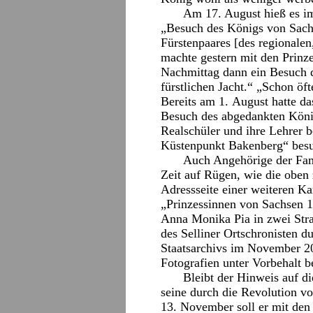
Am 17. August hieß es 
„Besuch des Königs von Sachs
Fürstenpaares [des regionalen
machte gestern mit den Prinz
Nachmittag dann ein Besuch d
fürstlichen Jacht.“ „Schon öft
Bereits am 1. August hatte d
Besuch des abgedankten König
Realschüler und ihre Lehrer 
Küstenpunkt Bakenberg“ besu
Auch Angehörige der Fami
Zeit auf Rügen, wie die oben z
Adressseite einer weiteren Kar
„Prinzessinnen von Sachsen 1
Anna Monika Pia in zwei Str
des Selliner Ortschronisten d
Staatsarchivs im November 20
Fotografien unter Vorbehalt b
Bleibt der Hinweis auf d
seine durch die Revolution 
13. November soll er mit de