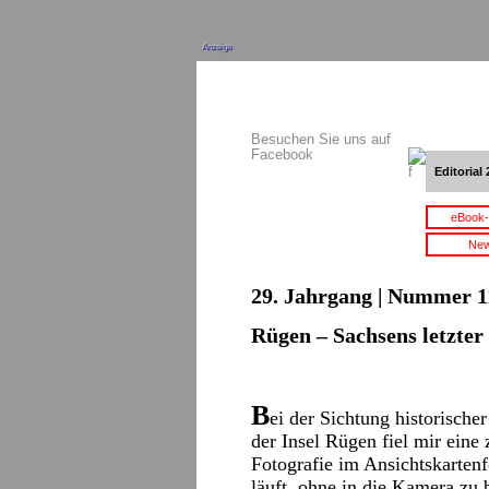
Anzeige
Besuchen Sie uns auf
Facebook
Editorial 
eBook-
New
29. Jahrgang | Nummer 11
Rügen – Sachsens letzter 
B
ei der Sichtung historisch
der Insel Rügen fiel mir eine
Fotografie im Ansichtskartenf
läuft, ohne in die Kamera zu 