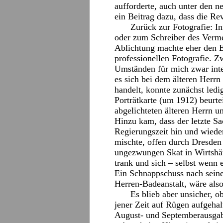
aufforderte, auch unter den n
ein Beitrag dazu, dass die Re
Zurück zur Fotografie: I
oder zum Schreiber des Vermer
Ablichtung machte eher den E
professionellen Fotografie. Z
Umständen für mich zwar inte
es sich bei dem älteren Herrn
handelt, konnte zunächst ledi
Porträtkarte (um 1912) beurt
abgelichteten älteren Herrn u
Hinzu kam, dass der letzte S
Regierungszeit hin und wieder
mischte, offen durch Dresden 
ungezwungen Skat in Wirtshäu
trank und sich – selbst wenn 
Ein Schnappschuss nach seiner
Herren-Badeanstalt, wäre als
Es blieb aber unsicher, o
jener Zeit auf Rügen aufgehalt
August- und Septemberausga