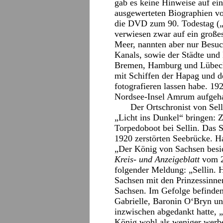
gab es keine Hinweise auf ei
ausgewerteten Biographien v
die DVD zum 90. Todestag („
verwiesen zwar auf ein große
Meer, nannten aber nur Besuc
Kanals, sowie der Städte und
Bremen, Hamburg und Lübeck
mit Schiffen der Hapag und de
fotografieren lassen habe. 19
Nordsee-Insel Amrum aufgeha
Der Ortschronist von Sell
„Licht ins Dunkel“ bringen: Z
Torpedoboot bei Sellin. Das S
1920 zerstörten Seebrücke. Ha
„Der König von Sachsen besic
Kreis- und Anzeigeblatt
vom 21
folgender Meldung: „Sellin. 
Sachsen mit den Prinzessinn
Sachsen. Im Gefolge befinden
Gabrielle, Baronin O‘Bryn un
inzwischen abgedankt hatte, 
König wohl als weniger werb