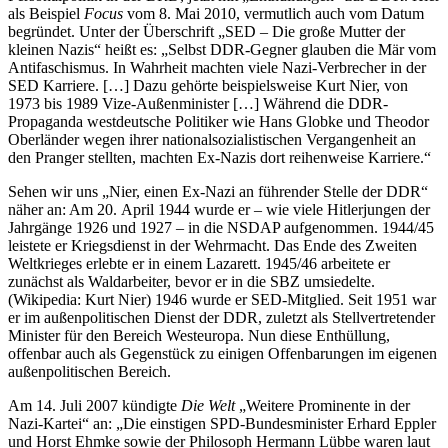
als Beispiel
Focus
vom 8. Mai 2010, vermutlich auch vom Datum
begründet. Unter der Überschrift „SED – Die große Mutter der
kleinen Nazis“ heißt es: „Selbst DDR-Gegner glauben die Mär vom
Antifaschismus. In Wahrheit machten viele Nazi-Verbrecher in der
SED Karriere. […] Dazu gehörte beispielsweise Kurt Nier, von
1973 bis 1989 Vize-Außenminister […] Während die DDR-
Propaganda westdeutsche Politiker wie Hans Globke und Theodor
Oberländer wegen ihrer nationalsozialistischen Vergangenheit an
den Pranger stellten, machten Ex-Nazis dort reihenweise Karriere.“
Sehen wir uns „Nier, einen Ex-Nazi an führender Stelle der DDR“
näher an: Am 20. April 1944 wurde er – wie viele Hitlerjungen der
Jahrgänge 1926 und 1927 – in die NSDAP aufgenommen. 1944/45
leistete er Kriegsdienst in der Wehrmacht. Das Ende des Zweiten
Weltkrieges erlebte er in einem Lazarett. 1945/46 arbeitete er
zunächst als Waldarbeiter, bevor er in die SBZ umsiedelte.
(Wikipedia: Kurt Nier) 1946 wurde er SED-Mitglied. Seit 1951 war
er im außenpolitischen Dienst der DDR, zuletzt als Stellvertretender
Minister für den Bereich Westeuropa. Nun diese Enthüllung,
offenbar auch als Gegenstück zu einigen Offenbarungen im eigenen
außenpolitischen Bereich.
Am 14. Juli 2007 kündigte
Die Welt
„Weitere Prominente in der
Nazi-Kartei“ an: „Die einstigen SPD-Bundesminister Erhard Eppler
und Horst Ehmke sowie der Philosoph Hermann Lübbe waren laut