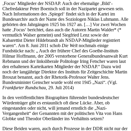
‚Focus‘ Mitglieder der NSDAP. Auch der ehemalige ‚Bild‘-
Chefredakteur Peter Boenisch soll in der Nazipartei gewesen sein.
Nach Informationen des ‚Spiegel‘ findet sich in der Kartei im
Bundesarchiv auch der Name des Soziologen Niklas Luhmann. Alle
gehörten den Jahrgängen 1925 bis 1927 an. […] Vor zwei Wochen
hatte ‚Focus‘ berichtet, dass auch die Autoren Martin Walder* (*
vermutlich Walser gemeint) und Siegfried Lenz sowie der
Kabarettist Dieter Hildebrandt als NSDAP-Mitglieder registriert
waren“. Am 8. Juni 2011 schob
Die Welt
nochmals einige
Fundstücke nach: „ Auch der frühere Chef des Goethe-Instituts
Hilmar Hoffmann, der 2005 verstorbene Generalbundesanwalt Kurt
Rebmann und der linksliberale Politologe Iring Fetscher waren laut
den erhaltenen Karteikarten Mitglieder der NSDAP.“ Dazu wird
noch der langjährige Direktor des Instituts für Zeitgeschichte Martin
Broszat benannt, auch der Rhetorik-Professor Walter Jens.
Bundesminister Genscher wurde wohl erst 1945 „Nazi“. (Vgl.
Frankfurter Rundschau,
29. Juli 2014)
In den veröffentlichten Biographien führender bundesdeutscher
Würdenträger gibt es erstaunlich oft diese Lücke. Aber, ob
eingestanden oder nicht, will jemand ernstlich die „Nazi-
Vergangenheit“ der Genannten mit der politischen Vita von Hans
Globke und Theodor Oberländer ins Verhältnis setzen?
Diese Beiden waren, auch durch Prozesse in der DDR nicht nur der