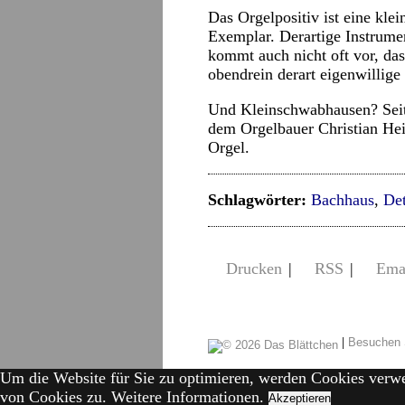
Das Orgelpositiv ist eine kle
Exemplar. Derartige Instrumen
kommt auch nicht oft vor, das
obendrein derart eigenwillige
Und Kleinschwabhausen? Seit 
dem Orgelbauer Christian Hei
Orgel.
Schlagwörter:
Bachhaus
,
Det
Drucken
|
RSS
|
Ema
|
Besuchen 
Um die Website für Sie zu optimieren, werden Cookies verw
von Cookies zu.
Weitere Informationen.
Akzeptieren