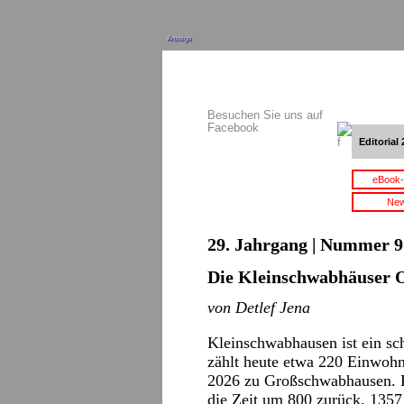
Anzeige
Besuchen Sie uns auf
Facebook
Editorial 
eBook-
New
29. Jahrgang | Nummer 9 
Die Kleinschwabhäuser 
von Detlef Jena
Kleinschwabhausen ist ein sc
zählt heute etwa 220 Einwohner
2026 zu Großschwabhausen. 
die Zeit um 800 zurück. 1357