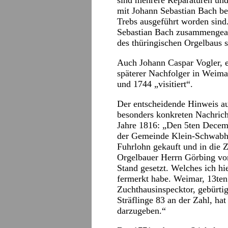
sind mehrere Reparaturen und
mit Johann Sebastian Bach b
Trebs ausgeführt worden sind
Sebastian Bach zusammengearb
des thüringischen Orgelbaus s
Auch Johann Caspar Vogler, e
späterer Nachfolger in Weimar
und 1744 „visitiert“.
Der entscheidende Hinweis au
besonders konkreten Nachrich
Jahre 1816: „Den 5ten Decem
der Gemeinde Klein-Schwabh
Fuhrlohn gekauft und in die 
Orgelbauer Herrn Görbing von
Stand gesetzt. Welches ich h
fermerkt habe. Weimar, 13ten
Zuchthausinspecktor, gebürtig
Sträflinge 83 an der Zahl, ha
darzugeben.“