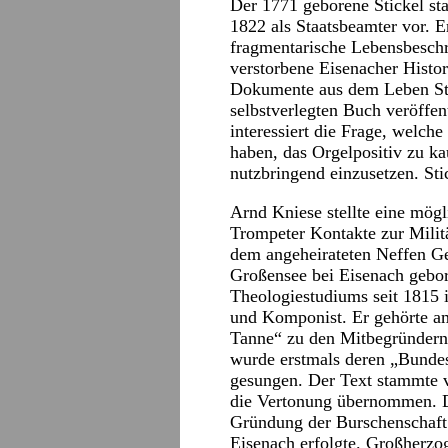
Der 1771 geborene Stickel s
1822 als Staatsbeamter vor. E
fragmentarische Lebensbeschr
verstorbene Eisenacher Histor
Dokumente aus dem Leben Sti
selbstverlegten Buch veröffe
interessiert die Frage, welch
haben, das Orgelpositiv zu ka
nutzbringend einzusetzen. Stic
Arnd Kniese stellte eine mögli
Trompeter Kontakte zur Milit
dem angeheirateten Neffen Ge
Großensee bei Eisenach gebor
Theologiestudiums seit 1815 
und Komponist. Er gehörte am
Tanne“ zu den Mitbegründern 
wurde erstmals deren „Bundes
gesungen. Der Text stammte v
die Vertonung übernommen. Di
Gründung der Burschenschaf
Eisenach erfolgte. Großherzog