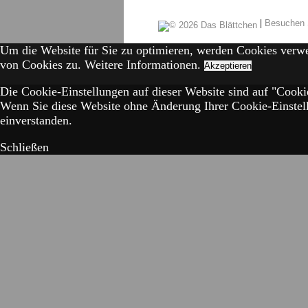
|
Besuchen 
Um die Website für Sie zu optimieren, werden Cookies verw
von Cookies zu.
Weitere Informationen.
Akzeptieren
Die Cookie-Einstellungen auf dieser Website sind auf "Cookie
Wenn Sie diese Website ohne Änderung Ihrer Cookie-Einstell
einverstanden.
Schließen