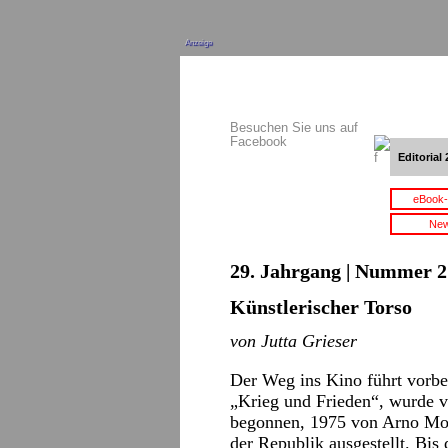
Anzeige
Besuchen Sie uns auf
Facebook
Editorial 
eBook-
New
29. Jahrgang | Nummer 2 
Künstlerischer Torso
von Jutta Grieser
Der Weg ins Kino führt vorbe
„Krieg und Frieden“, wurde 
begonnen, 1975 von Arno Moh
der Republik ausgestellt. Bi