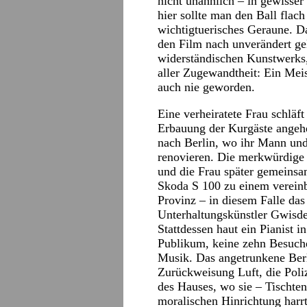
nicht unähnlich – in gewisse
hier sollte man den Ball flac
wichtigtuerisches Geraune. Da
den Film nach unverändert ge
widerständischen Kunstwerks,
aller Zugewandtheit: Ein Mei
auch nie geworden.
Eine verheiratete Frau schläft
Erbauung der Kurgäste angehe
nach Berlin, wo ihr Mann un
renovieren. Die merkwürdige 
und die Frau später gemeinsam
Skoda S 100 zu einem vereinba
Provinz – in diesem Falle da
Unterhaltungskünstler Gwisdek 
Stattdessen haut ein Pianist 
Publikum, keine zehn Besuche
Musik. Das angetrunkene Ber
Zurückweisung Luft, die Poli
des Hauses, wo sie – Tischten
moralischen Hinrichtung harrt