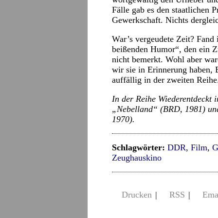
Fälle gab es den staatlichen 
Gewerkschaft. Nichts dergleich
War’s vergeudete Zeit? Fand 
beißenden Humor“, den ein Zu
nicht bemerkt. Wohl aber wa
wir sie in Erinnerung haben, 
auffällig in der zweiten Reih
In der Reihe Wiederentdeckt 
„Nebelland“ (BRD, 1981) un
1970).
Schlagwörter:
DDR
,
Film
,
G
Zeughauskino
Drucken
|
RSS
|
Ema