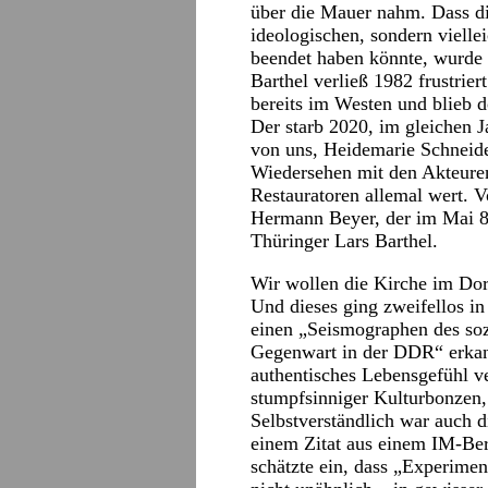
über die Mauer nahm. Dass d
ideologischen, sondern viell
beendet haben könnte, wurde
Barthel verließ 1982 frustrier
bereits im Westen und blieb d
Der starb 2020, im gleichen 
von uns, Heidemarie Schneid
Wiedersehen mit den Akteure
Restauratoren allemal wert. 
Hermann Beyer, der im Mai 83
Thüringer Lars Barthel.
Wir wollen die Kirche im Dor
Und dieses ging zweifellos i
einen „Seismographen des soz
Gegenwart in der DDR“ erkann
authentisches Lebensgefühl ve
stumpfsinniger Kulturbonzen, 
Selbstverständlich war auch d
einem Zitat aus einem IM-Ber
schätzte ein, dass „Experime