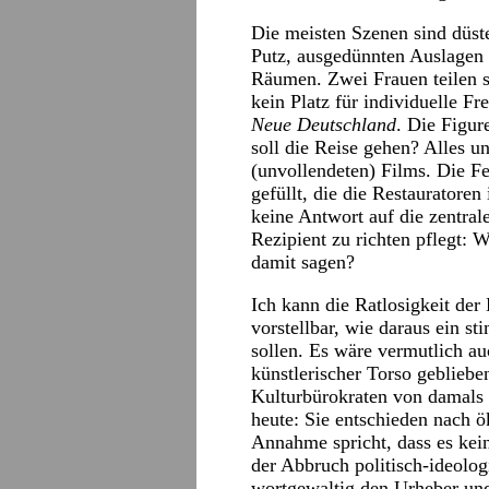
Die meisten Szenen sind düst
Putz, ausgedünnten Auslagen i
Räumen. Zwei Frauen teilen s
kein Platz für individuelle F
Neue Deutschland
. Die Figur
soll die Reise gehen? Alles u
(unvollendeten) Films. Die F
gefüllt, die die Restauratoren
keine Antwort auf die zentral
Rezipient zu richten pflegt: 
damit sagen?
Ich kann die Ratlosigkeit de
vorstellbar, wie daraus ein s
sollen. Es wäre vermutlich auc
künstlerischer Torso geblieben
Kulturbürokraten von damals 
heute: Sie entschieden nach
Annahme spricht, dass es ke
der Abbruch politisch-ideolog
wortgewaltig den Urheber und