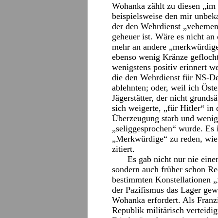
Wohanka zählt zu diesen „im
beispielsweise den mir unbek
der den Wehrdienst „vehement
geheuer ist. Wäre es nicht an
mehr an andere „merkwürdige
ebenso wenig Kränze geflocht
wenigstens positiv erinnert 
die den Wehrdienst für NS-Deu
ablehnten; oder, weil ich Öst
Jägerstätter, der nicht grund
sich weigerte, „für Hitler“ in
Überzeugung starb und wenigs
„seliggesprochen“ wurde. Es is
„Merkwürdige“ zu reden, wie
zitiert.
Es gab nicht nur nie eine
sondern auch früher schon Rec
bestimmten Konstellationen „
der Pazifismus das Lager gew
Wohanka erfordert. Als Franzi
Republik militärisch verteidig