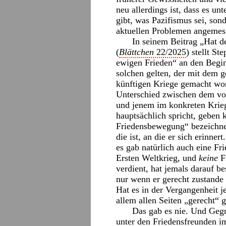
neu allerdings ist, dass es un
gibt, was Pazifismus sei, son
aktuellen Problemen angemes
In seinem Beitrag „Hat d
(
Blättchen
22/2025
) stellt S
ewigen Frieden“ an den Beginn
solchen gelten, der mit dem 
künftigen Kriege gemacht wo
Unterschied zwischen dem vo
und jenem im konkreten Krieg
hauptsächlich spricht, geben 
Friedensbewegung“ bezeichnet
die ist, an die er sich erinne
es gab natürlich auch eine F
Ersten Weltkrieg, und
keine
F
verdient, hat jemals darauf be
nur wenn er gerecht zustande
Hat es in der Vergangenheit j
allem allen Seiten „gerecht“
Das gab es nie. Und Geg
unter den Friedensfreunden 