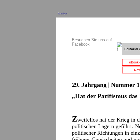
Anzeige
Besuchen Sie uns auf
Facebook
Editorial 
eBook-
New
29. Jahrgang | Nummer 1 
„Hat der Pazifismus das
Z
weifellos hat der Krieg in 
politischen Lagern geführt. 
politischer Richtungen in ei
früherer Gewissheiten und vie