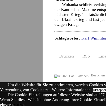
Wohanka schließt verhäng
der Kant‘schen Maxime entspr
nächsten Krieg.“ – Tatsächlic
den Ukrainekrieg und fast je
ewigen Krieg.
Schlagwörter:
Karl Wimmler
Drucken
|
RSS
|
Ema
|
Besuchen 
Um die Website für Sie zu optimieren, werden Cookies 
Verwendung von Cookies zu.
Weitere Informationen.
Akzeptie
Die Cookie-Einstellungen auf dieser Website sind auf "Co
Wenn Sie diese Website ohne Änderung Ihrer Cookie-Einstell
einverstanden.