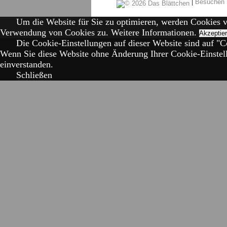
|
Besuchen 
Um die Website für Sie zu optimieren, werden Cookies 
Verwendung von Cookies zu.
Weitere Informationen.
Akzeptie
Die Cookie-Einstellungen auf dieser Website sind auf "Co
Wenn Sie diese Website ohne Änderung Ihrer Cookie-Einstell
einverstanden.
Schließen