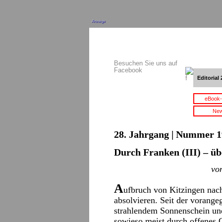
Anzeige
Besuchen Sie uns auf
Facebook
Editorial 
eBook-
New
28. Jahrgang | Nummer 1
Durch Franken (III) – ü
vo
A
ufbruch von Kitzingen nach
absolvieren. Seit der vorange
strahlendem Sonnenschein un
sowieso meist durch offenes 