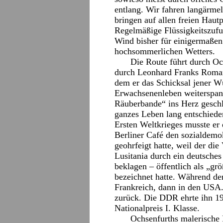
entlang. Wir fahren langärme
bringen auf allen freien Haut
Regelmäßige Flüssigkeitszufuh
Wind bisher für einigermaßen 
hochsommerlichen Wetters.
Die Route führt durch O
durch Leonhard Franks Roman
dem er das Schicksal jener W
Erwachsenenleben weiterspann
Räuberbande“ ins Herz geschl
ganzes Leben lang entschieden
Ersten Weltkrieges musste er
Berliner Café den sozialdemo
geohrfeigt hatte, weil der die
Lusitania durch ein deutsche
beklagen – öffentlich als „gr
bezeichnet hatte. Während der
Frankreich, dann in den USA.
zurück. Die DDR ehrte ihn 1
Nationalpreis I. Klasse.
Ochsenfurths malerische 