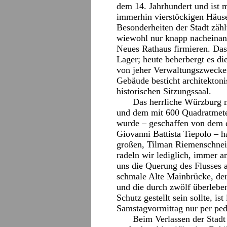
dem 14. Jahrhundert und ist 
immerhin vierstöckigen Häuse
Besonderheiten der Stadt zähl
wiewohl nur knapp nacheinand
Neues Rathaus firmieren. Das
Lager; heute beherbergt es di
von jeher Verwaltungszwecken
Gebäude besticht architekto
historischen Sitzungssaal.
Das herrliche Würzburg 
und dem mit 600 Quadratmete
wurde – geschaffen von dem e
Giovanni Battista Tiepolo – ha
großen, Tilman Riemenschnei
radeln wir lediglich, immer 
uns die Querung des Flusses a
schmale Alte Mainbrücke, der
und die durch zwölf überlebe
Schutz gestellt sein sollte, i
Samstagvormittag nur per ped
Beim Verlassen der Stadt