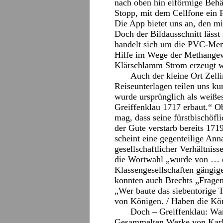
nach oben hin eiförmige Behä
Stopp, mit dem Cellfone ein 
Die App bietet uns an, den mi
Doch der Bildausschnitt lässt
handelt sich um die PVC-Mem
Hilfe im Wege der Methangew
Klärschlamm Strom erzeugt w
Auch der kleine Ort Zelli
Reiseunterlagen teilen uns ku
wurde ursprünglich als weiße
Greiffenklau 1717 erbaut.“ O
mag, dass seine fürstbischöfl
der Gute verstarb bereits 1719
scheint eine gegenteilige An
gesellschaftlicher Verhältnis
die Wortwahl „wurde von … er
Klassengesellschaften gängig
konnten auch Brechts „Fragen 
„Wer baute das siebentorige 
von Königen. / Haben die Kön
Doch – Greiffenklau: War
Gesammelten Werke von Karl