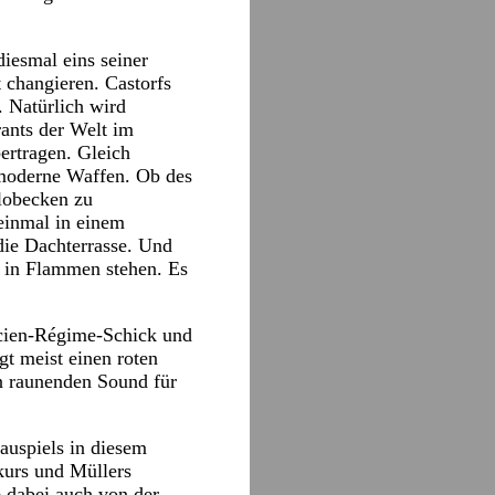
diesmal eins seiner
 changieren. Castorfs
. Natürlich wird
rants der Welt im
bertragen. Gleich
r moderne Waffen. Ob des
lobecken zu
einmal in einem
 die Dachterrasse. Und
e in Flammen stehen. Es
ncien-Régime-Schick und
t meist einen roten
n raunenden Sound für
auspiels in diesem
kurs und Müllers
 dabei auch von der