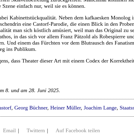
 Szene einfach nur, weil sie es können.
 dabei Kabinettstückqualität. Neben dem kafkaesken Monolog 
ischendrin eine Castorf-Parodie, die einen Blick in den Probe
alität man sich köstlich amüsiert, weil man das Original zu se
thos, in das sich vor allem Franz Pätzold als Robespierre un
rn. Und einem das Fürchten vor dem Blutrausch des Fanatismu
eg ins Publikum.
gens, dass Theater dieser Art mit einem Codex der Korrekthe
am 8. und am 28. Juni 2025.
storf
,
Georg Büchner
,
Heiner Müller
,
Joachim Lange
,
Staats
Email
|
Twittern
|
Auf Facebook teilen