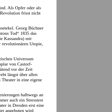
ind. Als Opfer oder als
Revolution frisst nicht
Menetekel. Georg Büchner
ntons Tod“ 1835 das
ie Kassandra) mit
r revolutionären Utopie,
etischen Universum
mplar von Castorf-
ütend vor der Zeit
bt längst über allen
n Theater in eine eigene
zenierungen halbwegs an
mmer auch ein Stresstest
ter in Dresden erst eine
ater angeboten wird