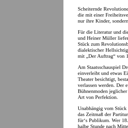
Scheiternde Revolutionen
die mit einer Freiheitsv
nur ihre Kinder, sonder
Für die Literatur und d
und Heiner Müller lief
Stück zum Revolutionsbl
dialektischer Hellsicht
mit „Der Auftrag“ von 
Am Staatsschauspiel Dre
einverleibt und etwas E
Theater besichtigt, best
verlassen werden. Der e
Bühnenmoden jeglicher Co
Art von Perfektion.
Unabhängig vom Stück (
das Zeitmaß der Partitu
für‘s Publikum. Wer 18.
halbe Stunde nach Mitte