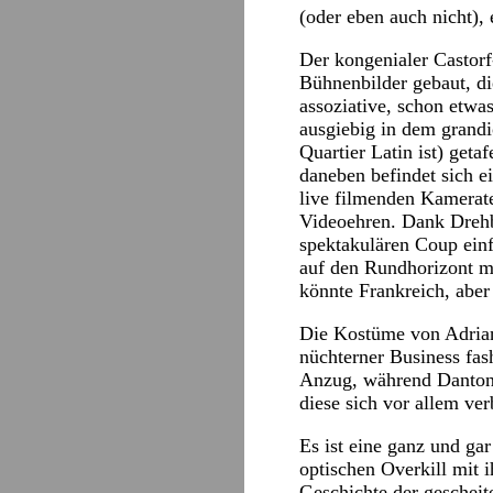
(oder eben auch nicht),
Der kongenialer Castorf
Bühnenbilder gebaut, di
assoziative, schon etwa
ausgiebig in dem grand
Quartier Latin ist) get
daneben befindet sich e
live filmenden Kamerat
Videoehren. Dank Drehb
spektakulären Coup einf
auf den Rundhorizont mi
könnte Frankreich, aber
Die Kostüme von Adrian
nüchterner Business fas
Anzug, während Danton 
diese sich vor allem ve
Es ist eine ganz und ga
optischen Overkill mit 
Geschichte der geschei