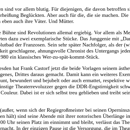
 sind vor allem blutig. Für diejenigen, die davon betroffen s
erheißung Beglückten. Aber auch für die, die sie machen. Die 
n eben auch ihre Väter. Und Mütter.
ie Bühne sind Revolutionen allemal ergiebig. Vor allem als 
erten dazu zwei exemplarische Stücke. Das Junggenie mit „Da
utbad der Franzosen. Sein sehr später Nachfolger, als der (w
igkeit geschlagene, ahnungsvolle Chronist des Untergangs jede
1980 ein klassisches Wer-zu-spät-kommt-Stück.
sden hat Frank Castorf jetzt die beide Vorlagen seinem ästh
igenes, Drittes daraus gemacht. Damit kann ein weiteres Exe
aunt, bewundert und bejubelt oder auch ermattet, respektive w
instige Theaterrevoluzzer gegen die DDR-Engstirnigkeit schwe
uleur. Dabei ist er sich selbst treu geblieben und treibt sei
außer, wenn sich der Regiegroßmeister bei seinen Opernins
ren hält) sind seine Abende mit ihrer notorischen Überlänge i
00 Uhr seinen Platz im einnimmt und bleibt, verlässt das Thea
rnacht. In der einzigen Pause ist die Versorgung, die im The