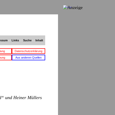
Anzeige
essum
Links
Suche
Inhalt
lung
Datenschutzerklärung
bung
Aus anderen Quellen
d“ und Heiner Müllers