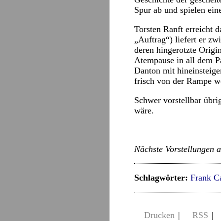
Spur ab und spielen eine
Torsten Ranft erreicht
„Auftrag“) liefert er zw
deren hingerotzte Origin
Atempause in all dem Pa
Danton mit hineinsteige
frisch von der Rampe w
Schwer vorstellbar übri
wäre.
Nächste Vorstellungen 
Schlagwörter:
Frank Ca
Drucken
|
RSS
|