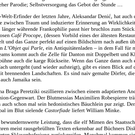
 eher Parodie; Selbstversorgung das Gebot der Stunde …
-Welt-Erfinder der letzten Jahre, Aleksandar Denić, hat auch 
e zwischen Traum und induzierter Erinnerung an Wirklichkeit
s länger währende Frankophilie passt hier bruchlos zum Stück
iosen
Café Procope
, (dessen Vorbild eines der ältesten Restau
afelt und das Ganze perfekt auf einen Bildschirm nach außen ü
in
L’Objet qui Parle
, ein Antiquitätenladen – in dem Fall fü
eams kommt auch die Zelle für Danton mit Doppelbett und K
ühne auch die karge Rückseite. Wenn das Ganze dann auch 
ach untergeht (und wieder aufsteigt), gibt es einen Blick auf
t brennenden Landschaften. Es sind naiv gemalte Dörfer, di
 auch Jamaika sein.
a Braga Peretziki oszillieren zwischen einem adaptierten A
hion-Gegenwart. Der Blutmessias Maximilien Robespierre träg
auch schon mal sein hedonistisches Bäuchlein pur zeigt. De
rbal im Blut sielende
Castorfiade
liefert William Minke.
r bewundernswerte Leistung, dass die elf Mimen des Staatssch
ihren meist rausgebrüllten Texten erkennbar auf Büchners Dis
terten Sklavenbefreiung zurückgreifen. Manchmal kommen sie