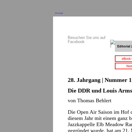
Anzeige
Besuchen Sie uns auf
Facebook
Editorial 
eBook-
New
28. Jahrgang | Nummer 10
Die DDR und Louis Arms
von Thomas Behlert
Die Open Air Saison im Hof d
diesem Jahr mit einem ganz b
Jazzkappelle Elb Meadow Ram
gegründet wurde, hat am 21.