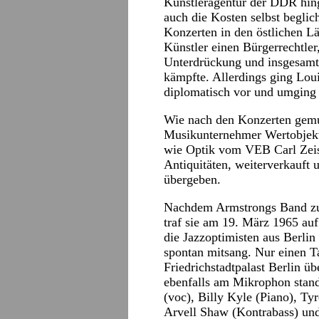
Künstleragentur der DDR hin
auch die Kosten selbst beglic
Konzerten in den östlichen 
Künstler einen Bürgerrechtle
Unterdrückung und insgesamt g
kämpfte. Allerdings ging Lou
diplomatisch vor und umging p
Wie nach den Konzerten gemu
Musikunternehmer Wertobjekte
wie Optik vom VEB Carl Zeis
Antiquitäten, weiterverkauft
übergeben.
Nachdem Armstrongs Band zuv
traf sie am 19. März 1965 au
die Jazzoptimisten aus Berli
spontan mitsang. Nur einen Ta
Friedrichstadtpalast Berlin üb
ebenfalls am Mikrophon stand
(voc), Billy Kyle (Piano), Ty
Arvell Shaw (Kontrabass) un