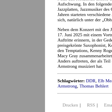
Aufschwung. In den folgenden
Jazzplatten, Jazzmusiker des 
Jahren starteten verschiedene 
sich, natürlich unter der „Ob
Neben dem Konzert mit den J
17. Juni 2025 mit einem Vortr
Auftritte erinnern, in der Ged
preisgekrönte Saxophonist, Ko
den Temptations, Kenny Rog
Macy Gray zusammenarbeitet
Anders auftreten, der als Teil
Armstrong musiziert hat.
Schlagwörter:
DDR
,
Elb Me
Armstrong
,
Thomas Behlert
Drucken
|
RSS
|
Ema