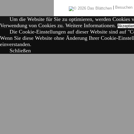
|
Besuchen 
Um die Website für Sie zu optimieren, werden Cookies 
Verwendung von Cookies zu.
Weitere Informationen.
Akzeptie
Die Cookie-Einstellungen auf dieser Website sind auf "Co
Wenn Sie diese Website ohne Änderung Ihrer Cookie-Einstell
einverstanden.
Schließen