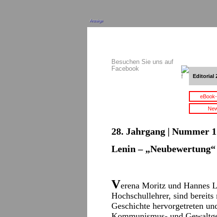
Anzeige
Besuchen Sie uns auf
Facebook
Editorial 
eBook-
New
28. Jahrgang | Nummer 1 
Lenin – „Neubewertung“
V
erena Moritz und Hannes L
Hochschullehrer, sind bereits
Geschichte hervorgetreten un
Kommunismus- und Gewaltgesc