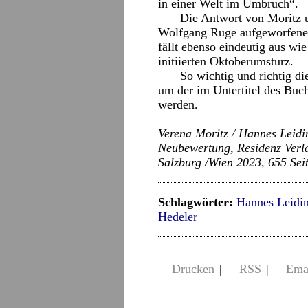
in einer Welt im Umbruch“.
Die Antwort von Moritz u
Wolfgang Ruge aufgeworfene F
fällt ebenso eindeutig aus wi
initiierten Oktoberumsturz.
So wichtig und richtig di
um der im Untertitel des Bu
werden.
Verena Moritz / Hannes Leidin
Neubewertung, Residenz Verl
Salzburg /Wien 2023, 655 Sei
Schlagwörter:
Hannes Leidin
Hedeler
Drucken
|
RSS
|
Ema