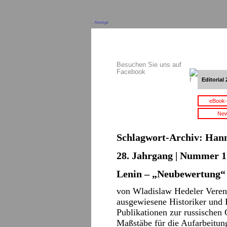
Anzeige
Besuchen Sie uns auf
Facebook
Editorial 
eBook-
New
Schlagwort-Archiv:
Hann
28. Jahrgang | Nummer 1 
Lenin – „Neubewertung“
von Wladislaw Hedeler Veren
ausgewiesene Historiker und H
Publikationen zur russischen
Maßstäbe für die Aufarbeitu