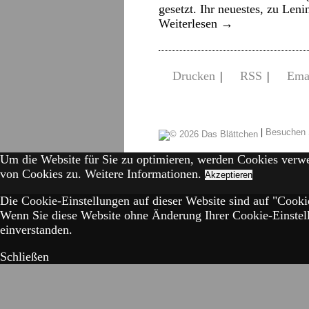
gesetzt. Ihr neuestes, zu Len
Weiterlesen
→
Drucken
|
RSS
|
Ema
|
Besuchen 
Um die Website für Sie zu optimieren, werden Cookies verw
von Cookies zu.
Weitere Informationen.
Akzeptieren
Die Cookie-Einstellungen auf dieser Website sind auf "Cookie
Wenn Sie diese Website ohne Änderung Ihrer Cookie-Einstell
einverstanden.
Schließen