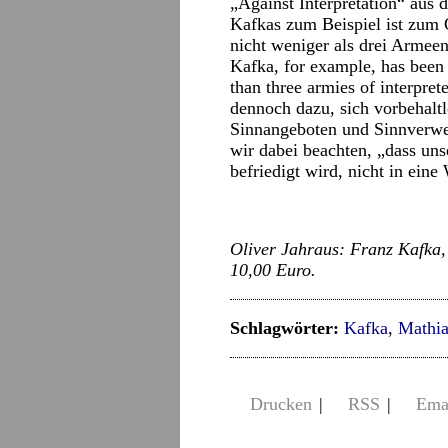
„Against Interpretation“ aus
Kafkas zum Beispiel ist zum
nicht weniger als drei Armee
Kafka, for example, has been 
than three armies of interpre
dennoch dazu, sich vorbehalt
Sinnangeboten und Sinnverwei
wir dabei beachten, „dass uns
befriedigt wird, nicht in ein
Oliver Jahraus: Franz Kafka,
10,00 Euro.
Schlagwörter:
Kafka
,
Mathia
Drucken
|
RSS
|
Ema