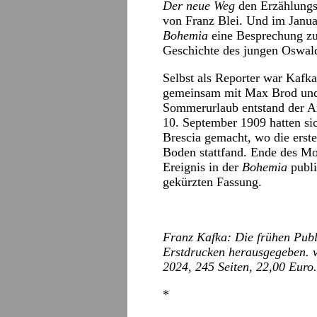
Der neue Weg
den Erzählungs
von Franz Blei. Und im Januar
Bohemia
eine Besprechung zu
Geschichte des jungen Oswal
Selbst als Reporter war Kaf
gemeinsam mit Max Brod und d
Sommerurlaub entstand der Ar
10. September 1909 hatten si
Brescia gemacht, wo die erste
Boden stattfand. Ende des Mo
Ereignis in der
Bohemia
publi
gekürzten Fassung.
Franz Kafka: Die frühen Pub
Erstdrucken herausgegeben. v
2024, 245 Seiten, 22,00 Euro.
*