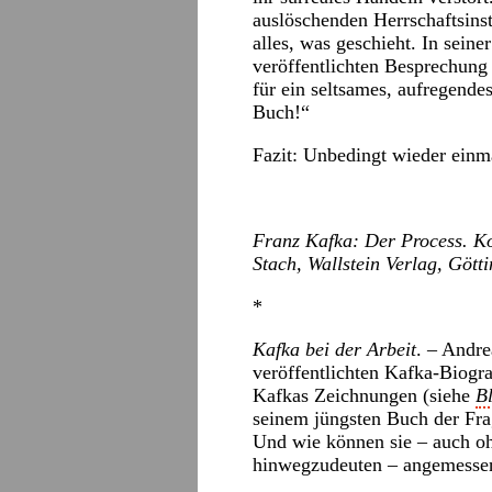
auslöschenden Herrschaftsins
alles, was geschieht. In sei
veröffentlichten Besprechung
für ein seltsames, aufregende
Buch!“
Fazit: Unbedingt wieder einma
Franz Kafka: Der Process. K
Stach, Wallstein Verlag, Gött
*
Kafka bei der Arbeit
. – Andre
veröffentlichten Kafka-Biogr
Kafkas Zeichnungen (siehe
B
seinem jüngsten Buch der Fra
Und wie können sie – auch oh
hinwegzudeuten – angemesse