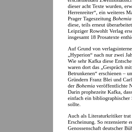
erscheinenden Zweimonatssch
dieser acht Texte wurden, er
Herrenreiter“, ein weiteres 
Prager Tageszeitung
Bohemia
diese, teils erneut überarbei
Leipziger Rowohlt Verlag er
insgesamt 18 Prosatexte enthie
Auf Grund von verlagsinterne
„Hyperion“ nach nur zwei Jah
Wie sehr Kafka diese Entsch
waren dort das „Gespräch mi
Betrunkenen“ erschienen – un
Gründern Franz Blei und Carl
der
Bohemia
veröffentlichte N
Darin prophezeite Kafka, das
einfach ein bibliographischer
sollte.
Auch als Literaturkritiker tra
Erscheinung. So rezensierte e
Genossenschaft deutscher Büh