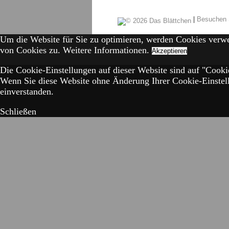
|
Besuchen 
Um die Website für Sie zu optimieren, werden Cookies verw
von Cookies zu.
Weitere Informationen.
Akzeptieren
Die Cookie-Einstellungen auf dieser Website sind auf "Cookie
Wenn Sie diese Website ohne Änderung Ihrer Cookie-Einstell
einverstanden.
Schließen