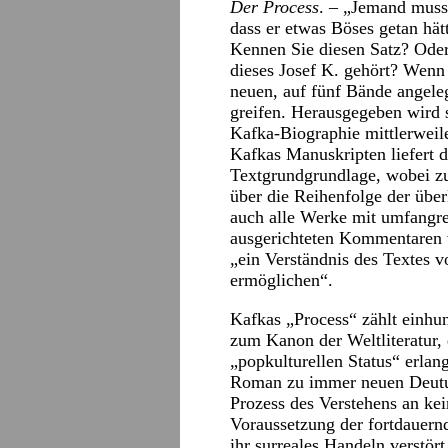
Der Process
. – „Jemand muss
dass er etwas Böses getan hät
Kennen Sie diesen Satz? Ode
dieses Josef K. gehört? Wenn 
neuen, auf fünf Bände angele
greifen. Herausgegeben wird s
Kafka-Biographie mittlerweil
Kafkas Manuskripten liefert d
Textgrundgrundlage, wobei zu 
über die Reihenfolge der überl
auch alle Werke mit umfangre
ausgerichteten Kommentaren v
„ein Verständnis des Textes v
ermöglichen“.
Kafkas „Process“ zählt einhun
zum Kanon der Weltliteratur, 
„popkulturellen Status“ erlan
Roman zu immer neuen Deutun
Prozess des Verstehens an kei
Voraussetzung der fortdauern
ihr surreales Handeln verstör