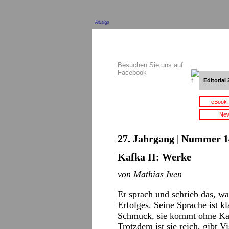
Anzeige
Besuchen Sie uns auf
Facebook
Editorial 
eBook-
New
27. Jahrgang | Nummer 14 
Kafka II: Werke
von Mathias Iven
Er sprach und schrieb das, w
Erfolges. Seine Sprache ist kl
Schmuck, sie kommt ohne Kan
Trotzdem ist sie reich, gibt 