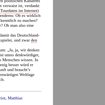
en politischen Kabaretts
verwaist ist, verdankt
,
Tourdaten im Internet
)
Genderns: Ob es wirklich
n kenntlich zu machen?
te? Ob man also eine
 damit das Deutschland-
kspieler, und zwar
den
um: „Ja, ja, wir denken
 ist umso denkwürdiger,
es Menschen wissen. In
wenig besser würd er
unft und braucht’s
genwärtigen Weltlage
ch.
riot
,
Matthias