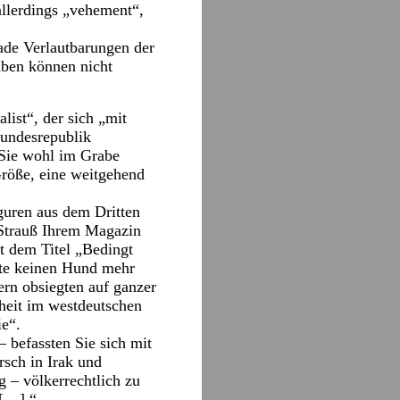
 allerdings „vehement“,
rade Verlautbarungen der
aben können nicht
list“, der sich „mit
Bundesrepublik
 Sie wohl im Grabe
Größe, eine weitgehend
guren aus dem Dritten
 Strauß Ihrem Magazin
t dem Titel „Bedingt
fte keinen Hund mehr
ern obsiegten auf ganzer
iheit im westdeutschen
e“.
 befassten Sie sich mit
sch in Irak und
 – völkerrechtlich zu
 […].“