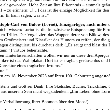
re alt geworden. Hohe Zeit an Ihre Erkenntnis – erstmals geäu
 – zu erinnern: „[…] das ist die einzige Möglichkeit für den 
rn: Er kann sagen, was ist.“
toph-Carl von Bülow (Loriot), Einzigartiger, auch unter 
icht wissen: Loriot ist die französische Entsprechung für Pir
en Triller. Der Vogel ziert das Wappen derer von Bülow, des
m Großmeister und Klassiker des Humors zu reifen, der die 
sagen distinguiert, bis durchaus derb („Es saugt und bläst der
ann.“) virtuos beherrschte.
en Hinterlassenschaften wollen wir nur an diese drei Aperçus
itiker ist das Wahlplakat. Dort ist er tragbar, geräuschlos und 
orrektur eines tragischen Irrtums.“
ta.“
en am 18. November 2023 auf Ihren 100. Geburtstag angestoß
stens und Gott sei Dank! Ihre Sketsche, Bücher, Trickfilme, 
 aus unserem Sein nicht wegzudenken. „Ein Leben ohne Loriot
die Verballhornung Ihrer Bonmots über den Mops!)