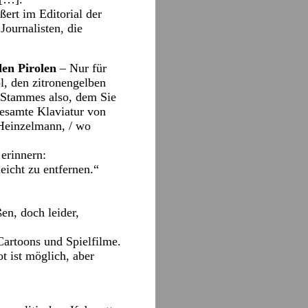
ßert im Editorial der
Journalisten, die
den Pirolen
– Nur für
ol, den zitronengelben
 Stammes also, dem Sie
gesamte Klaviatur von
 Heinzelmann, / wo
 erinnern:
leicht zu entfernen.“
en, doch leider,
Cartoons und Spielfilme.
 ist möglich, aber