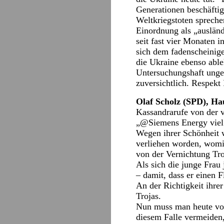
Generationen beschäftig
Weltkriegstoten spreche
Einordnung als „ausländi
seit fast vier Monaten i
sich dem fadenscheinige
die Ukraine ebenso abl
Untersuchungshaft ungea
zuversichtlich. Respekt
Olaf Scholz (SPD), H
Kassandrarufe von der v
„@Siemens Energy viel E
Wegen ihrer Schönheit w
verliehen worden, womit
von der Vernichtung Tro
Als sich die junge Frau
– damit, dass er einen 
An der Richtigkeit ihre
Trojas.
Nun muss man heute von
diesem Falle vermeiden