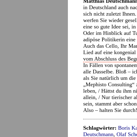
Matthias Deutschmann
in Deutschland auch na
sich nicht zuletzt Ihne
werfen Sie wieder gesel
eine so gute Idee sei, 
Oder im Hinblick auf Tu
adipöse Politikerin ein
Auch das Cello, Ihr Mar
Lied auf eine kongenial
vom Abschluss des Begr
In Fällen von spontanem
alle Dasselbe. Bloß – i
als Sie natürlich um di
„Mephisto Consulting“ z
leben, / Hättst du ihm 
allein, / Nur tierische
sein, stammt aber scho
Also – halten Sie durch
Schlagwörter:
Boris Ka
Deutschmann
,
Olaf Sch