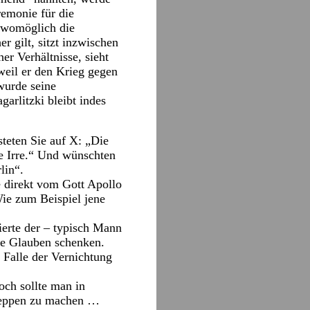
remonie für die
 womöglich die
r gilt, sitzt inzwischen
her Verhältnisse, sieht
weil er den Krieg gegen
wurde seine
arlitzki bleibt indes
eten Sie auf X: „Die
ie Irre.“ Und wünschten
lin“.
e direkt vom Gott Apollo
Wie zum Beispiel jene
ierte der – typisch Mann
 je Glauben schenken.
m Falle der Vernichtung
ch sollte man in
 Deppen zu machen …