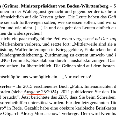
 (Grüne), Ministerpräsident von Baden-Württemberg
– S
rünen in der Wählergunst gemacht und gegenüber der
taz
befu
offensichtlich auf die Nerven gehen. Die Leute haben das Gef
ie sie sich fortbewegen sollen, wie sie essen sollen, und wir
rfen und wie nicht. […] Ja und das geht den Leuten einfach au
nen da widersprechen!
 nicht ein paar maßgebliche Petitessen vergessen?
nd.Der Ta
Markenkern verloren, und setzte fort: „Mittlerweile sind sie 
üstung, Waffenlieferungen in Kriegsgebiete, Einknicken bei 
 Kindergrundsicherung, Zustimmung zu extrem umwelt- und 
LNG-Terminals, Sozialabbau durch Haushaltskürzungen. Das 
ätze stehen, ist überreichlich. Die Grünen sind auf dem besten
ntschlüpfte uns womöglich ein – „Nur weiter so!“
serter
– Ihr 2015 erschienenes Buch „Putin. Innenansichten d
orden (siehe
Ausgabe 25/2024
). 2021 publizierten Sie den Ti
braucht“. Jetzt berichtete das
ZDF
, dass Sie beim Schreiben
orenbeihilfen unterstützt wurden. Für den letztgenannten Tite
 in Rede. Gezahlt habe eine obskure karibische Briefkastenf
sche Oligarch Alexej Mordaschow“ verberge. Dem wird Kreml