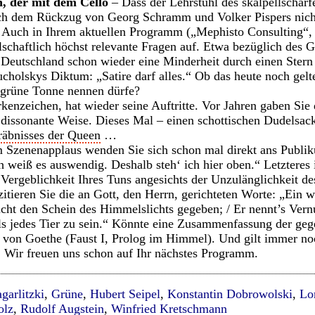
, der mit dem Cello
– Dass der Lehrstuhl des skalpellscharf
ch dem Rückzug von Georg Schramm und Volker Pispers nicht 
n. Auch in Ihrem aktuellen Programm („Mephisto Consulting“
lschaftlich höchst relevante Fragen auf. Etwa bezüglich des 
in Deutschland schon wieder eine Minderheit durch einen Ster
cholskys Diktum: „Satire darf alles.“ Ob das heute noch gel
e grüne Tonne nennen dürfe?
kenzeichen, hat wieder seine Auftritte. Vor Jahren gaben Sie
 dissonante Weise. Dieses Mal – einen schottischen Dudelsac
äbnisses der Queen
…
 Szenenapplaus wenden Sie sich schon mal direkt ans Publik
ch weiß es auswendig. Deshalb steh‘ ich hier oben.“ Letzteres
e Vergeblichkeit Ihres Tuns angesichts der Unzulänglichkeit d
itieren Sie die an Gott, den Herrn, gerichteten Worte: „Ein 
nicht den Schein des Himmelslichts gegeben; / Er nennt’s Vern
r als jedes Tier zu sein.“ Könnte eine Zusammenfassung der ge
n von Goethe (Faust I, Prolog im Himmel). Und gilt immer no
! Wir freuen uns schon auf Ihr nächstes Programm.
garlitzki
,
Grüne
,
Hubert Seipel
,
Konstantin Dobrowolski
,
Lo
olz
,
Rudolf Augstein
,
Winfried Kretschmann