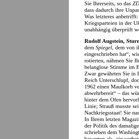
Sie Ihrerseits, so das
Z
dass dadurch ihre Unpart
Was letzteres anbetriff
Kriegsparteien in der 
unabhängig überprüft w
Rudolf Augstein, St
dem
Spiegel
, dem von i
eingeschrieben hat“, wie
rotierten, nähmen Sie I
belanglose Stimme im E
Zwar gewährten Sie in I
Reich Unterschlupf, do
1962 einen Maulkorb ve
abwehrbereit“ – das wür
hinter dem Ofen hervorl
Linie; Strauß musste se
Nachkriegsstaat! Sie n
In Ihrem letzten Magaz
der Politik des damali
schrieben dem Washingt
bewerten als ‚ein verbo