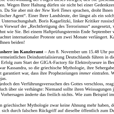
en. Wegen Ihrer Haltung dürfen sie nicht bei einer Gedenkze
n. Da Sie aber mit der
New York Times
sprachen, droht Ihnen
scher Agent“. Einer Ihrer Landsleute, der längst als ein solche
n Untersuchungshaft. Boris Kagarlitzki, linker Kritiker russisc
n Vorwurf der „Rechtfertigung des Terrorismus“ ausgesetzt, 
ehnt wie Sie. Bei einem Haftprüfungstermin Ende September 
chtet internationaler Proteste um zwei Monate verlängert. Kag
 Ihnen beiden!
ausherr im Kanzleramt
– Am 8. November um 15.48 Uhr post
ermeintlichen Deindustrialisierung Deutschlands führen in d
rfolg zum Start der GIGA-Factory für Elektrolyseure in Ber
ar Kassandra, so die griechische Mythologie, ihre Sehergab
 garantiert war, dass ihre Prophezeiungen
immer
eintrafen. 
jas.
 jedoch den Verführungsversuchen des Gottes verschloss, reag
Fluch über sie verhängte: Niemand sollte ihren Weissagungen
r Vorhersagen änderte das freilich nichts. Wie zum Beispiel i
 griechischer Mythologie zwar keine Ahnung mehr haben, do
, sich durch falschen Rückgriff auf dieselbe öffentlich zum