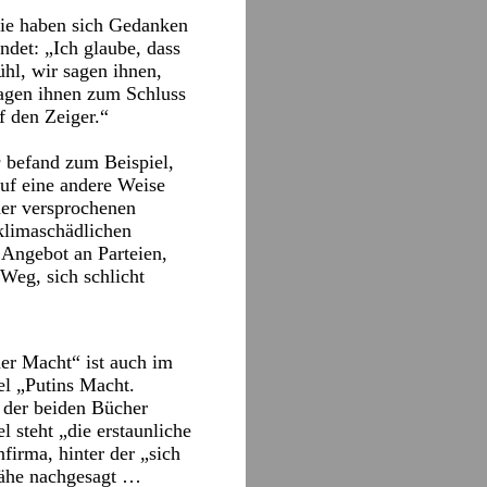
ie haben sich Gedanken
ndet: „Ich glaube, dass
ühl, wir sagen ihnen,
 sagen ihnen zum Schluss
f den Zeiger.“
g
befand zum Beispiel,
auf eine andere Weise
der versprochenen
klimaschädlichen
Angebot an Parteien,
 Weg, sich schlicht
er Macht“ ist auch im
tel „Putins Macht.
 der beiden Bücher
l steht „die erstaunliche
irma, hinter der „sich
nähe nachgesagt …