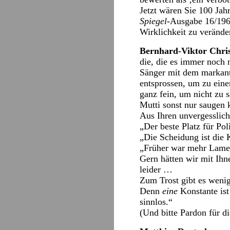
Jetzt wären Sie 100 Jah
Spiegel
-Ausgabe 16/1961
Wirklichkeit zu verände
Bernhard-Viktor Chris
die, die es immer noch n
Sänger mit dem markant
entsprossen, um zu eine
ganz fein, um nicht zu 
Mutti sonst nur saugen k
Aus Ihren unvergesslich
„Der beste Platz für Pol
„Die Scheidung ist die K
„Früher war mehr Lamet
Gern hätten wir mit Ihn
leider …
Zum Trost gibt es wenig
Denn
eine
Konstante ist
sinnlos.“
(Und bitte Pardon für 