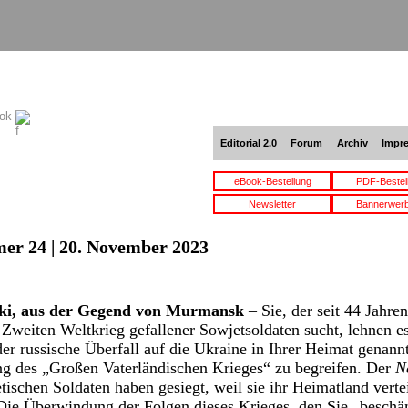
ook
Editorial 2.0
Forum
Archiv
Impr
eBook-Bestellung
PDF-Bestel
Newsletter
Bannerwer
er 24 | 20. November 2023
ki, aus der Gegend von Murmansk
– Sie, der seit 44 Jahre
Zweiten Weltkrieg gefallener Sowjetsoldaten sucht, lehnen es 
der russische Überfall auf die Ukraine in Ihrer Heimat genan
ng des „Großen Vaterländischen Krieges“ zu begreifen. Der
N
tischen Soldaten haben gesiegt, weil sie ihr Heimatland verte
“ Die Überwindung der Folgen dieses Krieges, den Sie „besch