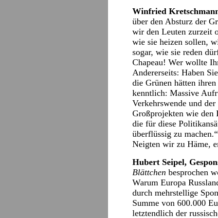
Winfried Kretschmann
über den Absturz der G
wir den Leuten zurzeit 
wie sie heizen sollen, w
sogar, wie sie reden dü
Chapeau! Wer wollte Ih
Andererseits: Haben Sie
die Grünen hätten ihren 
kenntlich: Massive Aufr
Verkehrswende und der
Großprojekten wie den 
die für diese Politikans
überflüssig zu machen.“
Neigten wir zu Häme, e
Hubert Seipel, Gespon
Blättchen
besprochen w
Warum Europa Russland 
durch mehrstellige Spons
Summe von 600.000 Euro“
letztendlich der russi