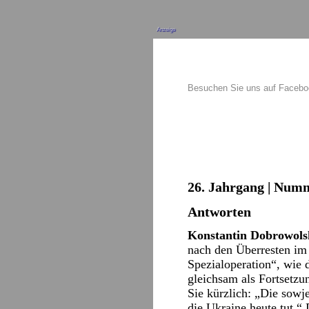
Anzeige
Besuchen Sie uns auf Faceb
26. Jahrgang | Numm
Antworten
Konstantin Dobrowols
nach den Überresten im 
Spezialoperation“, wie 
gleichsam als Fortsetzu
Sie kürzlich: „Die sowje
die Ukraine heute tut.