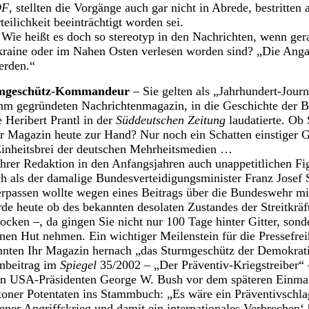
DF
, stellten die Vorgänge auch gar nicht in Abrede, bestritten
eilichkeit beeinträchtigt worden sei.
t: Wie heißt es doch so stereotyp in den Nachrichten, wenn ge
Ukraine oder im Nahen Osten verlesen worden sind? „Die Ang
erden.“
urmgeschütz-Kommandeur
– Sie gelten als „Jahrhundert-Journa
hm gegründeten Nachrichtenmagazin, in die Geschichte der 
 Heribert Prantl in der
Süddeutschen Zeitung
laudatierte. Ob
hr Magazin heute zur Hand? Nur noch ein Schatten einstiger 
inheitsbrei der deutschen Mehrheitsmedien …
hrer Redaktion in den Anfangsjahren auch unappetitlichen Fi
ch als der damalige Bundesverteidigungsminister Franz Josef
rpassen wollte wegen eines Beitrags über die Bundeswehr mi
de heute ob des bekannten desolaten Zustandes der Streitkrä
ocken –, da gingen Sie nicht nur 100 Tage hinter Gitter, sond
inen Hut nehmen. Ein wichtiger Meilenstein für die Pressefre
annten Ihr Magazin hernach „das Sturmgeschütz der Demokrati
inbeitrag im
Spiegel
35/2002 – „Der Präventiv-Kriegstreiber“ –
gen USA-Präsidenten George W. Bush vor dem späteren Einmar
oner Potentaten ins Stammbuch: „Es wäre ein Präventivschlag
tener Angriffskrieg und damit ein internationales Verbrechen‘