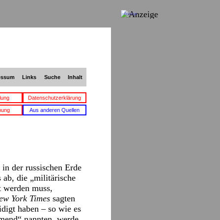
Anzeige
essum
Links
Suche
Inhalt
lung
Datenschutzerklärung
bung
Aus anderen Quellen
n in der russischen Erde
ab, die „militärische
nt werden muss,
ew York Times
sagten
idigt haben – so wie es
ämend“ nannten, werde