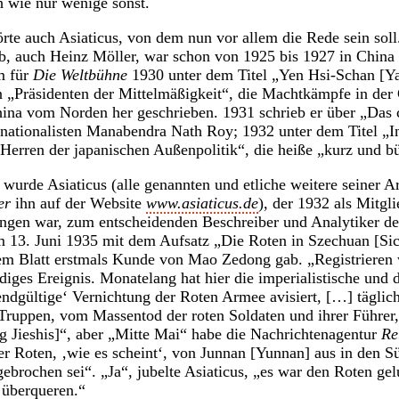
 wie nur wenige sonst.
te auch Asiaticus, von dem nun vor allem die Rede sein soll.
 auch Heinz Möller, war schon von 1925 bis 1927 in China t
m für
Die Weltbühne
1930 unter dem Titel „Yen Hsi-Schan [Y
 „Präsidenten der Mittelmäßigkeit“, die Machtkämpfe in de
ina vom Norden her geschrieben. 1931 schrieb er über „Das 
rnationalisten Manabendra Nath Roy; 1932 unter dem Titel „I
erren der japanischen Außenpolitik“, die heiße „kurz und b
e
wurde Asiaticus (alle genannten und etliche weitere seiner Ar
er
ihn auf der Website
www.asiaticus.de
), der 1932 als Mitg
ngen war, zum entscheidenden Beschreiber und Analytiker der
 13. Juni 1935 mit dem Aufsatz „Die Roten in Szechuan [Si
em Blatt erstmals Kunde von Mao Zedong gab. „Registrieren w
iges Ereignis. Monatelang hat hier die imperialistische und d
‚endgültige‘ Vernichtung der Roten Armee avisiert, […] täglic
Truppen, vom Massentod der roten Soldaten und ihrer Führer
g Jieshis]“, aber „Mitte Mai“ habe die Nachrichtenagentur
Re
r Roten, ‚wie es scheint‘, von Junnan [Yunnan] aus in den S
ebrochen sei“. „Ja“, jubelte Asiaticus, „es war den Roten gel
 überqueren.“