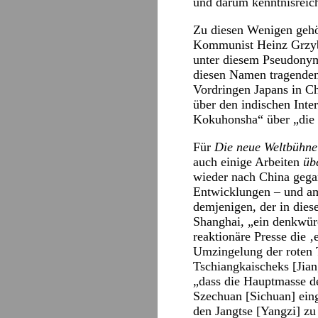
und darum kenntnisreich
Zu diesen Wenigen gehör
Kommunist Heinz Grzyb,
unter diesem Pseudony
diesen Namen tragenden
Vordringen Japans in Ch
über den indischen Inte
Kokuhonsha“ über „die H
Für
Die neue Weltbühn
auch einige Arbeiten
üb
wieder nach China gega
Entwicklungen – und am
demjenigen, der in dies
Shanghai, „ein denkwürd
reaktionäre Presse die 
Umzingelung der roten 
Tschiangkaischeks [Jian
„dass die Hauptmasse de
Szechuan [Sichuan] eing
den Jangtse [Yangzi] zu