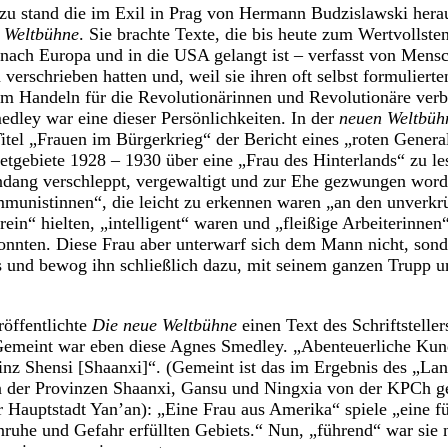
azu stand die im Exil in Prag von Hermann Budzislawski her
 Weltbühne
. Sie brachte Texte, die bis heute zum Wertvollste
 nach Europa und in die USA gelangt ist – verfasst von Mensc
verschrieben hatten und, weil sie ihren oft selbst formulierte
hem Handeln für die Revolutionärinnen und Revolutionäre ver
ley war eine dieser Persönlichkeiten. In der
neuen Weltbüh
itel „Frauen im Bürgerkrieg“ der Bericht eines „roten Genera
tgebiete 1928 – 1930 über eine „Frau des Hinterlands“ zu le
dang verschleppt, vergewaltigt und zur Ehe gezwungen word
munistinnen“, die leicht zu erkennen waren „an den unverk
rein“ hielten, „intelligent“ waren und „fleißige Arbeiterinne
onnten. Diese Frau aber unterwarf sich dem Mann nicht, son
 und bewog ihn schließlich dazu, mit seinem ganzen Trupp u
öffentlichte
Die neue Weltbühne
einen Text des Schriftsteller
Gemeint war eben diese Agnes Smedley. „Abenteuerliche Kun
vinz Shensi [Shaanxi]“. (Gemeint ist das im Ergebnis des „L
n der Provinzen Shaanxi, Gansu und Ningxia von der KPCh ge
r Hauptstadt Yan’an): „Eine Frau aus Amerika“ spiele „eine f
ruhe und Gefahr erfüllten Gebiets.“ Nun, „führend“ war sie 