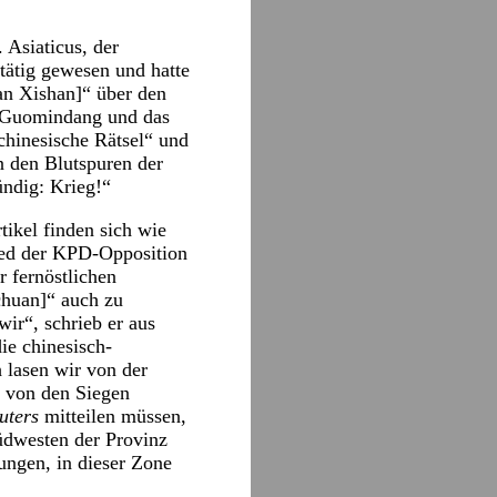
 Asiaticus, der
ätig gewesen und hatte
an Xishan]“ über den
r Guomindang und das
chinesische Rätsel“ und
n den Blutspuren der
ündig: Krieg!“
tikel finden sich wie
lied der KPD-Opposition
 fernöstlichen
chuan]“ auch zu
ir“, schrieb er aus
ie chinesisch-
h lasen wir von der
, von den Siegen
uters
mitteilen müssen,
üdwesten der Provinz
ungen, in dieser Zone