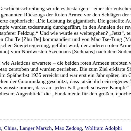
Geschichtsschreibung würde es bestätigen – einer der entsc
“ genannten Rückzugs der Roten Armee vor den Schlägen de
rte euphorisch: „Die Leistung ist gigantisch. Die gestellte A
mpfe wurden todesmutig durchgeführt, in den Annalen der re
 tapferer Feldzug.“ Und wie würde es weitergehen? „Jetzt“, teil
 von Chu Te [Zhu De] kommandiert und von Mao Tse-Tung [M
ischen Sowjetregierung, geführt wird, der anderen roten Arme
tao] vom Nordwesten Szechuans [Sichuans] nach dem Süden 
, wie Asiaticus erwartete – die beiden roten Armeen strebten 
ao zerstoben und wurden zerrieben. Die zum Ziel erklärte 
im Spätherbst 1935 erreicht und war erst ein Jahr später, im 
tacken der Guomindang geschützt, dass tatsächlich ein eigenes
us wusste immer, dass auf jeden Fall „noch schwere Kämpfe“
in diesem Augenblick“ die „Fundamente für den großen, epo
s
,
China
,
Langer Marsch
,
Mao Zedong
,
Wolfram Adolphi