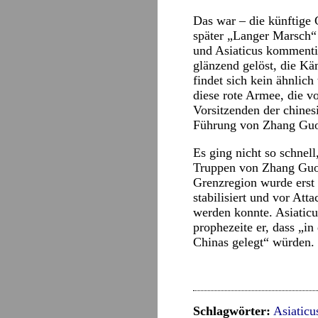
Das war – die künftige 
später „Langer Marsch
und Asiaticus kommentie
glänzend gelöst, die Kä
findet sich kein ähnlich
diese rote Armee, die
Vorsitzenden der chines
Führung von Zhang Guo
Es ging nicht so schnell
Truppen von Zhang Guot
Grenzregion wurde erst 
stabilisiert und vor At
werden konnte. Asiatic
prophezeite er, dass „
Chinas gelegt“ würden.
Schlagwörter:
Asiaticu