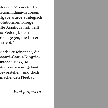
heidenden Momente des
r Guomindang-Truppen,
ufgabe wurde strategisch
volutionären Kriege
te Asiaticus mit, „eilt
ao Zedong], dem
e entgegen, die [unter
strebt.“
wieder auseinander, die
Shaanxi-Gansu-Ningxia-
Oktober 1936, so
 Staatswesen aufgebaut
 bevorstehen, und doch
chemachenden Neubau
Wird fortgesetzt.