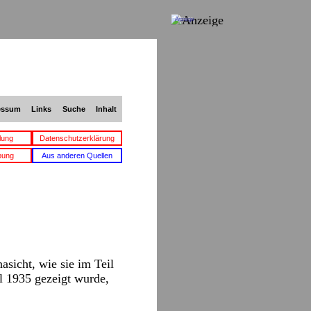
Anzeige
essum
Links
Suche
Inhalt
lung
Datenschutzerklärung
bung
Aus anderen Quellen
sicht, wie sie im Teil
l 1935 gezeigt wurde,