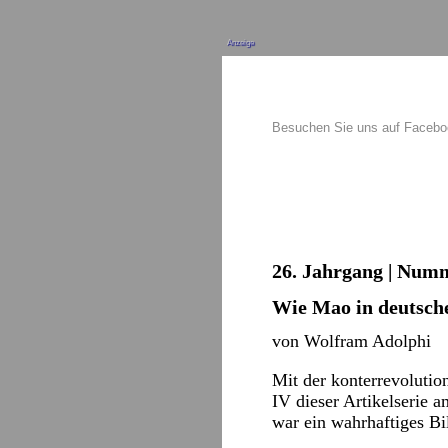
Anzeige
Besuchen Sie uns auf Faceb
26. Jahrgang | Numm
Wie Mao in deutsch
von Wolfram Adolphi
Mit der konterrevolutio
IV dieser Artikelserie
war ein wahrhaftiges B