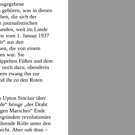
ausgegebene
n gehören, was in diesen
hen, die sich der
n journalistischen
banden, weit im Lande
ne
vom 1. Januar 1937
ls“ aus den
sen, die von einem
en war. Sie
rüppelten Füßen und dem
n“ noch dazu, obendrein
dern zwang ihn zur
nd ihr zu den Roten
s Upton Sinclair über
de“ bringe „der Draht
angen Marsches“ Ende
gründete revolutionäre
ührende Rolle unter den
nicht. Aber nah dran –