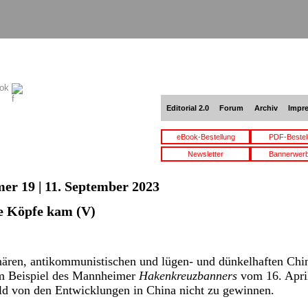
ook
Editorial 2.0
Forum
Archiv
Impr
eBook-Bestellung
PDF-Bestel
Newsletter
Bannerwer
er 19 | 11. September 2023
e Köpfe kam (V)
nären, antikommunistischen und lügen- und dünkelhaften China
 am Beispiel des Mannheimer
Hakenkreuzbanners
vom 16. Apri
ild von den Entwicklungen in China nicht zu gewinnen.