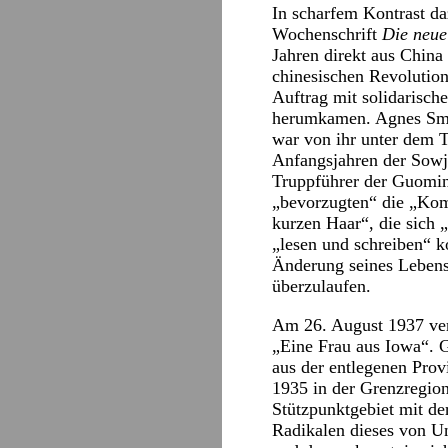
In scharfem Kontrast d
Wochenschrift
Die neue
Jahren direkt aus China
chinesischen Revolution 
Auftrag mit solidarisc
herumkamen. Agnes Smed
war von ihr unter dem T
Anfangsjahren der Sowje
Truppführer der Guomin
„bevorzugten“ die „Kom
kurzen Haar“, die sich „
„lesen und schreiben“ k
Änderung seines Lebens
überzulaufen.
Am 26. August 1937 ver
„Eine Frau aus Iowa“. 
aus der entlegenen Pro
1935 in der Grenzregio
Stützpunktgebiet mit de
Radikalen dieses von Un