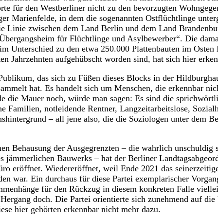
rte für den Westberliner nicht zu den bevorzugten Wohngeg
er Marienfelde, in dem die sogenannten Ostflüchtlinge unte
die Linie zwischen dem Land Berlin und dem Land Brandenbu
Übergangsheim für Flüchtlinge und Asylbewerber“. Die dama
im Unterschied zu den etwa 250.000 Plattenbauten im Osten B
ten Jahrzehnten aufgehübscht worden sind, hat sich hier erken
 Publikum, das sich zu Füßen dieses Blocks in der Hildburgha
sammelt hat. Es handelt sich um Menschen, die erkennbar nic
e die Mauer noch, würde man sagen: Es sind die sprichwörtl
e Familien, notleidende Rentner, Langzeitarbeitslose, Sozial
hintergrund – all jene also, die die Soziologen unter dem Be
hen Behausung der Ausgegrenzten – die wahrlich unschuldig 
s jämmerlichen Bauwerks – hat der Berliner Landtagsabgeord
üro eröffnet. Wiedereröffnet, weil Ende 2021 das seinerzeiti
n war. Ein durchaus für diese Partei exemplarischer Vorgan
menhänge für den Rückzug in diesem konkreten Falle viellei
ergang doch. Die Partei orientierte sich zunehmend auf die 
ese hier gehörten erkennbar nicht mehr dazu.