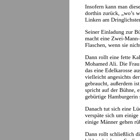
Insofern kann man diese
dorthin zurück, „wo’s w
Linken am Dringlichsten
Seiner Einladung zur Bü
macht eine Zwei-Mann-B
Flaschen, wenn sie nich
Dann rollt eine fette Ka
Mohamed Ali. Die Frau s
das eine Edelkarosse au
vielleicht angesichts d
gebraucht, außerdem is
spricht auf der Bühne, e
gebürtige Hamburgerin s
Danach tut sich eine Lü
verspäte sich um einige
einige Männer gehen rü
Dann rollt schließlich 