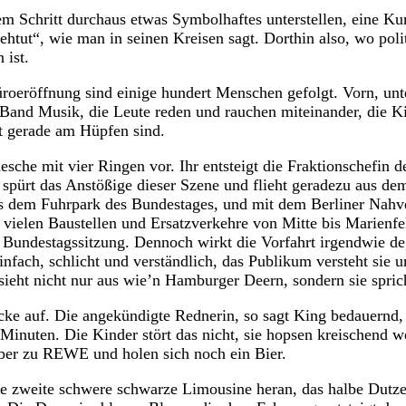
m Schritt durchaus etwas Symbolhaftes unterstellen, eine Kur
ehtut“, wie man in seinen Kreisen sagt. Dorthin also, wo poli
 ist.
roeröffnung sind einige hundert Menschen gefolgt. Vorn, unt
and Musik, die Leute reden und rauchen miteinander, die Ki
t gerade am Hüpfen sind.
lesche mit vier Ringen vor. Ihr entsteigt die Fraktionschefin 
pürt das Anstößige dieser Szene und flieht geradezu aus dem
s dem Fuhrpark des Bundestages, und mit dem Berliner Nahve
er vielen Baustellen und Ersatzverkehre von Mitte bis Marienf
t Bundestagssitzung. Dennoch wirkt die Vorfahrt irgendwie 
infach, schlicht und verständlich, das Publikum versteht sie u
ieht nicht nur aus wie’n Hamburger Deern, sondern sie spric
cke auf. Die angekündigte Rednerin, so sagt King bedauernd,
 Minuten. Die Kinder stört das nicht, sie hopsen kreischend w
ber zu REWE und holen sich noch ein Bier.
die zweite schwere schwarze Limousine heran, das halbe Dutz