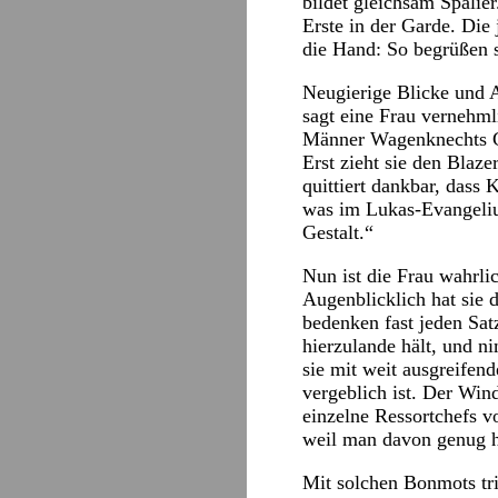
bildet gleichsam Spalie
Erste in der Garde. Die 
die Hand: So begrüßen s
Neugierige Blicke und A
sagt eine Frau vernehmli
Männer Wagenknechts Ga
Erst zieht sie den Blaze
quittiert dankbar, dass 
was im Lukas-Evangelium
Gestalt.“
Nun ist die Frau wahrli
Augenblicklich hat sie 
bedenken fast jeden Satz
hierzulande hält, und 
sie mit weit ausgreifen
vergeblich ist. Der Win
einzelne Ressortchefs v
weil man davon genug 
Mit solchen Bonmots tri