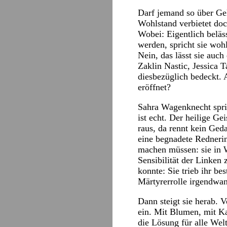
Darf jemand so über Gel
Wohlstand verbietet doc
Wobei: Eigentlich beläs
werden, spricht sie wohl
Nein, das lässt sie auc
Zaklin Nastic, Jessica 
diesbezüglich bedeckt. 
eröffnet?
Sahra Wagenknecht spri
ist echt. Der heilige Ge
raus, da rennt kein Geda
eine begnadete Rednerin
machen müssen: sie in 
Sensibilität der Linken
konnte: Sie trieb ihr b
Märtyrerrolle irgendwan
Dann steigt sie herab. 
ein. Mit Blumen, mit Ka
die Lösung für alle Wel