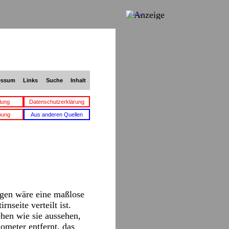
Anzeige
essum
Links
Suche
Inhalt
lung
Datenschutzerklärung
bung
Aus anderen Quellen
agen wäre eine maßlose
nseite verteilt ist.
ehen wie sie aussehen,
ometer entfernt, das