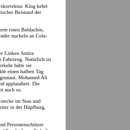
skorrektur. King kehrt
tischer Beistand der
erm roten Baldachin,
nder nuckeln an Cola-
der Linken Amira
 Fahrzeug. Natürlich ist
rkehr hätte sie
elde einen halben Tag
degoutant. Mohamed Ali
nd applaudiert. Die
ht auch so.
 stecke im Stau und
eiter in der Hüpfburg,
end Personenschützer