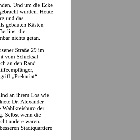
enden. Und um die Ecke
rgebracht wurden. Heute
rg und das
ls gebauten Kästen
erlins, die
nbar nichts getan.
usener Straße 29 im
ht vom Schicksal
ich an den Rand
hilfeempfänger,
griff „Prekariat“
sind an ihrem Los wie
nete Dr. Alexander
ge Wahlkreisbüro der
g. Selbst wenn die
cht andere waren:
besseren Stadtquartiere