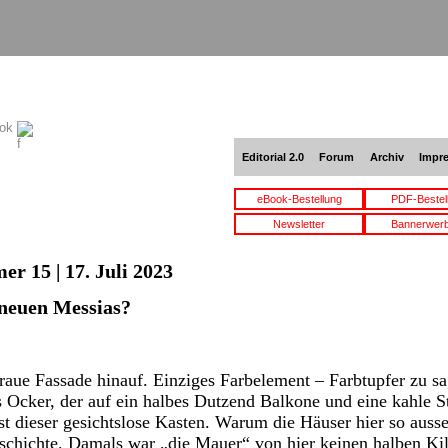
ook
Editorial 2.0
Forum
Archiv
Impr
eBook-Bestellung
PDF-Bestel
Newsletter
Bannerwer
r 15 | 17. Juli 2023
 neuen Messias?
raue Fassade hinauf. Einziges Farbelement – Farbtupfer zu s
 Ocker, der auf ein halbes Dutzend Balkone und eine kahle Stir
t dieser gesichtslose Kasten. Warum die Häuser hier so auss
Geschichte. Damals war „die Mauer“ von hier keinen halben Kil