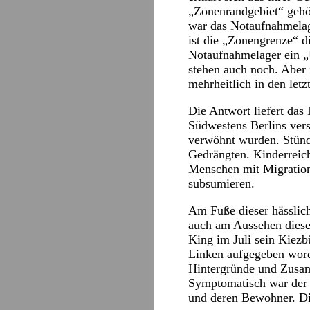
„Zonenrandgebiet“ gehö
war das Notaufnahmelag
ist die „Zonengrenze“ 
Notaufnahmelager ein „
stehen auch noch. Aber 
mehrheitlich in den letz
Die Antwort liefert das
Südwestens Berlins ver
verwöhnt wurden. Stünd
Gedrängten. Kinderreich
Menschen mit Migrations
subsumieren.
Am Fuße dieser hässlic
auch am Aussehen diese
King im Juli sein Kiezb
Linken aufgegeben worde
Hintergründe und Zusam
Symptomatisch war der H
und deren Bewohner. Di