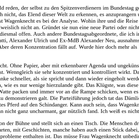
d reden, der selbst zu den Spitzenverdienern im Bundestag g
h nicht, das Elend dieser Welt zu erkennen, es anzuprangern
st Wagenknecht es bei der Analyse. Wohin ihre und die Reise
weislich nicht an. Gründet sie nun eine neue Partei oder nich
h diesmal offen. Auch andere Bundestagsabgeordnete, die ich
Tatti, Alexander Ulrich und Ex-MdB Alexander Neu, ausnahmsl
Aber deren Konzentration fällt auf. Wurde hier doch mehr als 
cht. Ohne Papier, aber mit erkennbarer Agenda und ungekünst
ist. Wenngleich sie sehr konzentriert und kontrolliert wirkt. D
nke schneller, als sie spricht und dann wieder eingeholt werd
, wie es nur wenige hierzulande gibt. Das Klügste, was diese P
Watte packen und immer vor an die Rampe schicken, wenn es
 zu demonstrieren galt. Die Parteiführung jedoch tat das Däml
estes Pferd auf den Schindanger. Kann auch sein, dass Wagenk
n nicht ganz uncharmant, gar nützlich fand. Ich weiß es nicht
Von der Bühne und stellt sich an einen Tisch. Die Menschen d
rten, mit Geschichten, manche haben auch einen Stick dabei,
tprobleme enthalten ist. Das müsse Frau Wagenknecht unbedi