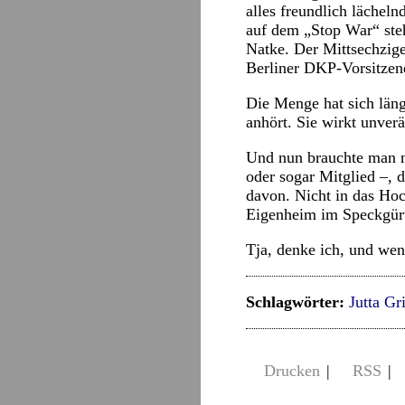
alles freundlich lächeln
auf dem „Stop War“ steh
Natke. Der Mittsechzige
Berliner DKP-Vorsitzend
Die Menge hat sich läng
anhört. Sie wirkt unver
Und nun brauchte man no
oder sogar Mitglied –, d
davon. Nicht in das Ho
Eigenheim im Speckgürt
Tja, denke ich, und we
Schlagwörter:
Jutta Gr
Drucken
|
RSS
|