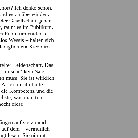
ehört? Ich denke schon.
 und es zu überwinden.
 der Gesellschaft gehen
t, raunt es im Publikum.
 im Publikum entdecke –
os Wessis – halten sich
lediglich ein Kiezbüro
elter Leidenschaft. Das
a „rutscht“ kein Satz
en muss. Sie ist wirklich
artei mit ihr hätte
 die Kompetenz und die
ichste, was man tun
necht diese
.
rängen auf sie zu und
 auf dem – vermutlich –
ngt lesen! Sie nimmt