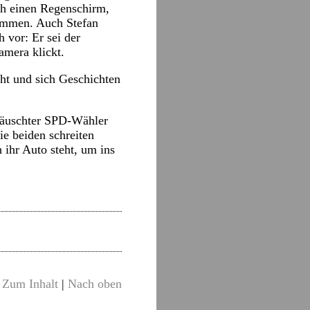
uch einen Regenschirm,
kommen. Auch Stefan
 vor: Er sei der
amera klickt.
ht und sich Geschichten
ttäuschter SPD-Wähler
ie beiden schreiten
ihr Auto steht, um ins
Zum Inhalt
|
Nach oben