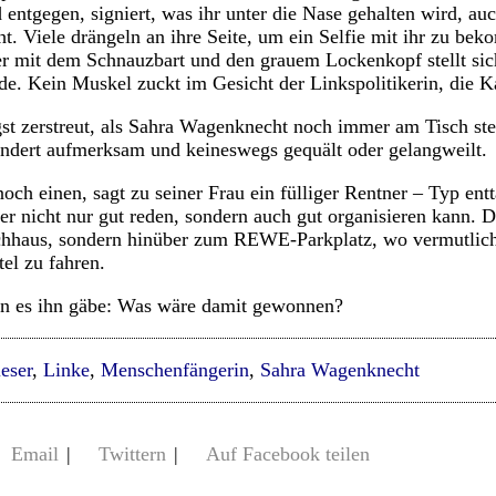
d entgegen, signiert, was ihr unter die Nase gehalten wird, a
t. Viele drängeln an ihre Seite, um ein Selfie mit ihr zu be
r mit dem Schnauzbart und den grauem Lockenkopf stellt sich
e. Kein Muskel zuckt im Gesicht der Linkspolitikerin, die K
st zerstreut, als Sahra Wagenknecht noch immer am Tisch ste
ändert aufmerksam und keineswegs gequält oder gelangweilt.
ch einen, sagt zu seiner Frau ein fülliger Rentner – Typ en
er nicht nur gut reden, sondern auch gut organisieren kann. D
chhaus, sondern hinüber zum REWE-Parkplatz, wo vermutlich 
el zu fahren.
nn es ihn gäbe: Was wäre damit gewonnen?
ieser
,
Linke
,
Menschenfängerin
,
Sahra Wagenknecht
Email
|
Twittern
|
Auf Facebook teilen