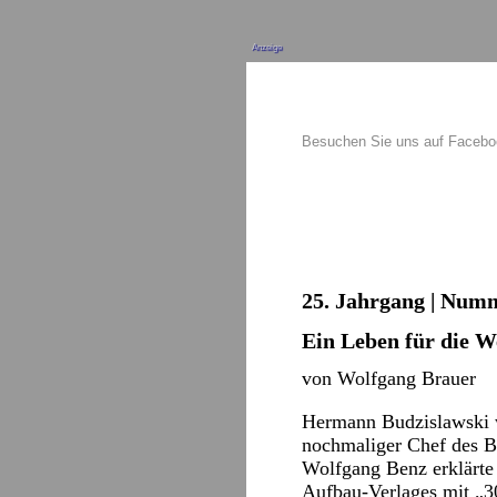
Anzeige
Besuchen Sie uns auf Faceb
25. Jahrgang | Numme
Ein Leben für die W
von Wolfgang Brauer
Hermann Budzislawski w
nochmaliger Chef des Bl
Wolfgang Benz erklärte
Aufbau-Verlages mit „30