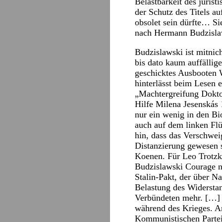
Belastbarkeit des juris
der Schutz des Titels a
obsolet sein dürfte… S
nach Hermann Budzislaw
Budzislawski ist mitnic
bis dato kaum auffällig
geschicktes Ausbooten W
hinterlässt beim Lesen 
„Machtergreifung Dokto
Hilfe Milena Jesenskás
nur ein wenig in den Bi
auch auf dem linken Flüg
hin, dass das Verschwe
Distanzierung gewesen 
Koenen. Für Leo Trotzk
Budzislawski Courage nic
Stalin-Pakt, der über N
Belastung des Widersta
Verbündeten mehr. […] 
während des Krieges. A
Kommunistischen Parte