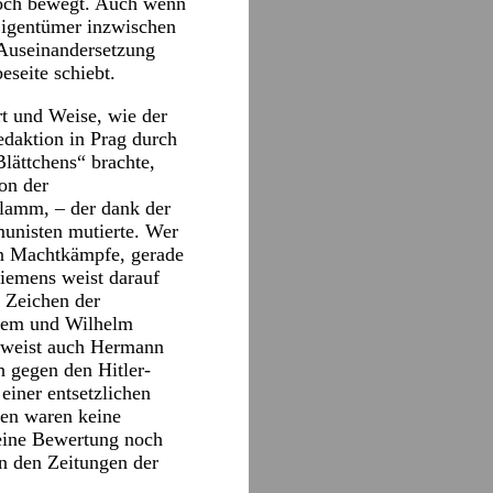
ch bewegt. Auch wenn
 Eigentümer inzwischen
-Auseinandersetzung
seite schiebt.
rt und Weise, wie der
edaktion in Prag durch
lättchens“ brachte,
on der
hlamm, – der dank der
unisten mutierte. Wer
ten Machtkämpfe, gerade
Siemens weist darauf
 Zeichen der
hlem und Wilhelm
beweist auch Hermann
h gegen den Hitler-
einer entsetzlichen
en waren keine
eine Bewertung noch
n den Zeitungen der