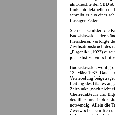
als Knechte der SED abg
Linksintellektuellen un
schreibt er aus einer se
flüssiger Feder.
Siemens schildert die K
Budzislawski – der stä
Fleischerei, verfolgte d
Zivilisationsbruch des 
„Eugenik“ (1923) ausein
journalistischen Schrit
Budzislawskis wohl größ
13. März 1933. Das ist 
Vernebelung beigetrage
Leitung des Blattes ang
Zeitpunkt „noch nicht e
Chefredakteurs und Eig
detailliert und in der L
notwendig. Allein die T
Zweiwochenschriften un