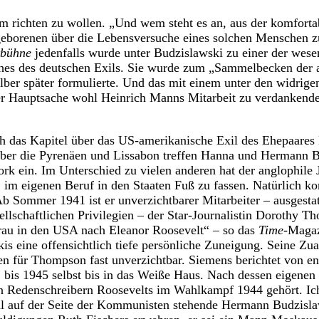
tum richten zu wollen. „Und wem steht es an, aus der komforta
eborenen über die Lebensversuche eines solchen Menschen zu
tbühne
jedenfalls wurde unter Budzislawski zu einer der wese
ches des deutschen Exils. Sie wurde zum „Sammelbecken der a
 selber später formulierte. Und das mit einem unter den widri
er Hauptsache wohl Heinrich Manns Mitarbeit zu verdankende
ch das Kapitel über das US-amerikanische Exil des Ehepaares
 über die Pyrenäen und Lissabon treffen Hanna und Hermann 
k ein. Im Unterschied zu vielen anderen hat der anglophile J
, im eigenen Beruf in den Staaten Fuß zu fassen. Natürlich
Ab Sommer 1941 ist er unverzichtbarer Mitarbeiter – ausgesta
ellschaftlichen Privilegien – der Star-Journalistin Dorothy
Frau in den USA nach Eleanor Roosevelt“ – so das
Time
-Magaz
is eine offensichtlich tiefe persönliche Zuneigung. Seine Zu
en für Thompson fast unverzichtbar. Siemens berichtet von e
bis 1945 selbst bis in das Weiße Haus. Nach dessen eigenen
 Redenschreibern Roosevelts im Wahlkampf 1944 gehört. Ich 
l auf der Seite der Kommunisten stehende Hermann Budzisla