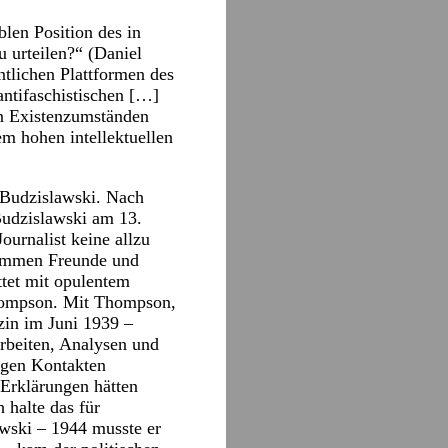
blen Position des in
 urteilen?“ (Daniel
ntlichen Plattformen des
ntifaschistischen […]
gen Existenzumständen
m hohen intellektuellen
 Budzislawski. Nach
Budzislawski am 13.
ournalist keine allzu
 kommen Freunde und
ttet mit opulentem
 Thompson. Mit Thompson,
in im Juni 1939 –
arbeiten, Analysen und
ngen Kontakten
 Erklärungen hätten
halte das für
wski – 1944 musste er