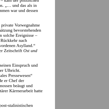
 – kam der politischen
us. „… und das als in
ommen war und dessen
e private Vorwegnahme
chätzung bevorstehenden
n solche Ereignisse –
r Rückkehr nach
wordenen Asylland.“
r Zeitschrift
Ost und
seinen Einspruch und
er Ulbricht.
nales Pressewesen“
de er Chef der
Genossen beäugt und
tärer Kärrnerarbeit hatte
ost-stalinistischen