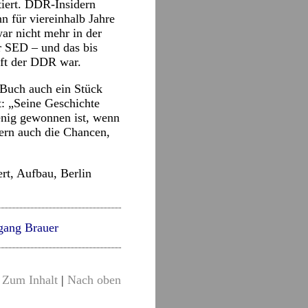
iert. DDR-Insidern
n für viereinhalb Jahre
ar nicht mehr in der
er SED – und das bis
aft der DDR war.
 Buch auch ein Stück
t: „Seine Geschichte
wenig gewonnen ist, wenn
dern auch die Chancen,
rt, Aufbau, Berlin
gang Brauer
Zum Inhalt
|
Nach oben