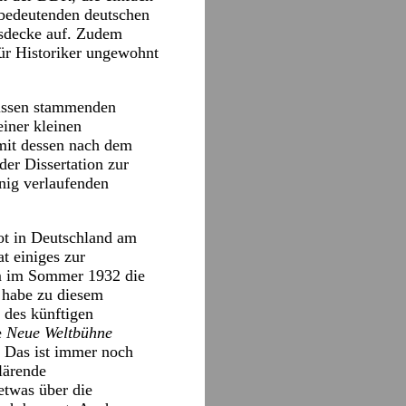
 bedeutenden deutschen
Eisdecke auf. Zudem
 für Historiker ungewohnt
nissen stammenden
iner kleinen
 mit dessen nach dem
er Dissertation zur
inig verlaufenden
t in Deutschland am
t einiges zur
hm im Sommer 1932 die
i habe zu diesem
n des künftigen
e
Neue Weltbühne
r. Das ist immer noch
lärende
 etwas über die