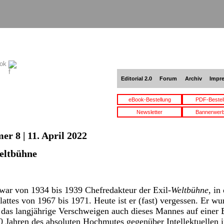
ook
Editorial 2.0
Forum
Archiv
Impr
eBook-Bestellung
PDF-Bestel
Newsletter
Bannerwer
r 8 | 11. April 2022
eltbühne
ar von 1934 bis 1939 Chefredakteur der Exil-
Weltbühne
, i
attes von 1967 bis 1971. Heute ist er (fast) vergessen. Er w
 das langjährige Verschweigen auch dieses Mannes auf einer 
 Jahren des absoluten Hochmutes gegenüber Intellektuellen 