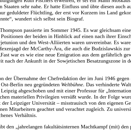
uldigungen Ruth Fischers erwehren, er sei ein Mann Moskaus
n Staaten sehr nahe. Er hatte Einfluss und übte diesen auch a
ur geduldeter Flüchtling, der erst vor Kurzem ins Land gek
te“, wundert sich selbst sein Biograf.
 Thompson passierte im Sommer 1945. Es war gleichsam ein
 Positionen der beiden in Hinblick auf einen nach ihrer Eins
etunion und den West-Alliierten waren unvereinbar. Es ware
 Hexenjagd der McCarthy-Ära, die auch die Budzislawskis zu
Fast war es wie eine neue Emigration aus dem gefährlich ge
eit nach der Ankunft in der Sowjetischen Besatzungszone in de
on der Übernahme der Chefredaktion der im Juni 1946 gegen 
n Ost-Berlin neu gegründeten
Weltbühne
. Das verhinderte Walt
Leipzig abgeschoben und mit einer Professur für „Internatio
ichen materiellen Privilegien versüßt wurde. In der Folge wur
ät der Leipziger Universität – misstrauisch von den eigenen 
inen Mitarbeitern geachtet und verachtet zugleich. Zu universi
chenes Verhältnis.
bt den „jahrelangen fakultätsinternen Machtkampf (mit) den p