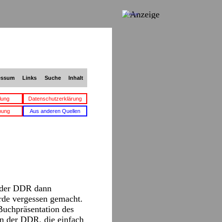
Anzeige
essum
Links
Suche
Inhalt
lung
Datenschutzerklärung
bung
Aus anderen Quellen
n der DDR dann
urde vergessen gemacht.
Buchpräsentation des
in der DDR, die einfach