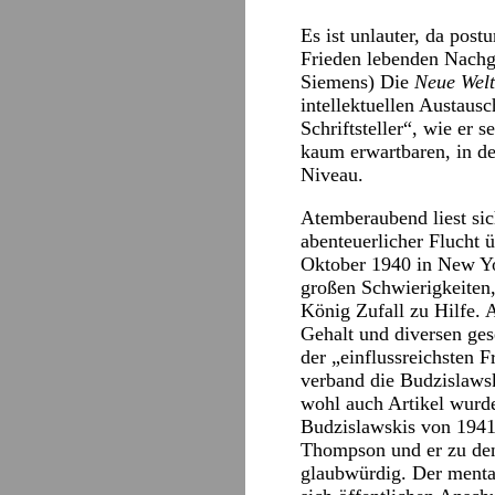
Es ist unlauter, da pos
Frieden lebenden Nachg
Siemens) Die
Neue Wel
intellektuellen Austaus
Schriftsteller“, wie er
kaum erwartbaren, in d
Niveau.
Atemberaubend liest si
abenteuerlicher Flucht
Oktober 1940 in New Yor
großen Schwierigkeiten
König Zufall zu Hilfe. 
Gehalt und diversen ges
der „einflussreichsten 
verband die Budzislawsk
wohl auch Artikel wurd
Budzislawskis von 1941 
Thompson und er zu den
glaubwürdig. Der menta