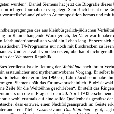
etan wurden“. Daniel Siemens hat jetzt die Biografie dieses
d umtriebigen Journalisten vorgelegt. Sein Buch bricht eine 
hr vorurteilsfrei-analytischen Autorenposition heraus und mit
indheitsprägungen des aus kleinbürgerlich-jüdischen Verhält
ndig im Raume hängende Wurstgeruch, der Vater war Inhaber e
en Jahrhundertjournalisten wohl ein Leben lang. Er setzt sich
nazistischen T4-Programms nur noch mit Erschrecken zu lesend
ander. Und er erzählt von den ersten, überhaupt nicht geradl
ten in der Weimarer Republik.
tes Verdienst ist die Rettung der
Weltbühne
nach ihrem Verbo
ein erstaunlicher und mythenumwobener Vorgang. Er selbst ha
n. So behauptete er in den 1960ern, Edith Jacobsohn habe i
etragen. Siemens hält das für unwahrscheinlich. Budzislawsk
ine Zeile für die Weltbühne geschrieben“. Er stellt das Ringe
entümers um die in Prag seit dem 20. April 1933 erscheinend
iteratur wohl erstmals auf eine solide Quellenbasis gestützt da
atsache, dass es zwei, einen Nachfolgeanspruch im Geiste erk
ter anderem Titel –
Ossietzky
und
Das Blättchen
– gibt, sagt