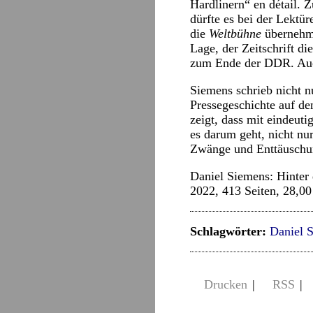
Hardlinern“ en détail.
dürfte es bei der Lektür
die
Weltbühne
übernehme
Lage, der Zeitschrift di
zum Ende der DDR. Auch
Siemens schrieb nicht n
Pressegeschichte auf de
zeigt, dass mit eindeut
es darum geht, nicht nu
Zwänge und Enttäuschun
Daniel Siemens: Hinter
2022, 413 Seiten, 28,00
Schlagwörter:
Daniel 
Drucken
|
RSS
|