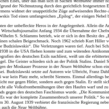
tischen Eises, über das man sich in Sachen
Weltbühne
immer no
ufgrund der Nichtnutzung durch den gerichtlich festgesetzten
iemens widmet der unappetitliche Züge aufweisenden Rechte
skis Tod einen umfangreichen „Epilog“, der einigen Nebel be
hten der unbefleckte Heros in der Angelegenheit. Allein die A
e Wirtschaftsjournalist Anfang 1934 die Übernahme der Chefr
ilhelm S. Schlamms betrieb, wie er sich in den Besitz des „B
einen schalen Beigeschmack. Noch 1962 schrieb Kurt Hiller v
r Budzislawskis“. Die Verletzungen waren tief. Auch bei Sc
 1938 in die USA fliehen konnte und zum wütenden Antikomm
ografien des deutschen Exils nachliest, weiß um die erbitter
el. Die Geister schieden sich an der Politik Stalins. Daniel 
igen der Moskauer Prozesse in der
Neuen Weltbühne
schon ein
sei. Budzislawski setzte auf Autoren wie Ulbricht, Franz Da
i war kein Platz mehr, schreibt Siemens. Einmal allerdings 
ht nur gegen Hitler, sondern auch gegen Stalin. Er stellt sic
acht alle Volksfrontbemühungen über den Haufen warf und zu 
nds gegen den deutschen Faschismus wurde. „Die Kommunist
Es war der komplette Zusammenbruch unserer Politik.“ So s
m 30. August 1939 verbietet die französische Regierung nebe
i auch die
Neue Weltbühne
.