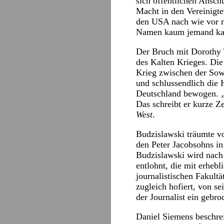
sich öffentlichen Ansch
Macht in den Vereinigte
den USA nach wie vor n
Namen kaum jemand kann
Der Bruch mit Dorothy
des Kalten Krieges. Die
Krieg zwischen der Sowj
und schlussendlich die
Deutschland bewogen. „
Das schreibt er kurze Z
West
.
Budzislawski träumte v
den Peter Jacobsohns i
Budzislawski wird nach 
entlohnt, die mit erhebl
journalistischen Fakult
zugleich hofiert, von se
der Journalist ein gebro
Daniel Siemens beschrei