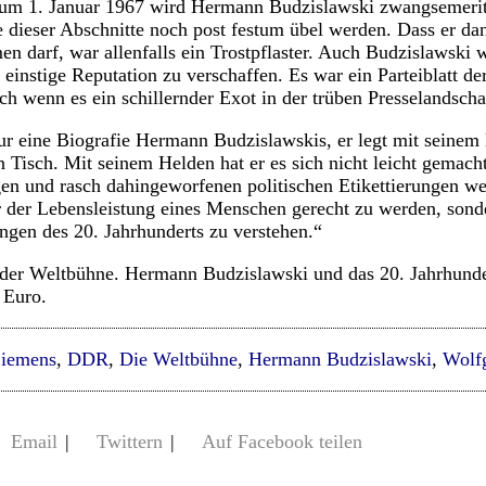
 Zum 1. Januar 1967 wird Hermann Budzislawski zwangsemerit
e dieser Abschnitte noch post festum übel werden. Dass er dan
n darf, war allenfalls ein Trostpflaster. Auch Budzislawski w
e einstige Reputation zu verschaffen. Es war ein Parteiblatt d
 wenn es ein schillernder Exot in der trüben Presselandsch
ur eine Biografie Hermann Budzislawskis, er legt mit seinem
n Tisch. Mit seinem Helden hat er es sich nicht leicht gemach
igen und rasch dahingeworfenen politischen Etikettierungen 
r der Lebensleistung eines Menschen gerecht zu werden, son
gen des 20. Jahrhunderts zu verstehen.“
 der Weltbühne. Hermann Budzislawski und das 20. Jahrhunde
 Euro.
Siemens
,
DDR
,
Die Weltbühne
,
Hermann Budzislawski
,
Wolf
Email
|
Twittern
|
Auf Facebook teilen