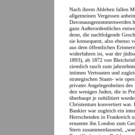
Nach ihrem Ableben fallen M
allgemeinen Vergessen anheim
Davonausgenommenwerden hoff
ganz Außerordentliches entwed
denn, die nachfolgende Geschi
sie konsequent, also ebenso vo
aus dem öffentlichen Erinnern
widerfahren ist, war der jüd
1893), ab 1872
von
Bleichröd
ziemlich rasch zum jahrzehnt
intimen Vertrauten und zuglei
strategischen Staats- wie op
privater Angelegenheiten des
den wenigen Juden, die in Pr
überhaupt je nobilitiert wurd
Christentum konvertiert war. 
Bankier war zugleich ein inte
Herrschenden in Frankreich u
ernannte ihn London zum Gene
Stern zusammenfassend, „war 