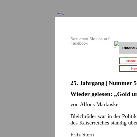
Anzeige
Besuchen Sie uns auf
Facebook
Editorial 
eBook-
New
25. Jahrgang | Nummer 5 
Wieder gelesen: „Gold u
von Alfons Markuske
Bleichröder war in der Politik
des Kaiserreiches ständig über
Fritz Stern