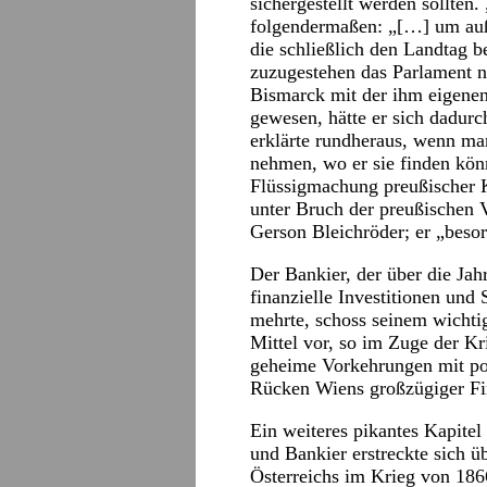
sichergestellt werden sollten
folgendermaßen: „[…] um auß
die schließlich den Landtag 
zuzugestehen das Parlament n
Bismarck mit der ihm eigenen
gewesen, hätte er sich dadur
erklärte rundheraus, wenn man
nehmen, wo er sie finden könn
Flüssigmachung preußischer K
unter Bruch der preußischen 
Gerson Bleichröder; er „besor
Der Bankier, der über die Ja
finanzielle Investitionen und 
mehrte, schoss seinem wichti
Mittel vor, so im Zuge der Kr
geheime Vorkehrungen mit po
Rücken Wiens großzügiger Fi
Ein weiteres pikantes Kapit
und Bankier erstreckte sich ü
Österreichs im Krieg von 186