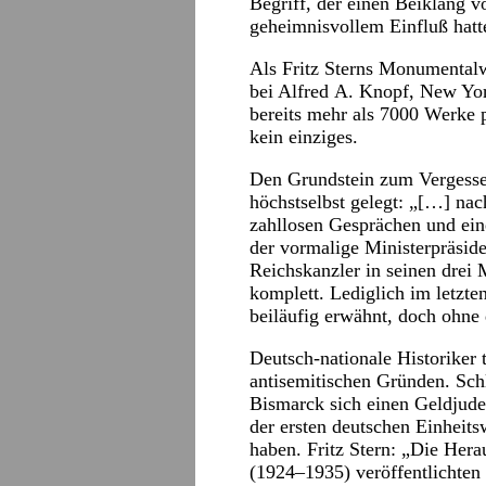
Begriff, der einen Beiklang
geheimnisvollem Einfluß hatt
Als Fritz Sterns Monumental
bei Alfred A. Knopf, New Yor
bereits mehr als 7000 Werke 
kein einziges.
Den Grundstein zum Vergesse
höchstselbst gelegt: „[…] na
zahllosen Gesprächen und ei
der vormalige Ministerpräside
Reichskanzler in seinen drei
komplett. Lediglich im letzte
beiläufig erwähnt, doch ohne
Deutsch-nationale Historiker 
antisemitischen Gründen. Sch
Bismarck sich einen Geldjuden
der ersten deutschen Einheits
haben. Fritz Stern: „Die He
(1924–1935) veröffentlichten