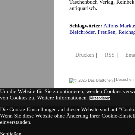
Taschenbuch Verlag, Reinbek
antiquarisch.
Schlagwörter:
Alfons Marku
Bleichröder
,
Preußen
,
Reichs
Drucken
|
RSS
|
Ema
|
Besuchen 
Um die Website für Sie zu optimieren, werden Cookies verw
von Cookies zu.
Weitere Informationen.
Akzeptieren
Die Cookie-Einstellungen auf dieser Website sind auf "Cookie
Wenn Sie diese Website ohne Änderung Ihrer Cookie-Einstell
einverstanden.
Schließen