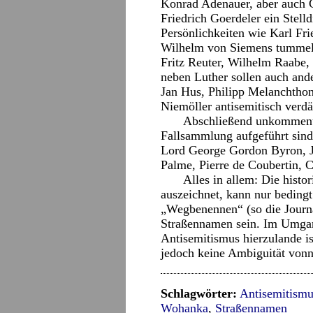
Konrad Adenauer, aber auch 
Friedrich Goerdeler ein Stel
Persönlichkeiten wie Karl Fri
Wilhelm von Siemens tummeln
Fritz Reuter, Wilhelm Raabe
neben Luther sollen auch ande
Jan Hus, Philipp Melanchtho
Niemöller antisemitisch verdä
Abschließend unkommentie
Fallsammlung aufgeführt sind:
Lord George Gordon Byron, J
Palme, Pierre de Coubertin, 
Alles in allem: Die histo
auszeichnet, kann nur beding
„Wegbenennen“ (so die Journal
Straßennamen sein. Im Umgan
Antisemitismus hierzulande is
jedoch keine Ambiguität vonn
Schlagwörter:
Antisemitismu
Wohanka
,
Straßennamen