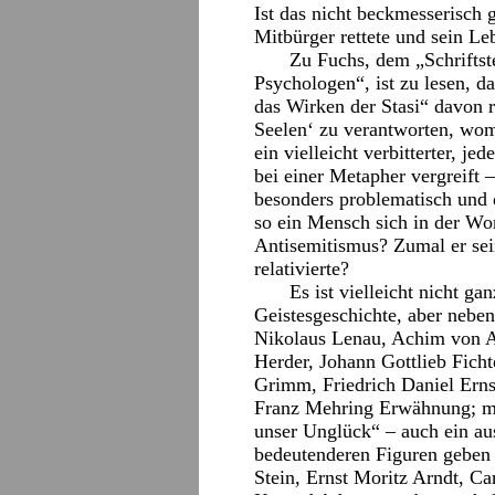
Ist das nicht beckmesserisch
Mitbürger rettete und sein Le
Zu Fuchs, dem „Schriftst
Psychologen“, ist zu lesen, d
das Wirken der Stasi“ davon r
Seelen‘ zu verantworten, womi
ein vielleicht verbitterter, je
bei einer Metapher vergreift 
besonders problematisch und d
so ein Mensch sich in der Wor
Antisemitismus? Zumal er se
relativierte?
Es ist vielleicht nicht g
Geistesgeschichte, aber nebe
Nikolaus Lenau, Achim von A
Herder, Johann Gottlieb Fich
Grimm, Friedrich Daniel Erns
Franz Mehring Erwähnung; mit
unser Unglück“ – auch ein au
bedeutenderen Figuren geben 
Stein, Ernst Moritz Arndt, Ca