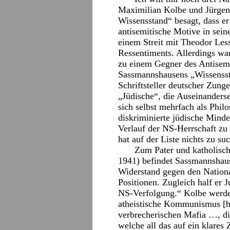
Maximilian Kolbe und Jürgen
Wissensstand“ besagt, dass er
antisemitische Motive in sein
einem Streit mit Theodor Less
Ressentiments. Allerdings wan
zu einem Gegner des Antisem
Sassmannshausens „Wissenssta
Schriftsteller deutscher Zung
„Jüdische“, die Auseinanderse
sich selbst mehrfach als Phil
diskriminierte jüdische Minde
Verlauf der NS-Herrschaft zu
hat auf der Liste nichts zu su
Zum Pater und katholisc
1941) befindet Sassmannshaus
Widerstand gegen den National
Positionen. Zugleich half er 
NS-Verfolgung.“ Kolbe werde
atheistische Kommunismus [h
verbrecherischen Mafia …, di
welche all das auf ein klares Z