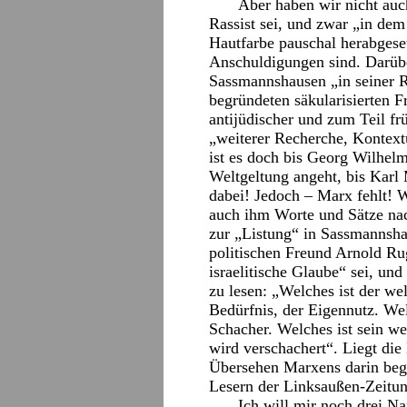
Aber haben wir nicht auc
Rassist sei, und zwar „in dem
Hautfarbe pauschal herabgese
Anschuldigungen sind. Darübe
Sassmannshausen „in seiner R
begründeten säkularisierten F
antijüdischer und zum Teil fr
„weiterer Recherche, Kontextu
ist es doch bis Georg Wilhel
Weltgeltung angeht, bis Karl 
dabei! Jedoch – Marx fehlt! 
auch ihm Worte und Sätze nac
zur „Listung“ in Sassmannsha
politischen Freund Arnold Ru
israelitische Glaube“ sei, un
zu lesen: „Welches ist der w
Bedürfnis, der Eigennutz. Wel
Schacher. Welches ist sein we
wird verschachert“. Liegt die
Übersehen Marxens darin beg
Lesern der Linksaußen-Zeitu
Ich will mir noch drei N