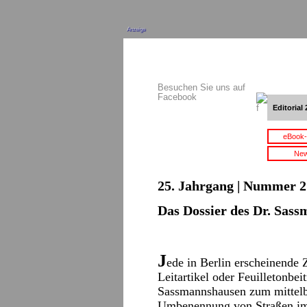
Anzeige
Besuchen Sie uns auf
Facebook
Editorial 
eBook-
New
25. Jahrgang | Nummer 2 
Das Dossier des Dr. Sas
J
ede in Berlin erscheinende Z
Leitartikel oder Feuilletonbei
Sassmannshausen zum mittelb
Umbenennung von Straßen im 