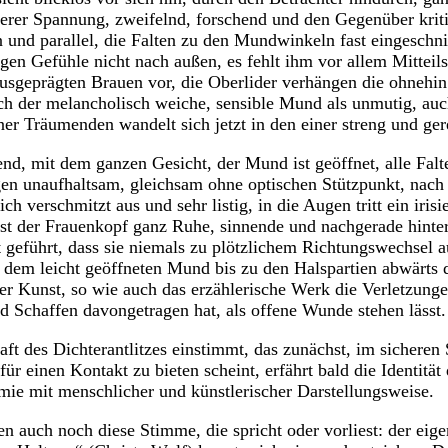
nerer Spannung, zweifelnd, forschend und den Gegenüber krit
 und parallel, die Falten zu den Mundwinkeln fast eingeschni
ngen Gefühle nicht nach außen, es fehlt ihm vor allem Mitteil
 ausgeprägten Brauen vor, die Oberlider verhängen die ohnehi
ch der melancholisch weiche, sensible Mund als unmutig, auch
er Träumenden wandelt sich jetzt in den einer streng und ger
end, mit dem ganzen Gesicht, der Mund ist geöffnet, alle Falt
en unaufhaltsam, gleichsam ohne optischen Stützpunkt, nach 
lich verschmitzt aus und sehr listig, in die Augen tritt ein iri
t der Frauenkopf ganz Ruhe, sinnende und nachgerade hinter
ft geführt, dass sie niemals zu plötzlichem Richtungswechsel 
 dem leicht geöffneten Mund bis zu den Halspartien abwärts 
r Kunst, so wie auch das erzählerische Werk die Verletzunge
 Schaffen davongetragen hat, als offene Wunde stehen lässt.
ft des Dichterantlitzes einstimmt, das zunächst, im sicheren 
ür einen Kontakt zu bieten scheint, erfährt bald die Identität
ie mit menschlicher und künstlerischer Darstellungsweise.
n auch noch diese Stimme, die spricht oder vorliest: der eige