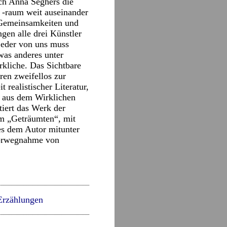
ch Anna Seghers die
 -raum weit auseinander
e Gemeinsamkeiten und
ngen alle drei Künstler
„jeder von uns muss
twas anderes unter
rkliche. Das Sichtbare
ren zweifellos zur
 realistischer Literatur,
g aus dem Wirklichen
tiert das Werk der
em „Geträumten“, mit
es dem Autor mitunter
 Vorwegnahme von
rzählungen