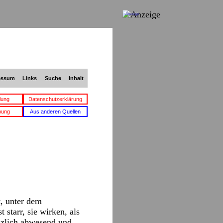
Anzeige
essum
Links
Suche
Inhalt
lung
Datenschutzerklärung
bung
Aus anderen Quellen
t, unter dem
 starr, sie wirken, als
änzlich abwesend und