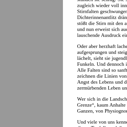
zugleich wieder voll in
Stirnfalten geschwungen
Dichterinnenantlitz drä
stößt die Stirn mit den
und nun erweist sich au
lauschende Ausdruck ein
Oder aber herzhaft lach
aufgesprungen und steig
lächelt, sieht sie jugend
Funkeln. Und dennoch is
Alle Falten sind so san
zeichnen die Linien von
Angst des Lebens und de
zermürbenden Leben und
Wer sich in die Landscha
Grenze“, kaum Anhalte f
Ganzen, von Physiognom
Und viele von uns kenne