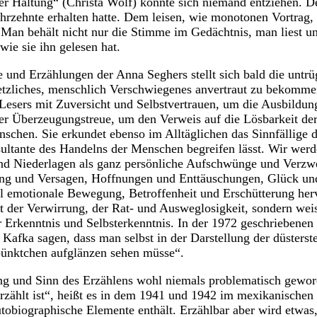
ser Haltung“ (Christa Wolf) konnte sich niemand entziehen. 
ahrzehnte erhalten hatte. Dem leisen, wie monotonen Vortrag,
 Man behält nicht nur die Stimme im Gedächtnis, man liest un
wie sie ihn gelesen hat.
nd Erzählungen der Anna Seghers stellt sich bald die untrüg
etzliches, menschlich Verschwiegenes anvertraut zu bekommen
Lesers mit Zuversicht und Selbstvertrauen, um die Ausbildun
cher Überzeugungstreue, um den Verweis auf die Lösbarkeit de
chen. Sie erkundet ebenso im Alltäglichen das Sinnfällige d
ultante des Handelns der Menschen begreifen lässt. Wir wer
und Niederlagen als ganz persönliche Aufschwünge und Verzw
ng und Versagen, Hoffnungen und Enttäuschungen, Glück un
ll emotionale Bewegung, Betroffenheit und Erschütterung herv
ht der Verwirrung, der Rat- und Ausweglosigkeit, sondern wei
 Erkenntnis und Selbsterkenntnis. In der 1972 geschriebenen
Kafka sagen, dass man selbst in der Darstellung der düsterst
pünktchen aufglänzen sehen müsse“.
ng und Sinn des Erzählens wohl niemals problematisch gewo
erzählt ist“, heißt es in dem 1941 und 1942 im mexikanischen
tobiographische Elemente enthält. Erzählbar aber wird etwas