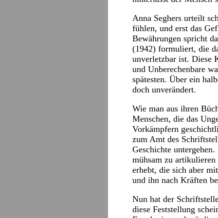
Anna Seghers urteilt sch
fühlen, und erst das G
Bewährungen spricht das
(1942) formuliert, die 
unverletzbar ist. Diese 
und Unberechenbare wach
spätesten. Über ein hal
doch unverändert.
Wie man aus ihren Büch
Menschen, die das Unge
Vorkämpfern geschichtl
zum Amt des Schriftstel
Geschichte untergehen. 
mühsam zu artikulieren 
erhebt, die sich aber m
und ihn nach Kräften be
Nun hat der Schriftstel
diese Feststellung sche