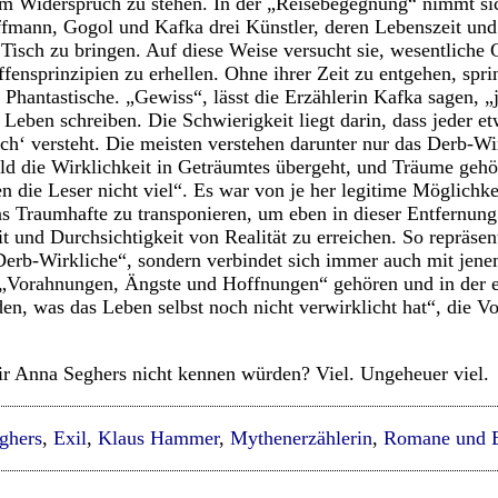
 Widerspruch zu stehen. In der „Reisebegegnung“ nimmt si
ffmann, Gogol und Kafka drei Künstler, deren Lebenszeit und
n Tisch zu bringen. Auf diese Weise versucht sie, wesentlich
fensprinzipien zu erhellen. Ohne ihrer Zeit zu entgehen, spri
s Phantastische. „Gewiss“, lässt die Erzählerin Kafka sagen, 
 Leben schreiben. Die Schwierigkeit liegt darin, dass jeder e
ich‘ versteht. Die meisten verstehen darunter nur das Derb-Wi
ld die Wirklichkeit in Geträumtes übergeht, und Träume gehö
 die Leser nicht viel“. Es war von je her legitime Möglichkeit
ns Traumhafte zu transponieren, um eben in dieser Entfernun
t und Durchsichtigkeit von Realität zu erreichen. So repräsen
„Derb-Wirkliche“, sondern verbindet sich immer auch mit jen
h „Vorahnungen, Ängste und Hoffnungen“ gehören und in der 
nden, was das Leben selbst noch nicht verwirklicht hat“, die
ir Anna Seghers nicht kennen würden? Viel. Ungeheuer viel.
ghers
,
Exil
,
Klaus Hammer
,
Mythenerzählerin
,
Romane und E