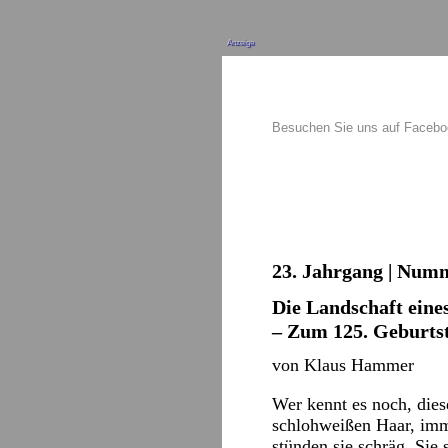
Anzeige
Besuchen Sie uns auf Faceb
23. Jahrgang | Numm
Die Landschaft eine
– Zum 125. Geburts
von Klaus Hammer
Wer kennt es noch, dies
schlohweißen Haar, immer
stünden sie schräg. Sie 