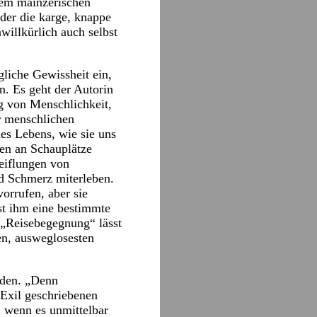
Dem mainzerischen
 der die karge, knappe
willkürlich auch selbst
liche Gewissheit ein,
. Es geht der Autorin
g von Menschlichkeit,
r menschlichen
es Lebens, wie sie uns
den an Schauplätze
eiflungen von
d Schmerz miterleben.
orrufen, aber sie
st ihm eine bestimmte
 „Reisebegegnung“ lässt
en, ausweglosesten
rden. „Denn
 Exil geschriebenen
, wenn es unmittelbar