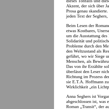
dieses Tonfalls und die
Akzent, der sich über J
Prosa genau skandierte.
jeden Text der Seghers, 
Beim Lesen der Romane u
etwas Kostbares, Uners
um die Ausstattung des 
Solidarität und politis
Probleme durch den Mens
den Weltzustand als Res
geführt, wo wir Siege 
Menschen, als Bewähru
Das von ihr Erzählte so
überlässt den Leser nic
Richtung im Prozess der
sie E.T.A. Hoffmann zu 
Wirklichkeit „ein Licht
Anna Seghers ist Vorga
abgeschlossen ist, was 
Roman „Transit“, der au