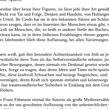
einbar über keine ihrer Figuren, sie lässt jede ihrer Art gem
eflecht von Tat und Folge, Denken und Handeln, von Haltunge
 Urteil. Ihr Credo hat sie in den bekannten Sätzen am Schlu
davon zeugen, dass es im Innersten des Menschen etwas gibt, 
Kraft im Menschen, die, so heißt es anderer Stelle des Buches
sen kann, ist in ihren frühesten Erzählungen ebenso gegenw
bes Jahrhundert blieb diese Auffassung, bei allen Variierunge
ern weiß, galt ihre besondere Aufmerksamkeit von früh an j
wöhnliche ihres Tuns als das Selbstverständliche nehmen, j
icher Bewegungen, denen niemals ein Denkmal gesetzt wurde. 
lers, Sorge zu tragen, dass deren Ideen und Taten nicht spurl
Sie, diese kraftvoll Schwachen und besiegt Siegreichen, sind
vermögen, deren Kraft sich spontan entfaltet und keinesweg
it fast traumwandlerischer Sicherheit in Einklang mit dem Ges
fördern.
ler Franz Fühmann einmal die Autorin als große Mythenerzähl
int zu der uns gewohnten Auffassung von der unbestechlichen 