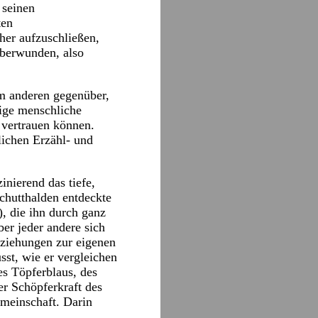
 seinen
ten
her aufzuschließen,
überwunden, also
em anderen gegenüber,
dige menschliche
 vertrauen können.
tlichen Erzähl- und
inierend das tiefe,
Schutthalden entdeckte
), die ihn durch ganz
er jeder andere sich
eziehungen zur eigenen
st, wie er vergleichen
es Töpferblaus, des
er Schöpferkraft des
emeinschaft. Darin