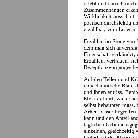
erlebt und danach noch 
Zusammenhängen erkannt
Wirklichkeitsausschnit
poetisch durchsichtig u
erzählbar, vom Leser in
Erzählen im Sinne von S
dem man sich anvertraut
Eigenschaft verkündet, 
Erzählen, vertrauen, sic
Rezeptionsvorganges be
Auf den Tellern und Krü
unnachahmliche Blau, da
und ihnen entriss. Beni
Mexiko führt, wie er se
selbst behaupten muss. 
Arbeit besser begreife
kann und den Anteil and
täglichen Gebrauchsgege
einzelnen, gleichzeitig 
hinterlässt der Mensch 