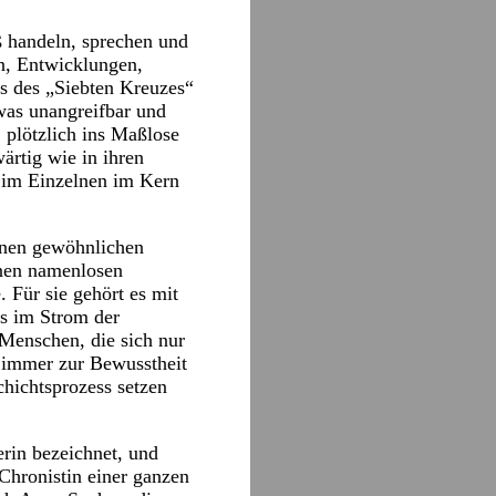
äß handeln, sprechen und
n, Entwicklungen,
ss des „Siebten Kreuzes“
was unangreifbar und
, plötzlich ins Maßlose
ärtig wie in ihren
n im Einzelnen im Kern
enen gewöhnlichen
enen namenlosen
Für sie gehört es mit
os im Strom der
 Menschen, die sich nur
s immer zur Bewusstheit
chichtsprozess setzen
erin bezeichnet, und
Chronistin einer ganzen