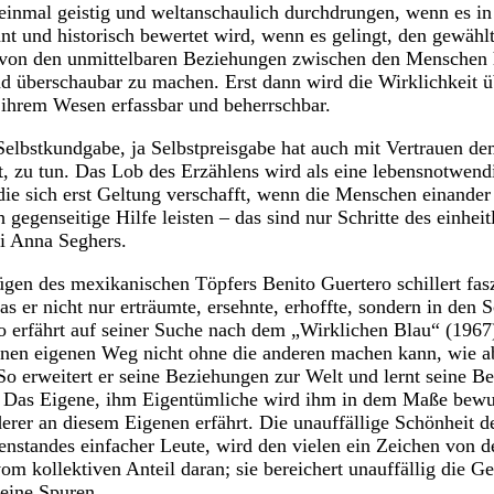
einmal geistig und weltanschaulich durchdrungen, wenn es in
 und historisch bewertet wird, wenn es gelingt, den gewähl
t von den unmittelbaren Beziehungen zwischen den Menschen 
nd überschaubar zu machen. Erst dann wird die Wirklichkeit 
 ihrem Wesen erfassbar und beherrschbar.
elbstkundgabe, ja Selbstpreisgabe hat auch mit Vertrauen d
, zu tun. Das Lob des Erzählens wird als eine lebensnotwen
die sich erst Geltung verschafft, wenn die Menschen einander
h gegenseitige Hilfe leisten – das sind nur Schritte des einhei
i Anna Seghers.
gen des mexikanischen Töpfers Benito Guertero schillert fasz
s er nicht nur erträumte, ersehnte, erhoffte, sondern in den 
to erfährt auf seiner Suche nach dem „Wirklichen Blau“ (1967
inen eigenen Weg nicht ohne die anderen machen kann, wie ab
So erweitert er seine Beziehungen zur Welt und lernt seine B
n. Das Eigene, ihm Eigentümliche wird ihm in dem Maße bewus
erer an diesem Eigenen erfährt. Die unauffällige Schönheit d
nstandes einfacher Leute, wird den vielen ein Zeichen von d
vom kollektiven Anteil daran; sie bereichert unauffällig die G
seine Spuren.