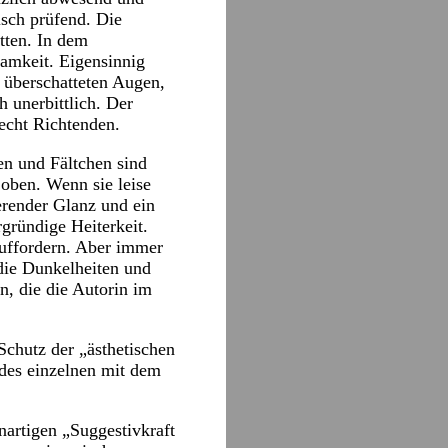
isch prüfend. Die
tten. In dem
samkeit. Eigensinnig
n überschatteten Augen,
 unerbittlich. Der
echt Richtenden.
en und Fältchen sind
oben. Wenn sie leise
sierender Glanz und ein
gründige Heiterkeit.
auffordern. Aber immer
die Dunkelheiten und
n, die die Autorin im
Schutz der „ästhetischen
 des einzelnen mit dem
nartigen „Suggestivkraft