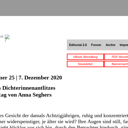
ook
Editorial 2.0
Forum
Archiv
Impr
eBook-Bestellung
PDF-Bestel
Newsletter
Bannerwer
er 25 | 7. Dezember 2020
s Dichterinnenantlitzes
tag von Anna Seghers
es Gesicht der damals Achtzigjährigen, ruhig und konzentrier
 widerspenstiger, je älter sie wird? Ihre Augen sind still, fast
sieht blicklos vor sich hin, durch den Betrachter hindurch, g