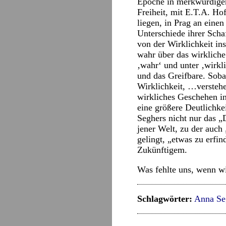
Epoche in merkwürdigem
Freiheit, mit E.T.A. Ho
liegen, in Prag an eine
Unterschiede ihrer Schaf
von der Wirklichkeit in
wahr über das wirkliche
‚wahr‘ und unter ‚wirkl
und das Greifbare. Soba
Wirklichkeit, …verstehen
wirkliches Geschehen i
eine größere Deutlichkei
Seghers nicht nur das 
jener Welt, zu der auc
gelingt, „etwas zu erfi
Zukünftigem.
Was fehlte uns, wenn w
Schlagwörter:
Anna Se