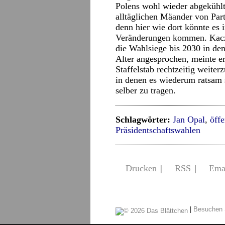
Polens wohl wieder abgekühlt
alltäglichen Mäander von Parte
denn hier wie dort könnte e
Veränderungen kommen. Kaczy
die Wahlsiege bis 2030 in de
Alter angesprochen, meinte er
Staffelstab rechtzeitig weite
in denen es wiederum ratsam 
selber zu tragen.
Schlagwörter:
Jan Opal
,
öffe
Präsidentschaftswahlen
Drucken
|
RSS
|
Ema
|
Besuchen 