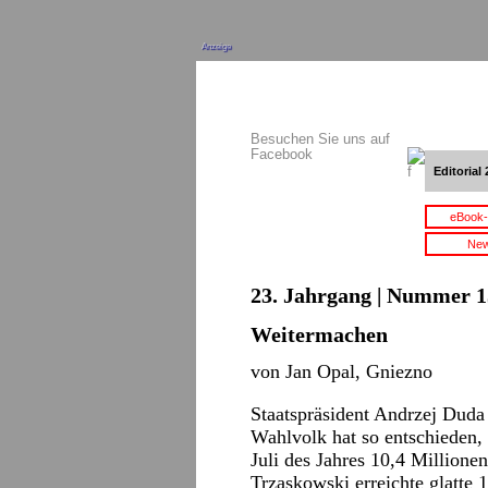
Anzeige
Besuchen Sie uns auf
Facebook
Editorial 
eBook-
New
23. Jahrgang | Nummer 15
Weitermachen
von Jan Opal, Gniezno
Staatspräsident Andrzej Duda 
Wahlvolk hat so entschieden,
Juli des Jahres 10,4 Millione
Trzaskowski erreichte glatte 