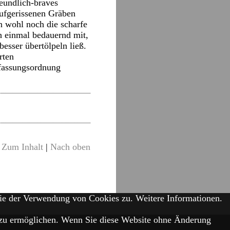
reundlich-braves
aufgerissenen Gräben
n wohl noch die scharfe
ch einmal bedauernd mit,
esser übertölpeln ließ.
rten
rfassungsordnung
Zum Inhalt
|
Nach oben
Sie der Verwendung von Cookies zu.
Weitere Informationen.
is zu ermöglichen. Wenn Sie diese Website ohne Änderung