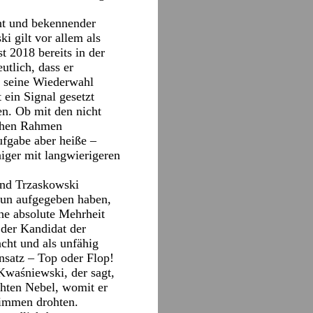
nt und bekennender
i gilt vor allem als
t 2018 bereits in der
utlich, dass er
m seine Wiederwahl
 ein Signal gesetzt
n. Ob mit den nicht
ichen Rahmen
ufgabe aber heiße –
iger mit langwierigeren
und Trzaskowski
nun aufgegeben haben,
he absolute Mehrheit
der Kandidat der
cht und als unfähig
nsatz – Top oder Flop!
 Kwaśniewski, der sagt,
chten Nebel, womit er
wimmen drohten.