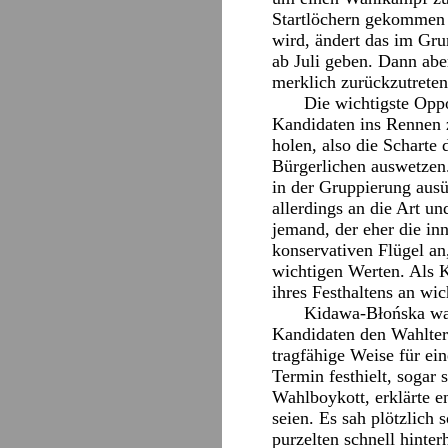
Startlöchern gekommen 
wird, ändert das im Gru
ab Juli geben. Dann abe
merklich zurückzutreten
Die wichtigste Oppo
Kandidaten ins Rennen 
holen, also die Scharte 
Bürgerlichen auswetzen.
in der Gruppierung ausü
allerdings an die Art 
jemand, der eher die in
konservativen Flügel an
wichtigen Werten. Als 
ihres Festhaltens an wi
Kidawa-Błońska war 
Kandidaten den Wahlterm
tragfähige Weise für ei
Termin festhielt, sogar 
Wahlboykott, erklärte e
seien. Es sah plötzlich
purzelten schnell hinte