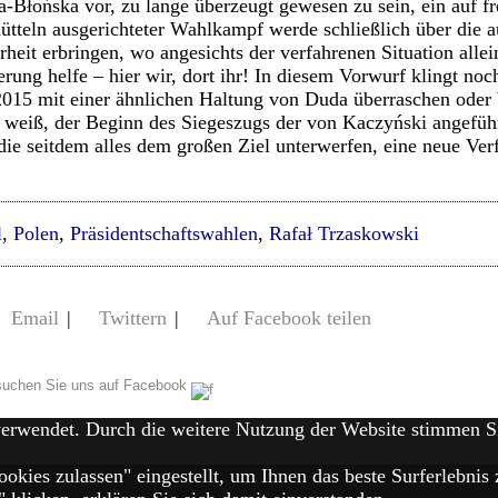
-Błońska vor, zu lange überzeugt gewesen zu sein, ein auf f
tteln ausgerichteter Wahlkampf werde schließlich über die 
heit erbringen, wo angesichts der verfahrenen Situation allei
erung helfe – hier wir, dort ihr! In diesem Vorwurf klingt no
15 mit einer ähnlichen Haltung von Duda überraschen oder b
 weiß, der Beginn des Siegeszugs der von Kaczyński angefüh
die seitdem alles dem großen Ziel unterwerfen, eine neue Ve
l
,
Polen
,
Präsidentschaftswahlen
,
Rafał Trzaskowski
Email
|
Twittern
|
Auf Facebook teilen
uchen Sie uns auf Facebook
verwendet. Durch die weitere Nutzung der Website stimmen 
ookies zulassen" eingestellt, um Ihnen das beste Surferlebn