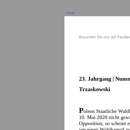
Anzeige
Besuchen Sie uns auf Faceb
23. Jahrgang | Numm
Trzaskowski
P
olens Staatliche Wahl
10. Mai 2020 nicht gew
Opposition, so scheint e
um einen Wahlkampf zu e