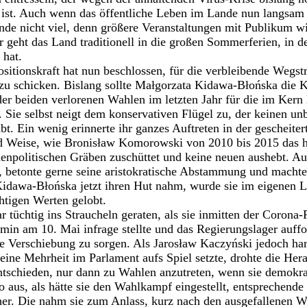
ist. Auch wenn das öffentliche Leben im Lande nun langsam
nde nicht viel, denn größere Veranstaltungen mit Publikum wi
r geht das Land traditionell in die großen Sommerferien, in d
 hat.
sitionskraft hat nun beschlossen, für die verbleibende Wegst
zu schicken. Bislang sollte Małgorzata Kidawa-Błońska die 
der beiden verlorenen Wahlen im letzten Jahr für die im Kern l
 Sie selbst neigt dem konservativen Flügel zu, der keinen unb
bt. Ein wenig erinnerte ihr ganzes Auftreten in der gescheit
und Weise, wie Bronisław Komorowski von 2010 bis 2015 das h
nenpolitischen Gräben zuschüttet und keine neuen aushebt. A
, betonte gerne seine aristokratische Abstammung und macht
Kidawa-Błońska jetzt ihren Hut nahm, wurde sie im eigenen 
chtigen Werten gelobt.
tüchtig ins Straucheln geraten, als sie inmitten der Corona-P
in am 10. Mai infrage stellte und das Regierungslager auffor
ne Verschiebung zu sorgen. Als Jarosław Kaczyński jedoch ha
seine Mehrheit im Parlament aufs Spiel setzte, drohte die Her
ntschieden, nur dann zu Wahlen anzutreten, wenn sie demokrat
 so aus, als hätte sie den Wahlkampf eingestellt, entsprechend
rher. Die nahm sie zum Anlass, kurz nach den ausgefallenen 