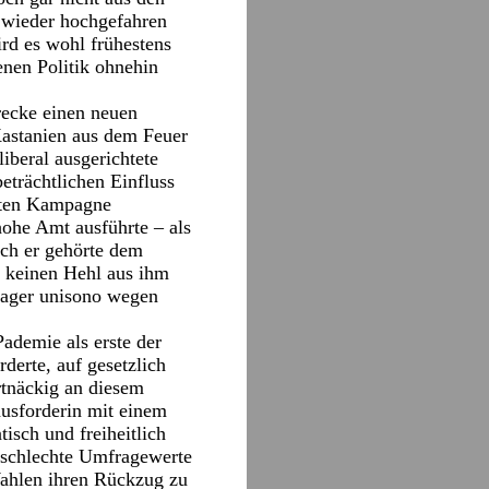
 wieder hochgefahren
rd es wohl frühestens
enen Politik ohnehin
recke einen neuen
Kastanien aus dem Feuer
iberal ausgerichtete
eträchtlichen Einfluss
erten Kampagne
ohe Amt ausführte – als
uch er gehörte dem
e keinen Hehl aus ihm
Lager unisono wegen
ademie als erste der
derte, auf gesetzlich
rtnäckig an diesem
ausforderin mit einem
isch und freiheitlich
e schlechte Umfragewerte
Wahlen ihren Rückzug zu