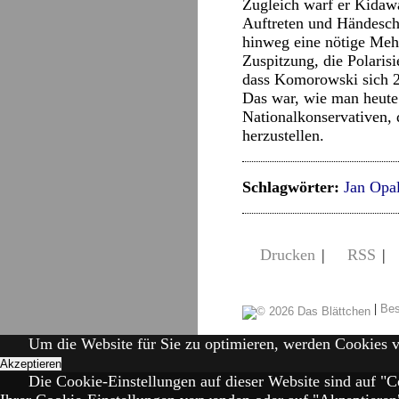
Zugleich warf er Kidawa
Auftreten und Händeschü
hinweg eine nötige Mehr
Zuspitzung, die Polarisi
dass Komorowski sich 20
Das war, wie man heute
Nationalkonservativen, 
herzustellen.
Schlagwörter:
Jan Opa
Drucken
|
RSS
|
|
Bes
Um die Website für Sie zu optimieren, werden Cookies 
Akzeptieren
Die Cookie-Einstellungen auf dieser Website sind auf "C