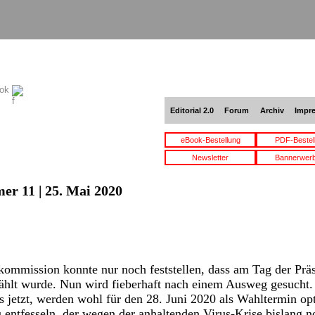
ook
Editorial 2.0
Forum
Archiv
Impr
eBook-Bestellung
PDF-Bestel
Newsletter
Bannerwer
er 11 | 25. Mai 2020
kommission konnte nur noch feststellen, dass am Tag der Prä
ählt wurde. Nun wird fieberhaft nach einem Ausweg gesucht.
s jetzt, werden wohl für den 28. Juni 2020 als Wahltermin opt
ntfesseln, der wegen der anhaltenden Virus-Krise bislang no