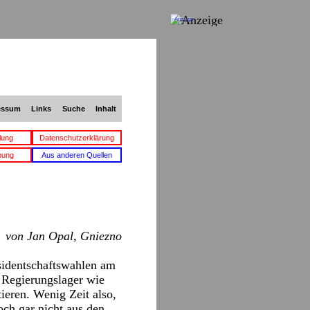
Anzeige
essum
Links
Suche
Inhalt
lung
Datenschutzerklärung
bung
Aus anderen Quellen
von Jan Opal, Gniezno
sidentschaftswahlen am
 Regierungslager wie
ieren. Wenig Zeit also,
ch gar nicht aus den