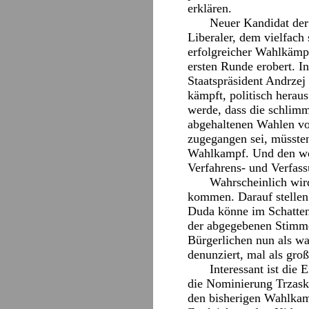
erklären.
Neuer Kandidat der
Liberaler, dem vielfach 
erfolgreicher Wahlkämpf
ersten Runde erobert. I
Staatspräsident Andrze
kämpft, politisch herau
werde, dass die schlim
abgehaltenen Wahlen vo
zugegangen sei, müssten
Wahlkampf. Und den woll
Verfahrens- und Verfass
Wahrscheinlich wir
kommen. Darauf stellen 
Duda könne im Schatten 
der abgegebenen Stimme
Bürgerlichen nun als wa
denunziert, mal als gro
Interessant ist die
die Nominierung Trzasko
den bisherigen Wahlkam