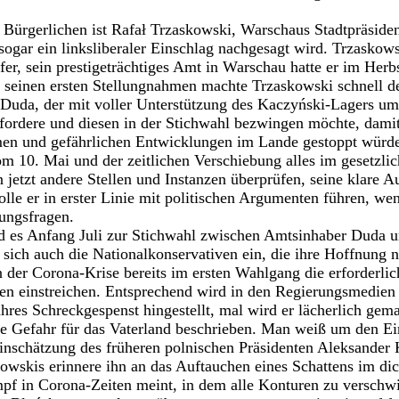
 Bürgerlichen ist Rafał Trzaskowski, Warschaus Stadtpräside
sogar ein linksliberaler Einschlag nachgesagt wird. Trzaskowsk
er, sein prestigeträchtiges Amt in Warschau hatte er im Herbs
n seinen ersten Stellungnahmen machte Trzaskowski schnell de
j Duda, der mit voller Unterstützung des Kaczyński-Lagers u
sfordere und diesen in der Stichwahl bezwingen möchte, damit
men und gefährlichen Entwicklungen im Lande gestoppt würde
m 10. Mai und der zeitlichen Verschiebung alles im gesetzl
 jetzt andere Stellen und Instanzen überprüfen, seine klare A
e er in erster Linie mit politischen Argumenten führen, wen
ungsfragen.
d es Anfang Juli zur Stichwahl zwischen Amtsinhaber Duda 
sich auch die Nationalkonservativen ein, die ihre Hoffnung 
der Corona-Krise bereits im ersten Wahlgang die erforderlic
n einstreichen. Entsprechend wird in den Regierungsmedien 
hres Schreckgespenst hingestellt, mal wird er lächerlich gema
ße Gefahr für das Vaterland beschrieben. Man weiß um den Ei
 Einschätzung des früheren polnischen Präsidenten Aleksander
wskis erinnere ihn an das Auftauchen eines Schattens im di
pf in Corona-Zeiten meint, in dem alle Konturen zu versch