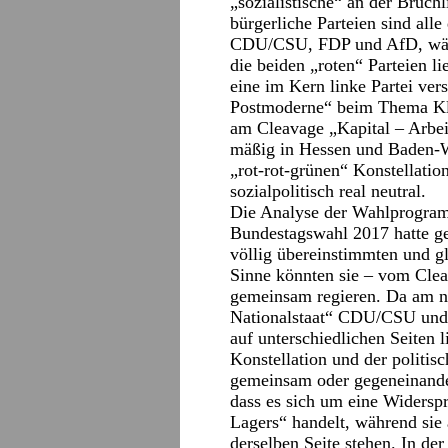
„sozialistische“ an der Bruchl
bürgerliche Parteien sind alle 
CDU/CSU, FDP und AfD, währ
die beiden „roten“ Parteien li
eine im Kern linke Partei ve
Postmoderne“ beim Thema Kli
am Cleavage „Kapital – Arbeit
mäßig in Hessen und Baden-Wü
„rot-rot-grünen“ Konstellation
sozialpolitisch real neutral.
Die Analyse der Wahlprogr
Bundestagswahl 2017 hatte gez
völlig übereinstimmten und g
Sinne könnten sie – vom Clea
gemeinsam regieren. Da am n
Nationalstaat“ CDU/CSU und 
auf unterschiedlichen Seiten l
Konstellation und der politis
gemeinsam oder gegeneinander
dass es sich um eine Widerspr
Lagers“ handelt, während sie 
derselben Seite stehen. In de