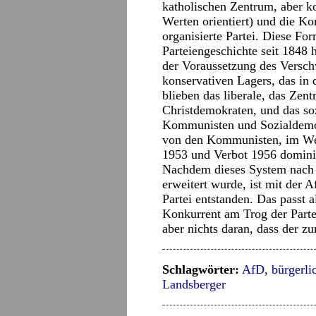
katholischen Zentrum, aber kon
Werten orientiert) und die K
organisierte Partei. Diese Fo
Parteiengeschichte seit 1848 
der Voraussetzung des Versch
konservativen Lagers, das in 
blieben das liberale, das Zent
Christdemokraten, und das soz
Kommunisten und Sozialdemok
von den Kommunisten, im We
1953 und Verbot 1956 domini
Nachdem dieses System nach
erweitert wurde, ist mit der A
Partei entstanden. Das passt a
Konkurrent am Trog der Partei
aber nichts daran, dass der z
Schlagwörter:
AfD
,
bürgerli
Landsberger