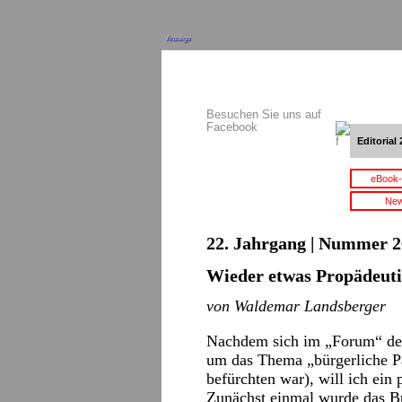
Anzeige
Besuchen Sie uns auf
Facebook
Editorial 
eBook-
New
22. Jahrgang | Nummer 2
Wieder etwas Propädeut
von Waldemar Landsberger
Nachdem sich im „Forum“ d
um das Thema „bürgerliche Par
befürchten war), will ich ein
Zunächst einmal wurde das Bü