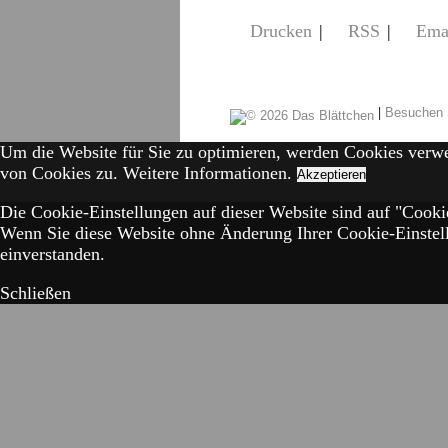
Drucken
|
RSS
|
Ema
|
Besuchen 
Um die Website für Sie zu optimieren, werden Cookies verw
von Cookies zu.
Weitere Informationen.
Akzeptieren
Die Cookie-Einstellungen auf dieser Website sind auf "Cookie
Wenn Sie diese Website ohne Änderung Ihrer Cookie-Einstell
einverstanden.
Schließen