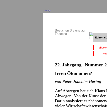
Anzeige
Besuchen Sie uns auf
Facebook
Editorial 
eBook-
New
22. Jahrgang | Nummer 2
Irren Ökonomen?
von Peter-Joachim Hering
Auf Abwegen hat sich Klaus M
Abwegen. Von der Kunst der Ö
Darin analysiert er phänomen
vieler Wirtschaftswissenschaf