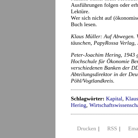
Ausführungen folgen oder erh
Lektüre.
Wer sich nicht auf (ökonomis
Buch lesen.
Klaus Müller: Auf Abwegen.
täuschen, PapyRossa Verlag, 
Peter-Joachim Hering, 1943 g
Hochschule für Ökonomie Berl
verschiedenen Banken der D
Abteilungsdirektor in der Deu
Pöhl/Vogtlandkreis.
Schlagwörter:
Kapital
,
Klaus
Hering
,
Wirtschaftswissenscha
Drucken
|
RSS
|
Ema