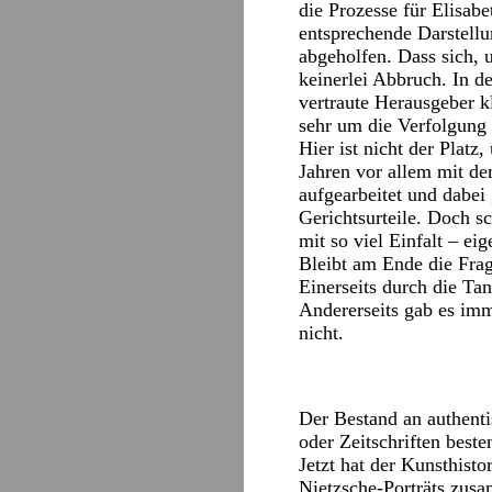
die Prozesse für Elisabe
entsprechende Darstell
abgeholfen. Dass sich, 
keinerlei Abbruch. In d
vertraute Herausgeber kl
sehr um die Verfolgung 
Hier ist nicht der Platz
Jahren vor allem mit de
aufgearbeitet und dabei
Gerichtsurteile. Doch s
mit so viel Einfalt – eig
Bleibt am Ende die Frag
Einerseits durch die Ta
Andererseits gab es imm
nicht.
Der Bestand an authenti
oder Zeitschriften best
Jetzt hat der Kunsthisto
Nietzsche-Porträts zusa