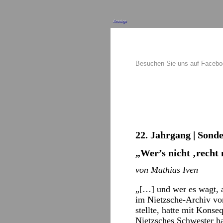
Anzeige
Besuchen Sie uns auf Faceb
22. Jahrgang | Sond
„Wer’s nicht ‚recht
von Mathias Iven
„[…] und wer es wagt, a
im Nietzsche-Archiv vor
stellte, hatte mit Kons
Nietzsches Schwester ha