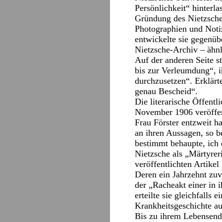
Persönlichkeit“ hinterl
Gründung des Nietzsche-
Photographien und Notiz
entwickelte sie gegenüb
Nietzsche-Archiv – ähnl
Auf der anderen Seite s
bis zur Verleumdung“, 
durchzusetzen“. Erklärt
genau Bescheid“.
Die literarische Öffentl
November 1906 veröffen
Frau Förster entzweit h
an ihren Aussagen, so 
bestimmt behaupte, ich 
Nietzsche als „Märtyrer
veröffentlichten Artike
Deren ein Jahrzehnt zuv
der „Racheakt einer in 
erteilte sie gleichfalls
Krankheitsgeschichte au
Bis zu ihrem Lebensend