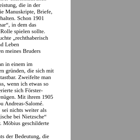
istung, die in der
ie Manuskripte, Briefe,
rhalten. Schon 1901
mar“, in dem das
olle spielen sollte.
uchte „rechthaberisch
nd Leben
ben meines Bruders
man in einem im
n gründen, die sich mit
tastbar. Zweifelte man
s, wenn ich etwas so
ierte sich Förster-
genügen. Mit ihrem 1905
Lou Andreas-Salomé.
sei nichts weiter als
gische bei Nietzsche“
r. Möbius geschilderte
ts der Bedeutung, die