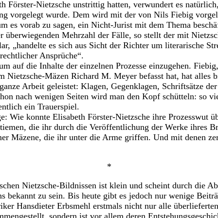
th Förster-Nietzsche unstrittig hatten, verwundert es natürlich
ung vorgelegt wurde. Dem wird mit der von Nils Fiebig vorge
um es vorab zu sagen, ein Nicht-Jurist mit dem Thema beschäft
er überwiegenden Mehrzahl der Fälle, so stellt der mit Nietzs
ar, „handelte es sich aus Sicht der Richter um literarische Str
rechtlicher Ansprüche“.
, um auf die Inhalte der einzelnen Prozesse einzugehen. Fiebig,
m Nietzsche-Mäzen Richard M. Meyer befasst hat, hat alles bis
 ganze Arbeit geleistet: Klagen, Gegenklagen, Schriftsätze de
chon nach wenigen Seiten wird man den Kopf schütteln: so vie
entlich ein Trauerspiel.
e: Wie konnte Elisabeth Förster-Nietzsche ihre Prozesswut ü
ntiemen, die ihr durch die Veröffentlichung der Werke ihres B
er Mäzene, die ihr unter die Arme griffen. Und mit denen zers
*
schen Nietzsche-Bildnissen ist klein und scheint durch die A
ens bekannt zu sein. Bis heute gibt es jedoch nur wenige Beit
riker Hansdieter Erbsmehl erstmals nicht nur alle überlieferte
mmengestellt, sondern ist vor allem deren Entstehungsgeschi