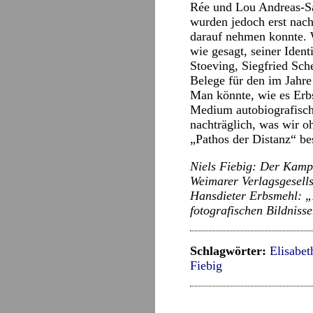
Rée und Lou Andreas-Sa
wurden jedoch erst nac
darauf nehmen konnte. W
wie gesagt, seiner Ident
Stoeving, Siegfried Sc
Belege für den im Jahre
Man könnte, wie es Erbsm
Medium autobiografische
nachträglich, was wir o
„Pathos der Distanz“ b
Niels Fiebig: Der Kampf
Weimarer Verlagsgesells
Hansdieter Erbsmehl: „
fotografischen Bildniss
Schlagwörter:
Elisabet
Fiebig