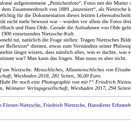
lomé aufgenommene „Peitschenfoto“, Fotos mit der Mutter o
h dem Zusammenbruch von 1889 „inszeniert“, als Nietzsche k
ichtig für die Dokumentation dieses letzten Lebensabschnitts
ität nicht mehr bewusst war – wurden vor allem die Fotos drei
hellbach und Hans Olde. Gerade die Aufnahmen von Olde gelte
 1900 einsetzenden Nietzsche-Kult.
ehl tut, natürlich die Frage stellen: Tragen Nietzsches Bildn
r Reflexion“ dienten, etwas zum Verständnis seiner Philosop
hnehin längst wissen, dass nämlich alles, was er dachte, was 
estimmt war? Man kann das fragen. Man muss es aber nicht.
 um Nietzsche. Menschliches, Allzumenschliches von Elisabet
chaft, Wiesbaden 2018, 281 Seiten, 36,00 Euro.
Habt Ihr noch eine Photographie von mir?“ Friedrich Nietzsc
en, Weimarer Verlagsgesellschaft, Wiesbaden 2017, 294 Seiten
h Förster-Nietzsche
,
Friedrich Nietzsche
,
Hansdieter Erbsmeh