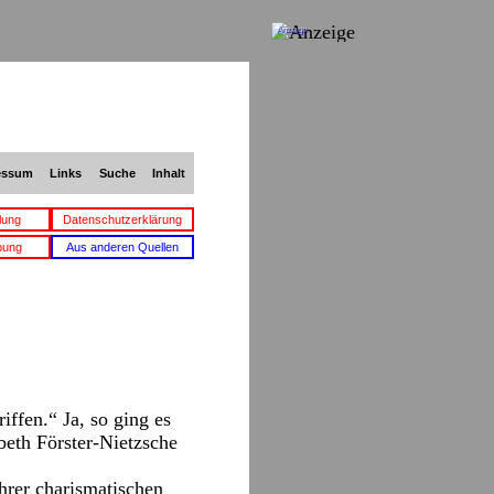
Anzeige
essum
Links
Suche
Inhalt
lung
Datenschutzerklärung
bung
Aus anderen Quellen
ffen.“ Ja, so ging es
beth Förster-Nietzsche
hrer charismatischen