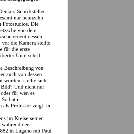
enker, Schriftsteller
gesamt nur neunzehn
n Fotostudios. Die
ietzsche von dem
zsche erneut dessen
 vor die Kamera stellte.
 für die erste
lierter Unterschrift
ine Beschreibung von
ber auch von dessen
t wurden, stellte sich
 Bild? Und nicht nur
 oder für wen es
 So hat er
als Professor zeigt, in
ns im Kreise seiner
e während der
1882 in Lugano mit Paul