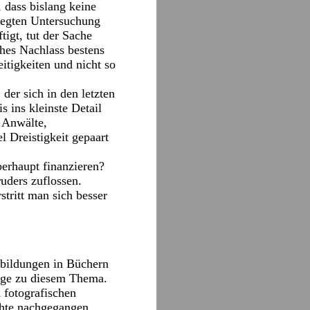
, dass bislang keine
legten Untersuchung
igt, tut der Sache
ches Nachlass bestens
eitigkeiten und nicht so
 der sich in den letzten
 ins kleinste Detail
r Anwälte,
l Dreistigkeit gepaart
berhaupt finanzieren?
ruders zuflossen.
tritt man sich besser
bbildungen in Büchern
räge zu diesem Thema.
n fotografischen
chte nachgegangen.