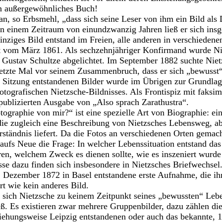
n außergewöhnliches Buch!
an, so Erbsmehl, „dass sich seine Leser von ihm ein Bild als D
In einem Zeitraum von einundzwanzig Jahren ließ er sich ins
inziges Bild entstand im Freien, alle anderen in verschiedene
rt vom März 1861. Als sechzehnjähriger Konfirmand wurde N
Gustav Schultze abgelichtet. Im September 1882 suchte Niet
letzte Mal vor seinem Zusammenbruch, dass er sich „bewusst“
er Sitzung entstandenen Bilder wurde im Übrigen zur Grundlage
otografischen Nietzsche-Bildnisses. Als Frontispiz mit faksimi
 publizierten Ausgabe von „Also sprach Zarathustra“.
tographie von mir?“ ist eine spezielle Art von Biographie: e
die zugleich eine Beschreibung von Nietzsches Lebensweg, a
rständnis liefert. Da die Fotos an verschiedenen Orten gemach
aufs Neue die Frage: In welcher Lebenssituation entstand das
ären, welchem Zweck es dienen sollte, wie es inszeniert wurde
se dazu finden sich insbesondere in Nietzsches Briefwechsel.
. Dezember 1872 in Basel entstandene erste Aufnahme, die ihn 
 wie kein anderes Bild.
 sich Nietzsche zu keinem Zeitpunkt seines „bewussten“ Lebe
ieß. Es existieren zwar mehrere Gruppenbilder, dazu zählen di
ziehungsweise Leipzig entstandenen oder auch das bekannte, 