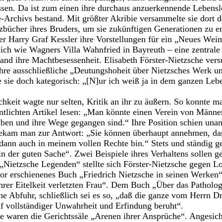
assen. Da ist zum einen ihre durchaus anzuerkennende Lebensle
Archivs bestand. Mit größter Akribie versammelte sie dort d
bücher ihres Bruders, um sie zukünftigen Generationen zu e
er Harry Graf Kessler ihre Vorstellungen für ein „Neues Wei
ich wie Wagners Villa Wahnfried in Bayreuth – eine zentrale R
tand ihre Machtbesessenheit. Elisabeth Förster-Nietzsche vers
ihre ausschließliche „Deutungshoheit über Nietzsches Werk u
e sie doch kategorisch: „[N]ur ich weiß ja in dem ganzen Le
ichkeit wagte nur selten, Kritik an ihr zu äußern. So konnte 
tlichten Artikel lesen: „Man könnte einen Verein von Männer
aben und ihre Wege gegangen sind.“ Ihre Position schien unan
bekam man zur Antwort: „Sie können überhaupt annehmen, das
dann auch in meinem vollen Rechte bin.“ Stets und ständig ger
in der guten Sache“. Zwei Beispiele ihres Verhaltens sollen 
l „Nietzsche Legenden“ stellte sich Förster-Nietzsche gegen 
or erschienenes Buch „Friedrich Nietzsche in seinen Werken“ 
ihrer Eitelkeit verletzten Frau“. Dem Buch „Über das Patholo
 eine Abfuhr, schließlich sei es so, „daß die ganze vom Herrn D
f vollständiger Unwahrheit und Erfindung beruht“.
e waren die Gerichtssäle „Arenen ihrer Ansprüche“. Angesich