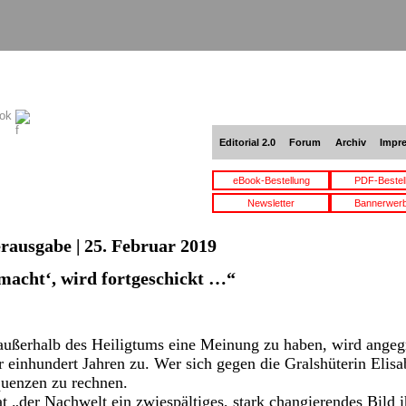
ook
Editorial 2.0
Forum
Archiv
Impr
eBook-Bestellung
PDF-Bestel
Newsletter
Bannerwer
erausgabe | 25. Februar 2019
 macht‘, wird fortgeschickt …“
ußerhalb des Heiligtums eine Meinung zu haben, wird angegri
 einhundert Jahren zu. Wer sich gegen die Gralshüterin Elisa
equenzen zu rechnen.
t „der Nachwelt ein zwiespältiges, stark changierendes Bild i