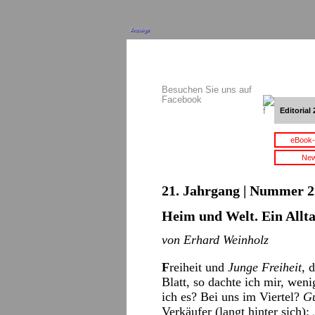
Anzeige
Besuchen Sie uns auf
Facebook
Editorial 
eBook-
New
21. Jahrgang | Nummer 22
Heim und Welt. Ein Allt
von Erhard Weinholz
F
reiheit und
Junge Freiheit
, 
Blatt, so dachte ich mir, wen
ich es? Bei uns im Viertel?
Gu
Verkäufer (langt hinter sich):