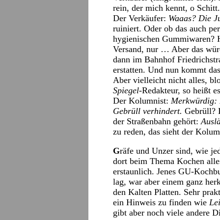
rein, der mich kennt, o Schitt
Der Verkäufer:
Waaas? Die Ju
ruiniert. Oder ob das auch per
hygienischen Gummiwaren? Hun
Versand, nur … Aber das würd
dann im Bahnhof Friedrichstr
erstatten. Und nun kommt das
Aber vielleicht nicht alles, b
Spiegel
-Redakteur, so heißt e
Der Kolumnist:
Merkwürdig: 
Gebrüll verhindert.
Gebrüll? D
der Straßenbahn gehört:
Auslä
zu reden, das sieht der Kolumn
G
räfe und Unzer sind, wie je
dort beim Thema Kochen alles
erstaunlich. Jenes GU-Kochbu
lag, war aber einem ganz he
den Kalten Platten. Sehr prak
ein Hinweis zu finden wie
Le
gibt aber noch viele andere D