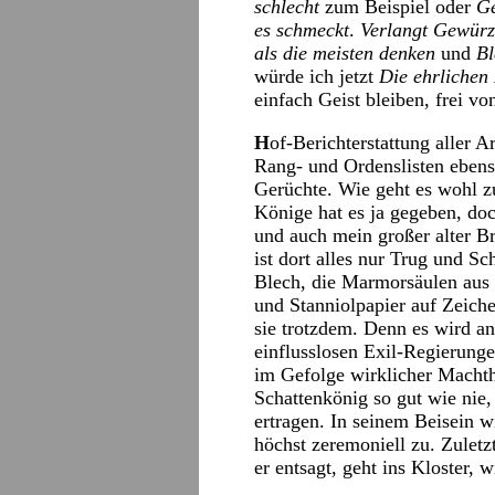
schlecht
zum Beispiel oder
Ge
es schmeckt
.
Verlangt Gewürze
als die meisten denken
und
Bl
würde ich jetzt
Die ehrlichen
einfach Geist bleiben, frei v
H
of-Berichterstattung aller Ar
Rang- und Ordenslisten ebens
Gerüchte. Wie geht es wohl z
Könige hat es ja gegeben, doc
und auch mein großer alter Br
ist dort alles nur Trug und S
Blech, die Marmorsäulen aus
und Stanniolpapier auf Zeich
sie trotzdem. Denn es wird a
einflusslosen Exil-Regierung
im Gefolge wirklicher Machtha
Schattenkönig so gut wie nie,
ertragen. In seinem Beisein wi
höchst zeremoniell zu. Zuletzt
er entsagt, geht ins Kloster, 