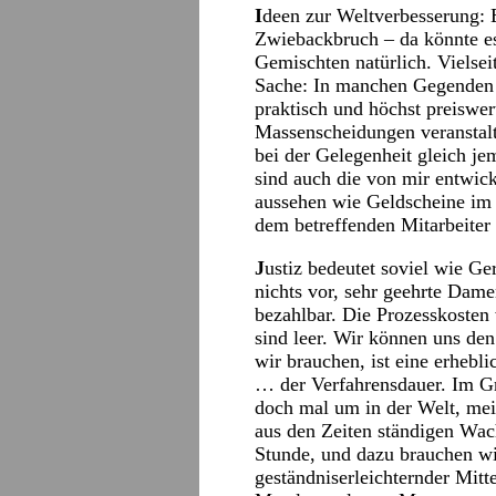
I
deen zur Weltverbesserung: E
Zwiebackbruch – da könnte es
Gemischten natürlich. Vielsei
Sache: In manchen Gegenden w
praktisch und höchst preiswert
Massenscheidungen veranstal
bei der Gelegenheit gleich je
sind auch die von mir entwick
aussehen wie Geldscheine im 
dem betreffenden Mitarbeiter 
J
ustiz bedeutet soviel wie G
nichts vor, sehr geehrte Dame
bezahlbar. Die Prozesskosten
sind leer. Wir können uns den
wir brauchen, ist eine erheb
… der Verfahrensdauer. Im Gr
doch mal um in der Welt, mei
aus den Zeiten ständigen Wa
Stunde, und dazu brauchen 
geständniserleichternder Mitt