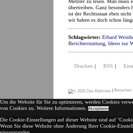
Metzler zu lesen. Man muss es
übertreiben. Ganz besonders h
ist der Rechtsstaat eben nic
wir haben es doch schon läng
Schlagwörter:
Erhard Weinh
Berichterstattung
,
Ideen zur 
Drucken
|
RSS
|
Ema
|
Besuchen 
Um die Website für Sie zu optimieren, werden Cookies verw
von Cookies zu.
Weitere Informationen.
Akzeptieren
Die Cookie-Einstellungen auf dieser Website sind auf "Cookie
Wenn Sie diese Website ohne Änderung Ihrer Cookie-Einstell
einverstanden.