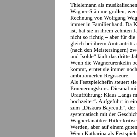
Thielemann als musikalischem
Wagner-Stämme grollen, wenn 
Rechnung von Wolfgang Wagne
immer in Familienhand. Da Ka
ist, hat sie in ihrem zehnten 
nicht so richtig – aber für die
gleich bei ihrem Amtsantritt 
(nach den Meistersingern) zwe
und Isolde“ läuft das dritte Ja
Wenn die Wagnerurenkelin be
kommt, erntet sie immer noch 
ambitionierten Regisseure.
Als Festspielchefin steuert s
Erneuerungskurs. Diesmal mit
Uraufführung: Klaus Langs m
hochzeiter“. Aufgeführt in ei
zum „Diskurs Bayreuth“, der
systematisch mit der Geschic
Wagnerfanatiker Hitler kritisc
Werden, aber auf einem gute
Wenn Katharina als Festspielc