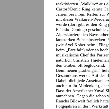
reaktivierten „Walküre“ aus d
Castorf/Denic Ring kehrte Ca
Jahren bei ihrem Reifen zur 
mit dieser Walküren-Wiedera
wurde (dort gibt es den Ring 
Plácido Domingo geschuldet, d
Alterskarriere den Bayreuthe
lautstarken Buhs einstecken. 
(wie Axel Kober beim „Flie
beim „Parsifal“) oder so hoc
musikalische Chef der Parise
natürlich Christian Thielema
den Graben oft beglückend.
Beim neuen „Lohengrin“ liefe
Gesamtkunstwerks. Auf der B
Dabei blieb jede Auseinander
auch nur ihr Mitdenken), aber 
Dass der Amerikaner Yuval S
anrechnen. Gegen die schon v
Rauchs Bildwelt freilich hatt
Folgejahren in der „Werkstatt