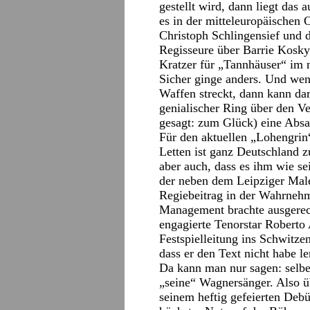
gestellt wird, dann liegt das
es in der mitteleuropäischen O
Christoph Schlingensief und d
Regisseure über Barrie Kosky
Kratzer für „Tannhäuser“ im 
Sicher ginge anders. Und wenn
Waffen streckt, dann kann dar
genialischer Ring über den Ve
gesagt: zum Glück) eine Abs
Für den aktuellen „Lohengri
Letten ist ganz Deutschland zu
aber auch, dass es ihm wie s
der neben dem Leipziger Male
Regiebeitrag in der Wahrnehm
Management brachte ausgerec
engagierte Tenorstar Roberto
Festspielleitung ins Schwitze
dass er den Text nicht habe l
Da kann man nur sagen: selbe
„seine“ Wagnersänger. Also ü
seinem heftig gefeierten Deb