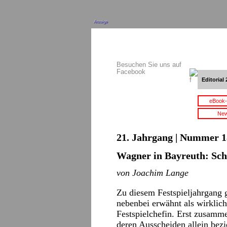
Anzeige
Besuchen Sie uns auf
Facebook
Editorial 
eBook-
New
21. Jahrgang | Nummer 18
Wagner in Bayreuth: Sc
von Joachim Lange
Zu diesem Festspieljahrgang 
nebenbei erwähnt als wirklic
Festspielchefin. Erst zusamm
deren Ausscheiden allein bez