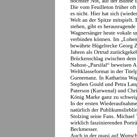
höchster Not, auf der Bühne u
Die vom Feuilleton früher of
es nicht. Hier hat sich (wiede
Welt an der Spitze mitspielt
stehen, gibt es herausragende
Wagnersänger heute vokale u
verbinden können. Im „Loheng
bewährte Hügelrecke Georg Z
Jahren als Ortrud zurückgekeh
Brückenschlag zwischen dem e
Nahost-„Parsifal“ beweisen An
Weltklasseformat in der Titel
Gurnemanz. In Katharina Wagn
Stephen Gould und Petra Lang 
Paterson (Kurwenal) und Chr
König Marke ganz zu schwei
In der ersten Wiederaufnahme
natürlich der Publikumsliebli
Stolzing seine Fans. Michael
wirklich faszinierenden Port
Beckmesser.
Auch in der quasi auf Wunsch