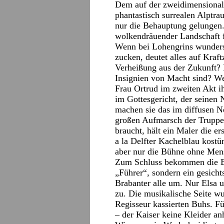
Dem auf der zweidimensionale
phantastisch surrealen Alptr
nur die Behauptung gelungen
wolkendräuender Landschaft 
Wenn bei Lohengrins wunders
zucken, deutet alles auf Kraf
Verheißung aus der Zukunft? 
Insignien von Macht sind? W
Frau Ortrud im zweiten Akt ih
im Gottesgericht, der seinen
machen sie das im diffusen N
großen Aufmarsch der Truppen
braucht, hält ein Maler die er
a la Delfter Kachelblau kostü
aber nur die Bühne ohne Mens
Zum Schluss bekommen die Bra
„Führer“, sondern ein gesich
Brabanter alle um. Nur Elsa 
zu. Die musikalische Seite wu
Regisseur kassierten Buhs. F
– der Kaiser keine Kleider anh