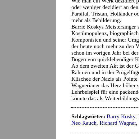
Wie man ein Werk dezidiert p
oder weniger dezidiert an de
Parsifal, Tristan, Holländer o
mehr als Bebilderung.
Barrie Koskys Meistersinger 
Kostümopulenz, biographisch
Komponisten und seiner Umge
der heute noch mehr zu den V
schon im vorigen Jahr bei der
Bogen von quicklebendiger Ko
Ab dem zweiten Akt ist der G
Rahmen und in der Prügelfuge
Klischee der Nazis als Pointe
Wagnerianer das Herz höher sc
Lehrbeispiel für eine packe
könnte das als Weiterbildungs
Schlagwörter:
Barry Kosky
,
Neo Rauch
,
Richard Wagner
,