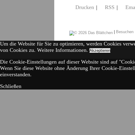
Drucken
|
RSS
|
Ema
|
Besuchen 
Um die Website für Sie zu optimieren, werden Cookies verw
von Cookies zu.
Weitere Informationen.
Akzeptieren
Die Cookie-Einstellungen auf dieser Website sind auf "Cookie
Wenn Sie diese Website ohne Änderung Ihrer Cookie-Einstell
einverstanden.
Schließen