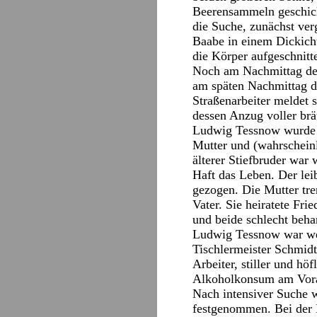
Beerensammeln geschick
die Suche, zunächst ve
Baabe in einem Dickich
die Körper aufgeschnitt
Noch am Nachmittag des 
am späten Nachmittag d
Straßenarbeiter meldet 
dessen Anzug voller brä
Ludwig Tessnow wurde i
Mutter und (wahrscheinl
älterer Stiefbruder war
Haft das Leben. Der lei
gezogen. Die Mutter tr
Vater. Sie heiratete Fr
und beide schlecht beha
Ludwig Tessnow war wege
Tischlermeister Schmidt
Arbeiter, stiller und h
Alkoholkonsum am Vorab
Nach intensiver Suche 
festgenommen. Bei der 