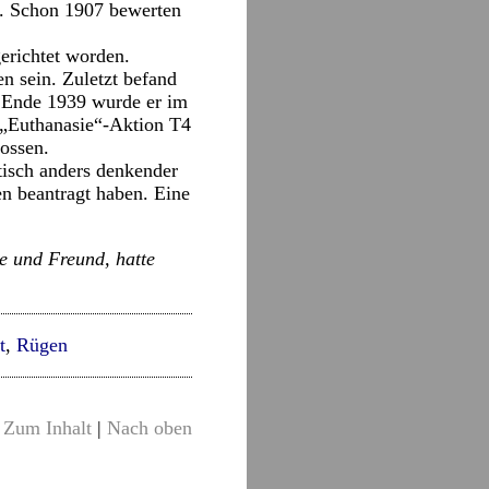
gt. Schon 1907 bewerten
erichtet worden.
 sein. Zuletzt befand
. Ende 1939 wurde er im
„Euthanasie“-Aktion T4
hossen.
tisch anders denkender
en beantragt haben. Eine
e und Freund, hatte
t
,
Rügen
Zum Inhalt
|
Nach oben