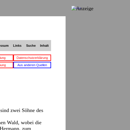
Anzeige
essum
Links
Suche
Inhalt
lung
Datenschutzerklärung
bung
Aus anderen Quellen
 sind zwei Söhne des
hen Wald, wobei die
te Hermann, zum