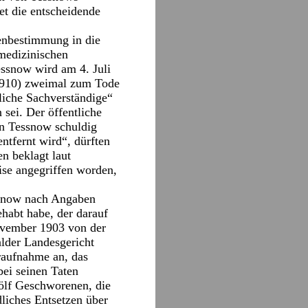
et die entscheidende
tenbestimmung in die
 medizinischen
essnow wird am 4. Juli
–1910) zweimal zum Tode
tliche Sachverständige“
 sei. Der öffentliche
en Tessnow schuldig
ntfernt wird“, dürften
en beklagt laut
ise angegriffen worden,
ssnow nach Angaben
habt habe, der darauf
November 1903 von der
lder Landesgericht
raufnahme an, das
bei seinen Taten
ölf Geschworenen, die
liches Entsetzen über