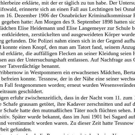
chlerbeize erklärte, mit der er täglich zu tun habe. Der Untersu
fswald, erinnerte sich an einen Fall aus Lechtingen bei Osna
m 16. Dezember 1906 der Osnabrücker Kriminalkommissar R
 gegeben hatte: Am Morgen des 9. September 1898 hatten sic
Mädchen Elise Heidemann und Elise Langemeyer zur Schule b
 entkleideten, zerstückelten und ausgeweideten Körper wurde
 gefunden. Die Polizei nahm einen sich in der Gegend aufh
nd konnte einen Knopf, den man am Tatort fand, seinem Anzug
und erklärte, die auffälligen Flecken an seiner Kleidung seie
sen aus der Untersuchungshaft entlassen. Auf Nachfrage aus
ser Tatverdächtige benannt.
ribbernow in Westpommern ein erwachsenes Mädchen, Berta 
 befreien konnte. Tessnow, der in der Nähe eine seiner wechs
sem Fall festgenommen worden; erneut wurden Wesensveränd
itraum geschildert.
en erfuhr zwischenzeitlich, dass in der Nacht vom 11. zum 1
 Schafe grausam getötet, ihre Kadaver zerschnitten und auf d
r Schafe hatte den mutmaßlichen Täter noch flüchten sehen.
sitiv. Später wurde bekannt, dass im Juni 1901 bei Sagard au
 und verstümmelt worden waren. Zu dieser Zeit hatte Tessnow
beit gefunden.