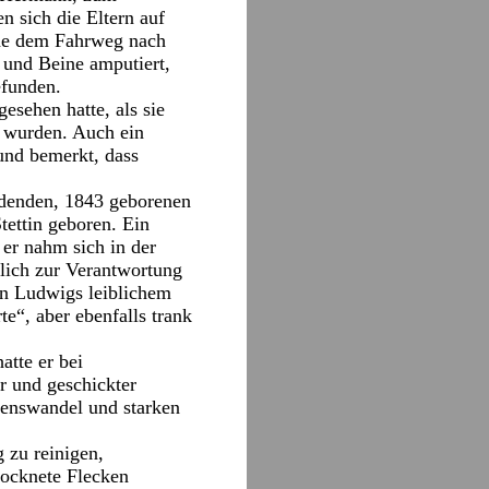
 sich die Eltern auf
ahe dem Fahrweg nach
und Beine amputiert,
efunden.
esehen hatte, als sie
 wurden. Auch ein
und bemerkt, dass
idenden, 1843 geborenen
tettin geboren. Ein
 er nahm sich in der
tlich zur Verantwortung
on Ludwigs leiblichem
e“, aber ebenfalls trank
atte er bei
r und geschickter
esenswandel und starken
 zu reinigen,
ocknete Flecken