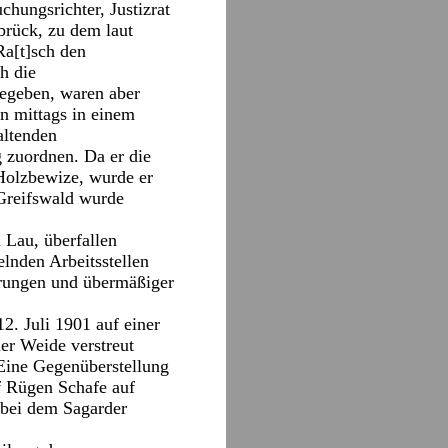
chungsrichter, Justizrat
brück, zu dem laut
a[t]sch den
h die
egeben, waren aber
n mittags in einem
altenden
 zuordnen. Da er die
n Holzbewize, wurde er
 Greifswald wurde
Lau, überfallen
elnden Arbeitsstellen
erungen und übermäßiger
2. Juli 1901 auf einer
er Weide verstreut
 Eine Gegenüberstellung
f Rügen Schafe auf
 bei dem Sagarder