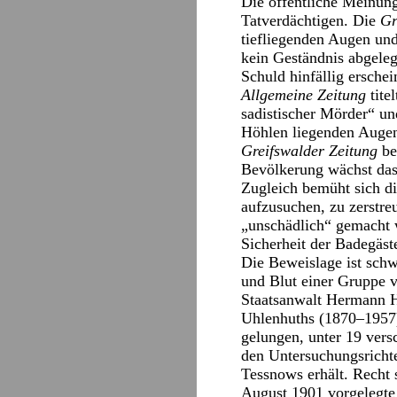
Die öffentliche Meinung,
Tatverdächtigen. Die
Gr
tiefliegenden Augen un
kein Geständnis abgeleg
Schuld hinfällig erschei
Allgemeine Zeitung
tite
sadistischer Mörder“ un
Höhlen liegenden Augen
Greifswalder Zeitung
be
Bevölkerung wächst das U
Zugleich bemüht sich d
aufzusuchen, zu zerstre
„unschädlich“ gemacht 
Sicherheit der Badegäst
Die Beweislage ist schw
und Blut einer Gruppe 
Staatsanwalt Hermann 
Uhlenhuths (1870–1957) 
gelungen, unter 19 ver
den Untersuchungsricht
Tessnows erhält. Recht s
August 1901 vorgelegte