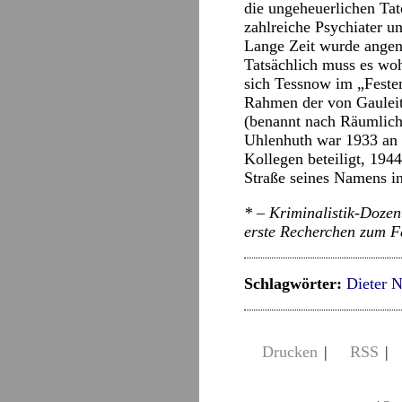
die ungeheuerlichen Tat
zahlreiche Psychiater u
Lange Zeit wurde angen
Tatsächlich muss es wo
sich Tessnow im „Festen
Rahmen der von Gauleit
(benannt nach Räumlichk
Uhlenhuth war 1933 an d
Kollegen beteiligt, 194
Straße seines Namens i
* – Kriminalistik-Dozen
erste Recherchen zum Fa
Schlagwörter:
Dieter 
Drucken
|
RSS
|