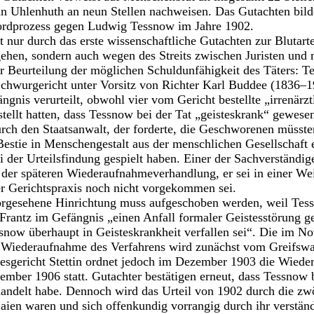
n Uhlenhuth an neun Stellen nachweisen. Das Gutachten bild
rdprozess gegen Ludwig Tessnow im Jahre 1902.
ht nur durch das erste wissenschaftliche Gutachten zur Blutar
ehen, sondern auch wegen des Streits zwischen Juristen und
r Beurteilung der möglichen Schuldunfähigkeit des Täters: T
chwurgericht unter Vorsitz von Richter Karl Buddee (1836
ngnis verurteilt, obwohl vier vom Gericht bestellte „irrenärz
tellt hatten, dass Tessnow bei der Tat „geisteskrank“ gewesen
rch den Staatsanwalt, der forderte, die Geschworenen müsst
Bestie in Menschengestalt aus der menschlichen Gesellschaft e
i der Urteilsfindung gespielt haben. Einer der Sachverständig
 der späteren Wiederaufnahmeverhandlung, er sei in einer We
er Gerichtspraxis noch nicht vorgekommen sei.
orgesehene Hinrichtung muss aufgeschoben werden, weil Te
Frantz im Gefängnis „einen Anfall formaler Geistesstörung ge
ssnow überhaupt in Geisteskrankheit verfallen sei“. Die im 
e Wiederaufnahme des Verfahrens wird zunächst vom Greifswa
desgericht Stettin ordnet jedoch im Dezember 1903 die Wiede
ember 1906 statt. Gutachter bestätigen erneut, dass Tessnow 
andelt habe. Dennoch wird das Urteil von 1902 durch die zw
aien waren und sich offenkundig vorrangig durch ihr verständ