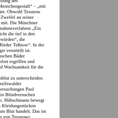
eilung des
 Menschengestalt“ – „mit
utet. Obwohl Tessnow
 Zweifel an seiner
e“ mit. Die Münchner
ufnahmeverfahren „Ein
ht die tief in den
 würden“, die
Mörder Teßnow“. In der
t verurteilt ist.
enschen Bäder
fort ergriffen und
nd Wachsamkeit für die
nblut zu unterscheiden
reifswalder
tersuchungen Paul
 in Blindversuchen
den. Hübschmann bewegt
n Kleidungsstücken
 um Blut handelt. Das im
en von Tessnows