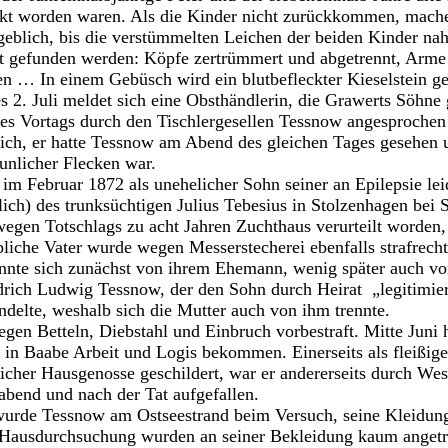
t worden waren. Als die Kinder nicht zurückkommen, machen
rgeblich, bis die verstümmelten Leichen der beiden Kinder n
t gefunden werden: Köpfe zertrümmert und abgetrennt, Arme 
en … In einem Gebüsch wird ein blutbefleckter Kieselstein g
2. Juli meldet sich eine Obsthändlerin, die Grawerts Söhne g
es Vortags durch den Tischlergesellen Tessnow angesprochen
sich, er hatte Tessnow am Abend des gleichen Tages gesehen 
unlicher Flecken war.
m Februar 1872 als unehelicher Sohn seiner an Epilepsie le
ich) des trunksüchtigen Julius Tebesius in Stolzenhagen bei S
 wegen Totschlags zu acht Jahren Zuchthaus verurteilt worden,
bliche Vater wurde wegen Messerstecherei ebenfalls strafrech
ennte sich zunächst von ihrem Ehemann, wenig später auch v
iedrich Ludwig Tessnow, der den Sohn durch Heirat „legitimiert
ndelte, weshalb sich die Mutter auch von ihm trennte.
n Betteln, Diebstahl und Einbruch vorbestraft. Mitte Juni h
 in Baabe Arbeit und Logis bekommen. Einerseits als fleißige
öflicher Hausgenosse geschildert, war er andererseits durch W
end und nach der Tat aufgefallen.
wurde Tessnow am Ostseestrand beim Versuch, seine Kleidung
Hausdurchsuchung wurden an seiner Bekleidung kaum angetr