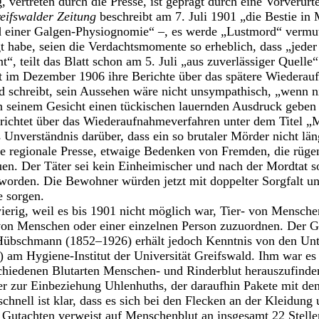
 vertreten durch die Presse, ist geprägt durch eine Vorverurt
eifswalder Zeitung
beschreibt am 7. Juli 1901 „die Bestie in
d einer Galgen-Physiognomie“ –, es werde „Lustmord“ verm
t habe, seien die Verdachtsmomente so erheblich, dass „jeder
nt“, teilt das Blatt schon am 5. Juli „aus zuverlässiger Quell
lt im Dezember 1906 ihre Berichte über das spätere Wiedera
d schreibt, sein Aussehen wäre nicht unsympathisch, „wenn nic
 seinem Gesicht einen tückischen lauernden Ausdruck geben
richtet über das Wiederaufnahmeverfahren unter dem Titel „
nverständnis darüber, dass ein so brutaler Mörder nicht längs
ie regionale Presse, etwaige Bedenken von Fremden, die rüg
uen. Der Täter sei kein Einheimischer und nach der Mordtat so
worden. Die Bewohner würden jetzt mit doppelter Sorgfalt u
e sorgen.
ierig, weil es bis 1901 nicht möglich war, Tier- von Mensche
von Menschen oder einer einzelnen Person zuzuordnen. Der G
Hübschmann (1852–1926) erhält jedoch Kenntnis von den Un
am Hygiene-Institut der Universität Greifswald. Ihm war es
schiedenen Blutarten Menschen- und Rinderblut herauszufin
er zur Einbeziehung Uhlenhuths, der daraufhin Pakete mit de
chnell ist klar, dass es sich bei den Flecken an der Kleidung
 Gutachten verweist auf Menschenblut an insgesamt 22 Stell