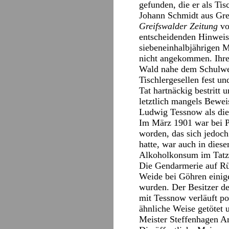
gefunden, die er als Tis
Johann Schmidt aus Grei
Greifswalder Zeitung
vo
entscheidenden Hinweis
siebeneinhalbjährigen 
nicht angekommen. Ihre
Wald nahe dem Schulweg
Tischlergesellen fest u
Tat hartnäckig bestritt 
letztlich mangels Bewei
Ludwig Tessnow als die
Im März 1901 war bei P
worden, das sich jedoch
hatte, war auch in die
Alkoholkonsum im Tatze
Die Gendarmerie auf Rüg
Weide bei Göhren einige
wurden. Der Besitzer de
mit Tessnow verläuft po
ähnliche Weise getötet
Meister Steffenhagen Ar