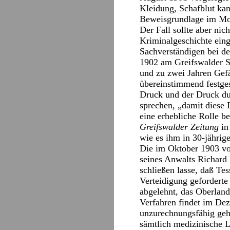
Kleidung, Schafblut kan
Beweisgrundlage im Mo
Der Fall sollte aber nic
Kriminalgeschichte eing
Sachverständigen bei de
1902 am Greifswalder S
und zu zwei Jahren Gefä
übereinstimmend festges
Druck und der Druck du
sprechen, „damit diese 
eine erhebliche Rolle be
Greifswalder Zeitung
in
wie es ihm in 30-jährig
Die im Oktober 1903 v
seines Anwalts Richard 
schließen lasse, daß Te
Verteidigung gefordert
abgelehnt, das Oberlan
Verfahren findet im Dez
unzurechnungsfähig geh
sämtlich medizinische L