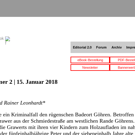
ook
Editorial 2.0
Forum
Archiv
Impr
eBook-Bestellung
PDF-Bestel
Newsletter
Bannerwer
er 2 | 15. Januar 2018
d Rainer Leonhardt*
te ein Kriminalfall den rügenschen Badeort Göhren. Betroffen
awer aus der Schmiedestraße am westlichen Rande Göhrens.
die Grawerts mit ihren vier Kindern zum Holzaufladen im na
der fünfeinhalbjährige Peter und der siebeneinhalb Jahre al