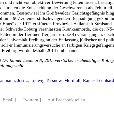
en und nicht von objektiver Bewertung leiten lassen, bestäti
nd Juristen die Entscheidung der Geschworenen als Fehlurteil.
ommen, Tessnow sei im Greifswalder Gerichtsgefängnis hing
hl um 1907 zu einer stillschweigenden Begnadigung gekommen
 Haus“ der 1912 eröffneten Provinzial-Heilanstalt Stralsund
er Schwede-Coburg veranlassten Krankenmorde, die der NS-
eiten in der Berliner Tiergartenstraße 4) vorausgingen, ersc
er Universität Freiburg an der Entlassung jüdischer und poli
4 soll er Immunisierungsversuche an farbigen Kriegsgefangen
n Freiburg wurde deshalb 2014 umbenannt.
t Dr. Rainer Leonhardt, 2015 verstorbener ehemaliger Kolleg
ll angestellt.
Naumann
,
Justiz
,
Ludwig Tessnow
,
Mordfall
,
Rainer Leonhard
Email
|
Twittern
|
Auf Facebook teilen