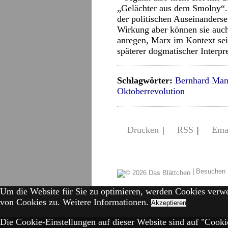
„Gelächter aus dem Smolny“.
der politischen Auseinanderset
Wirkung aber können sie auch
anregen, Marx im Kontext sei
späterer dogmatischer Interpr
Schlagwörter:
Bernhard Ma
Oktoberrevolution
Drucken
|
RSS
|
Ema
|
Besuchen 
Um die Website für Sie zu optimieren, werden Cookies verw
von Cookies zu.
Weitere Informationen.
Akzeptieren
Die Cookie-Einstellungen auf dieser Website sind auf "Cookie