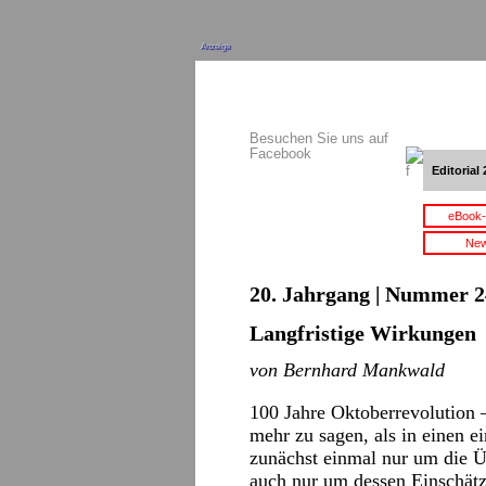
Anzeige
Besuchen Sie uns auf
Facebook
Editorial 
eBook-
New
20. Jahrgang | Nummer 2
Langfristige Wirkungen
von Bernhard Mankwald
100 Jahre Oktoberrevolution 
mehr zu sagen, als in einen ei
zunächst einmal nur um die Ü
auch nur um dessen Einschät