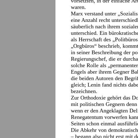
vorsetzten, in der einfache Ar
waren.
Marx verstand unter „Soziali
eine Anzahl recht unterschied
säuberlich nach ihrem soziale
unterschied. Ein bürokratisch
als Herrschaft des „Politbüro
„Orgbüros“ beschrieb, kommt 
in seiner Beschreibung der po
Regierungschef, die er durcha
solche Rolle als „permanente
Engels aber ihrem Gegner Bak
die beiden Autoren den Begr
gleich; Lenin fand nichts dab
bezeichnen.
Zur Orthodoxie gehört das Do
mit politischen Gegnern denn 
wenn er den Angeklagten Del
Renegatentum vorwerfen kann
Seiten schon einmal ausführli
Die Abkehr von demokratisch
– begann also nicht erst mit