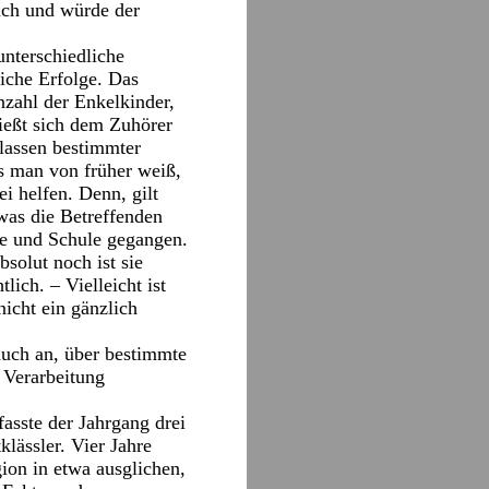
ich und würde der
unterschiedliche
iche Erfolge. Das
Anzahl der Enkelkinder,
ießt sich dem Zuhörer
slassen bestimmter
s man von früher weiß,
i helfen. Denn, gilt
was die Betreffenden
sse und Schule gegangen.
solut noch ist sie
ich. – Vielleicht ist
icht ein gänzlich
 auch an, über bestimmte
Verarbeitung
sste der Jahrgang drei
lässler. Vier Jahre
ion in etwa ausglichen,