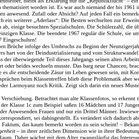
enbleiber, bleibt als Erklärung nur die „Republikflucht“ – ei
 thematisiert worden ist. Es war auch niemand der bis 1961 
en anwesend. Zufall oder Absicht? Auf jeden Fall ein bemerk
ich ein weiterer „Aderlass“: Die Besten wechselten zur Erwei
 ab, einige besuchten Spezialschulen. Die Schülerzahl, die üb
einzigen Klasse. Die beendete 1967 regulär die Schule, sie u
57 Eingeschulten!
hen Brüche infolge des Umbruchs zu Beginn der Neunzigerjahr
s hart von der Deindustrialisierung und vom Strukturwandel b
ss der überwiegende Teil dieses Jahrgangs seinen alten Arbeit
rt oder beides wechseln musste. Das barg neue Chancen, brac
te es
die
entscheidende Zäsur im Leben gewesen sein, mit Ko
sprächen beim Klassentreffen blieb diese Problematik aber w
eder Larmoyanz noch Kritik. Zeigt sich darin ein neues Must
 Verschiebung. Betrachtet man alte Klassenfotos, so erkennt
n der Klasse 1c zum Beispiel saßen 16 Mädchen und 17 Junge
l der Anwesenden Frauen und nur ein Drittel Männer. Inwiewe
orrespondiert, sei dahingestellt. Es verändert sich dadurch ab
in Faktum, das kaum bemerkt worden zu sein scheint! – Bekan
genheit –
in ihrer zeitlichen Dimension wie in ihrer Bedeutung
Raum. Daher wächst mit dem Alter zwangsläufig das Interess