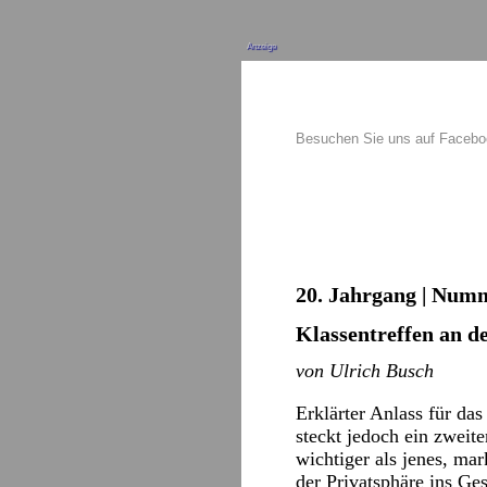
Anzeige
Besuchen Sie uns auf Faceb
20. Jahrgang | Numm
Klassentreffen an d
von Ulrich Busch
Erklärter Anlass für da
steckt jedoch ein zweit
wichtiger als jenes, m
der Privatsphäre ins Ge