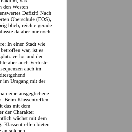
n Faktum, das
in den Westen
enswertes Defizit! Nach
terten Oberschule (EOS),
rig blieb, reichte gerade
mfasste da aber nur noch
e: In einer Stadt wie
etroffen war, ist es
splatz verlor und den
hte aber auch Verluste
nsequenzen auch im
eitestgehend
er im Umgang mit der
 man eine ausgeglichene
n. Beim Klassentreffen
it das mit dem
er der Charakter
ntlich wächst mit dem
. Klassentreffen bieten
e an solchen