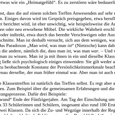
etwas wie ein „Heimatgefühl“. Es zu zerstören wäre bedauerl
lbst, dass die auf einem solchen Treffen Anwesenden auf sehr 
n. Einiges davon wird im Gespräch preisgegeben, etwa berufl
r berichtet wird, ist eher unwichtig, wie beispielsweise die 
sen oder neu erworbene Möbel. Die wirkliche Wahrheit erschl
 oder indirekt, etwa durch das beredte Verschweigen oder Au
chnitte. Man ist deshalb versucht, sich aus dem wenigen, wa
 Das Paradoxon „Man
wird
, was man
ist
“ (Nietzsche) kann dabe
ch die andere, nämlich die, dass man
ist
, was man
war
. – Und 
 man zu wissen. Man ist ja mit ihnen in ein und dieselbe Kla
ließe sich psychologisch einiges einwenden: Sie gilt weder ab
 zu beobachtende Konstanz der Persönlichkeitsmerkmale beachtl
nau derselbe, der man früher einmal war. Aber man ist auch n
Klassentreffen ist natürlich das Treffen selbst. Es regt aber
. Zum Beispiel über die gemeinsamen Erfahrungen und die 
lungsprozesse. Dafür drei Beispiele:
wund“ Ende der Fünfzigerjahre. Am Tag der Einschulung umfa
a 33 Schülerinnen und Schülern, insgesamt also rund 100 Erstk
zwei Klassen. Da sich die Zu- und Wegzüge innerhalb der Reg