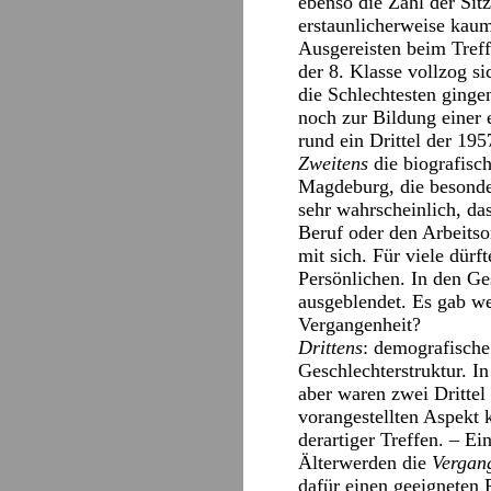
ebenso die Zahl der Sitz
erstaunlicherweise kaum
Ausgereisten beim Treff
der 8. Klasse vollzog s
die Schlechtesten gingen
noch zur Bildung einer 
rund ein Drittel der 19
Zweitens
die biografisc
Magdeburg, die besonder
sehr wahrscheinlich, da
Beruf oder den Arbeitso
mit sich. Für viele dürf
Persönlichen. In den Ge
ausgeblendet. Es gab w
Vergangenheit?
Drittens
: demografische
Geschlechterstruktur. I
aber waren zwei Dritte
vorangestellten Aspekt k
derartiger Treffen. – E
Älterwerden die
Vergan
dafür einen geeigneten 