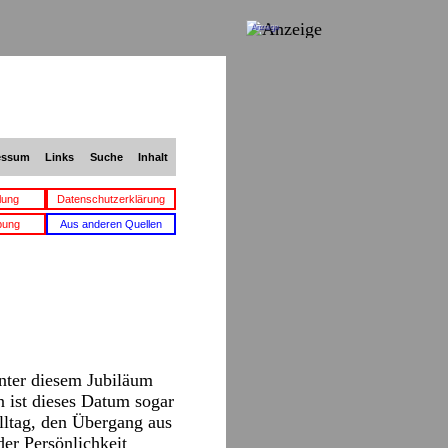
Anzeige
essum
Links
Suche
Inhalt
lung
Datenschutzerklärung
bung
Aus anderen Quellen
inter diesem Jubiläum
 ist dieses Datum sogar
lltag, den Übergang aus
er Persönlichkeit