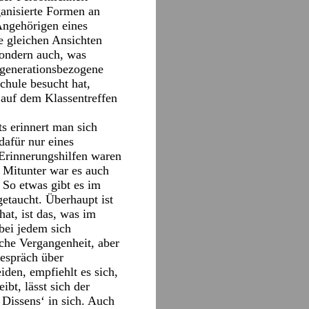
ganisierte Formen an
Angehörigen eines
e gleichen Ansichten
 sondern auch, was
 generationsbezogene
chule besucht hat,
 auf dem Klassentreffen
s erinnert man sich
dafür nur eines
 Erinnerungshilfen waren
. Mitunter war es auch
 So etwas gibt es im
getaucht. Überhaupt ist
hat, ist das, was im
bei jedem sich
iche Vergangenheit, aber
Gespräch über
den, empfiehlt es sich,
bt, lässt sich der
 Dissens‘ in sich. Auch