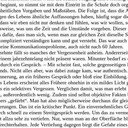
 beginnt, so nimmt sie mit dem Eintritt in die Schule doch or
nheitlichen Vorgaben und Maßstäben. Die Folge ist, dass die 
gen des Lebens ähnliche Auffassungen haben, häufig sogar di
h, dass wir eben nicht nur denken und fühlen, was wir wollen,
gsweise, was uns die Zeit und die Umstände vorgeben. Dieser
s dafür, dass man sich, wenn man zur gleichen Zeit dieselbe S
kompliziert verständigen kann und gut versteht. Das war auch
keine Kommunikationsprobleme, auch nicht nach 60 Jahren.
zehnte fällt so manches der Vergessenheit anheim. Andererseit
einem jahrzehntelang nicht präsent waren. Mitunter bedarf es 
durch ein Gespräch. – Mir scheint fast, solche gegenseitigen
nds. Nicht alles aber, was dabei zutage kam, war authentisch
innerung, an ein früheres Gespräch oder bloß eine Einbildung.
s Lebens erscheint alles Frühere ohnehin in ein mildes Licht 
s ein selektives Vergessen. Verglichen damit, was man erlebt 
t, außerordentlich wenig. Zudem sind selbst objektive Fakten 
ers „gefärbt“. Man hat also möglicherweise durchaus die gle
erungen. Das ist ein kritischer Punkt. Ein einvernehmliches 
h schnell zu einem Streitgespräch werden. Um das zu vermei
 allzu sehr zu vertiefen. Nur, wenn man an der Oberfläche blei
rechterhalten. Jede Vertiefung dagegen birgt die Gefahr eines