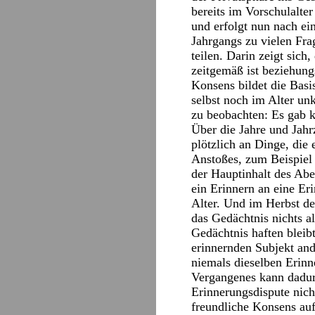
bereits im Vorschulalter
und erfolgt nun nach ei
Jahrgangs zu vielen Fra
teilen. Darin zeigt sic
zeitgemäß ist beziehun
Konsens bildet die Basi
selbst noch im Alter un
zu beobachten: Es gab 
Über die Jahre und Jahr
plötzlich an Dinge, die 
Anstoßes, zum Beispiel 
der Hauptinhalt des Abe
ein Erinnern an eine Er
Alter. Und im Herbst de
das Gedächtnis nichts al
Gedächtnis haften bleib
erinnernden Subjekt and
niemals dieselben Erinn
Vergangenes kann dadurc
Erinnerungsdispute nicht
freundliche Konsens auf