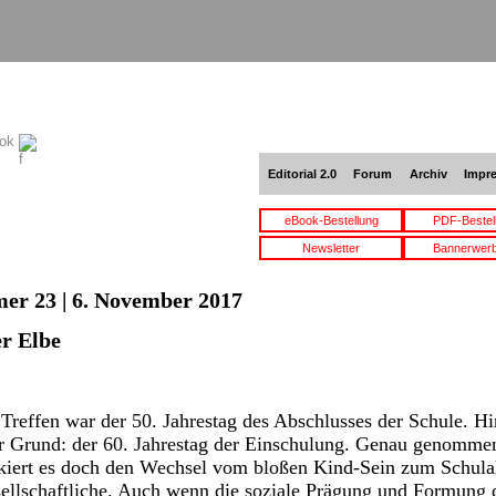
ook
Editorial 2.0
Forum
Archiv
Impr
eBook-Bestellung
PDF-Bestel
Newsletter
Bannerwer
er 23 | 6. November 2017
er Elbe
s Treffen war der 50. Jahrestag des Abschlusses der Schule. H
er Grund: der 60. Jahrestag der Einschulung. Genau genommen
arkiert es doch den Wechsel vom bloßen Kind-Sein zum Schula
sellschaftliche. Auch wenn die soziale Prägung und Formung d