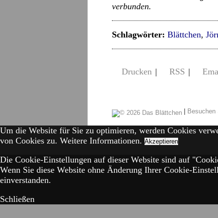
verbunden.
Schlagwörter:
Blättchen
,
Jör
Drucken
|
RSS
|
Ema
|
Besuchen 
Um die Website für Sie zu optimieren, werden Cookies verw
von Cookies zu.
Weitere Informationen.
Akzeptieren
Die Cookie-Einstellungen auf dieser Website sind auf "Cookie
Wenn Sie diese Website ohne Änderung Ihrer Cookie-Einstell
einverstanden.
Schließen