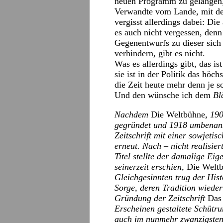
neuen Programm zu gelangen,
Verwandte vom Lande, mit de
vergisst allerdings dabei: Di
es auch nicht vergessen, den
Gegenentwurfs zu dieser sich
verhindern, gibt es nicht.
Was es allerdings gibt, das is
sie ist in der Politik das höc
die Zeit heute mehr denn je s
Und den wünsche ich dem
Bl
Nachdem
Die Weltbühne
, 19
gegründet und 1918 umbenann
Zeitschrift mit einer sowjeti
erneut. Nach – nicht realisi
Titel stellte der damalige Ei
seinerzeit erschien,
Die Welt
Gleichgesinnten trug der Hist
Sorge, deren Tradition wiede
Gründung der Zeitschrift
Das
Erscheinen gestaltete Schütru
auch im nunmehr zwanzigsten 