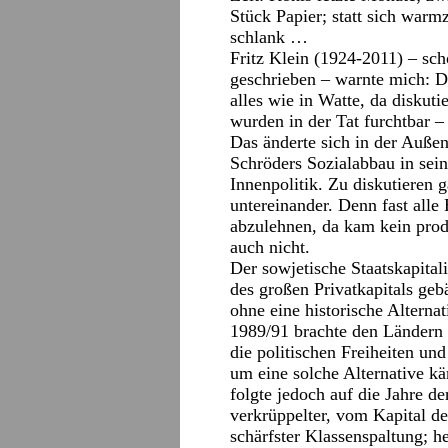
Stück Papier; statt sich warmz
schlank …
Fritz Klein (1924-2011) – scho
geschrieben – warnte mich: Du
alles wie in Watte, da diskuti
wurden in der Tat furchtbar –
Das änderte sich in der Auße
Schröders Sozialabbau in sei
Innenpolitik. Zu diskutieren 
untereinander. Denn fast all
abzulehnen, da kam kein prod
auch nicht.
Der sowjetische Staatskapital
des großen Privatkapitals gebä
ohne eine historische Alterna
1989/91 brachte den Ländern
die politischen Freiheiten un
um eine solche Alternative kä
folgte jedoch auf die Jahre d
verkrüppelter, vom Kapital d
schärfster Klassenspaltung; h