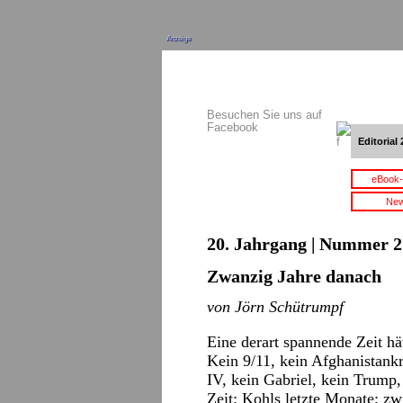
Anzeige
Besuchen Sie uns auf
Facebook
Editorial 
eBook-
New
20. Jahrgang | Nummer 2 
Zwanzig Jahre danach
von Jörn Schütrumpf
Eine derart spannende Zeit h
Kein 9/11, kein Afghanistankr
IV, kein Gabriel, kein Trump,
Zeit: Kohls letzte Monate; zw