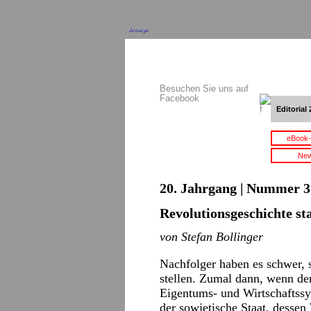
Anzeige
Besuchen Sie uns auf
Facebook
Editorial 
eBook-
New
20. Jahrgang | Nummer 3 
Revolutionsgeschichte s
von Stefan Bollinger
Nachfolger haben es schwer, 
stellen. Zumal dann, wenn de
Eigentums- und Wirtschaftss
der sowjetische Staat, dessen