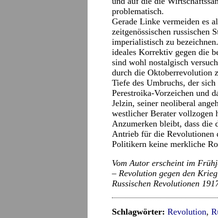
und auf die die Wirtschaftssa
problematisch.
Gerade Linke vermeiden es all
zeitgenössischen russischen St
imperialistisch zu bezeichnen
ideales Korrektiv gegen die 
sind wohl nostalgisch versuch
durch die Oktoberrevolution z
Tiefe des Umbruchs, der sich 
Perestroika-Vorzeichen und d
Jelzin, seiner neoliberal ang
westlicher Berater vollzogen 
Anzumerken bleibt, dass die d
Antrieb für die Revolutionen 
Politikern keine merkliche Rol
Vom Autor erscheint im Frühj
– Revolution gegen den Krieg.
Russischen Revolutionen 1917-
Schlagwörter:
Revolution
,
R